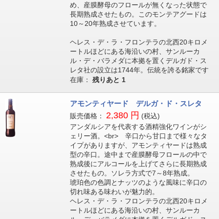
め、産膜酵母のフロールが無くなった状態で
長期熟成させたもの。このモンテアグードは
10～20年熟成させています。
ヘレス・デ・ラ・フロンテラの北西20キロメ
ートルほどにある海沿いの村、サンルーカ
ル・デ・バラメダに本拠を置くデルガド・ス
レタ社の設立は1744年。伝統を誇る銘家です
在庫：
残りあと
1
アモンティヤード デルガ・ド・スレタ
2,380 円
販売価格：
(税込)
アンダルシアを代表する酒精強化ワインがシ
ェリー酒。<br> 辛口から甘口まで様々なタ
イプがありますが、アモンティヤードは熟成
型の辛口。途中まで産膜酵母フロールの中で
熟成後にアルコールを上げてさらに長期熟成
させたもの。ソレラ方式で7～8年熟成。
琥珀色の色調とナッツのような風味に辛口の
切れ味ある味わいが魅力的。
ヘレス・デ・ラ・フロンテラの北西20キロメ
ートルほどにある海沿いの村、サンルーカ