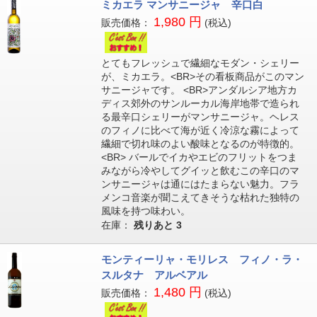
ミカエラ マンサニージャ 辛口白
1,980 円
販売価格：
(税込)
とてもフレッシュで繊細なモダン・シェリー
が、ミカエラ。<BR>その看板商品がこのマン
サニージャです。 <BR>アンダルシア地方カ
ディス郊外のサンルーカル海岸地帯で造られ
る最辛口シェリーがマンサニージャ。ヘレス
のフィノに比べて海が近く冷涼な霧によって
繊細で切れ味のよい酸味となるのが特徴的。
<BR> バールでイカやエビのフリットをつま
みながら冷やしてグイッと飲むこの辛口のマ
ンサニージャは通にはたまらない魅力。フラ
メンコ音楽が聞こえてきそうな枯れた独特の
風味を持つ味わい。
在庫：
残りあと
3
モンティーリャ・モリレス フィノ・ラ・
スルタナ アルベアル
1,480 円
販売価格：
(税込)