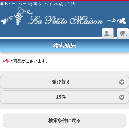
極上のテロワールが薫る ワインのある生活
検索結果
6
件
の商品がございます。
並び替え
15件
検索条件に戻る