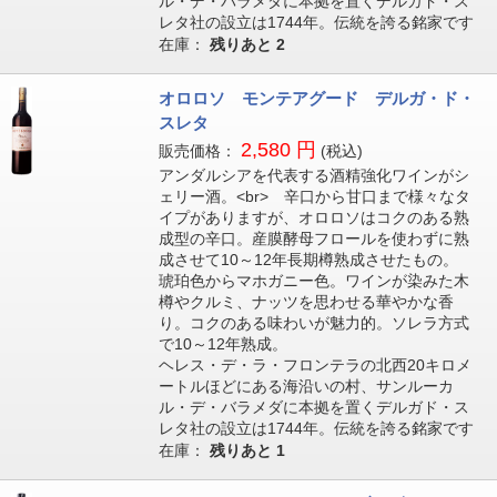
ル・デ・バラメダに本拠を置くデルガド・ス
レタ社の設立は1744年。伝統を誇る銘家です
在庫：
残りあと
2
オロロソ モンテアグード デルガ・ド・
スレタ
2,580 円
販売価格：
(税込)
アンダルシアを代表する酒精強化ワインがシ
ェリー酒。<br> 辛口から甘口まで様々なタ
イプがありますが、オロロソはコクのある熟
成型の辛口。産膜酵母フロールを使わずに熟
成させて10～12年長期樽熟成させたもの。
琥珀色からマホガニー色。ワインが染みた木
樽やクルミ、ナッツを思わせる華やかな香
り。コクのある味わいが魅力的。ソレラ方式
で10～12年熟成。
ヘレス・デ・ラ・フロンテラの北西20キロメ
ートルほどにある海沿いの村、サンルーカ
ル・デ・バラメダに本拠を置くデルガド・ス
レタ社の設立は1744年。伝統を誇る銘家です
在庫：
残りあと
1