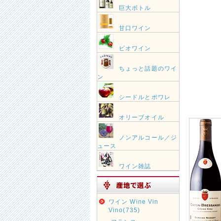
巨大ボトル
甘口ワイン
ビオワイン
ちょっと話題のワイ
ン
シードルとポワレ
オリーブオイル
ノンアルコール／ジ
ュース
ワイン雑誌
ワイン Wine Vin
Vino(735)