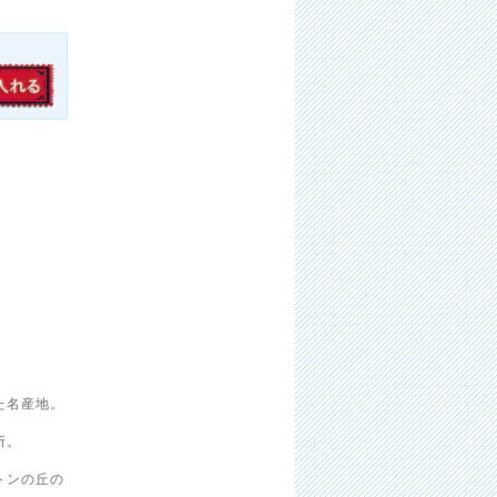
た名産地。
所。
トンの丘の