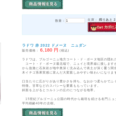
在庫：
残りあと
2
数量：
ラドワ 赤 2022 ドメーヌ ニュダン
6,180 円
販売価格：
(税込)
ラドワは、ブルゴーニュ地方コート・ド・ボーヌ地区の隠れ
コート・ド・ボーヌ最北端で、ニュイと境界線に接します
から急激に石灰岩が地中奥深く沈み込んで表土が深く覆う関
木イチゴ系果実感に富んだ大変親しみやすい味わいになりま
口当たりに広がりがあり豊かさを持ち、なおかつ柔らかでふ
特徴。甘草などのスパシーな要素ももっています。
斜面を上がるとコルトンの丘のにつながる地帯。
15世紀ブルゴーニュ公国の時代から栽培を続ける名門ニュ
平均樹齢40年の古樹。