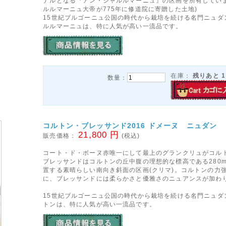
ナルとなる『アン・シャルルマーニュ』の区画を所有していま
ルルマーニュ大帝が775年に修道院に寄贈した土地)
15世紀ブルゴーニュ公国の時代から栽培を続ける名門ニュダ
ルルマーニュは、特に人気が高い一流品です。
在庫：
残りあと
1
数量：
コルトン・ブレッサンド2016 ドメーヌ ニュダン
21,800 円
販売価格：
(税込)
コート・ド・ボーヌ赤唯一にして最上のグランクリュがコル
ブレッサンドはコルトンの丘中腹の理想的な標高である280
置する素晴らしい南向き斜面の区画(クリマ)。コルトンの力
に、ブレッサンドには柔らかさと優雅さのニュアンスが加わ
15世紀ブルゴーニュ公国の時代から栽培を続ける名門ニュダ
トンは、特に人気が高い一流品です。