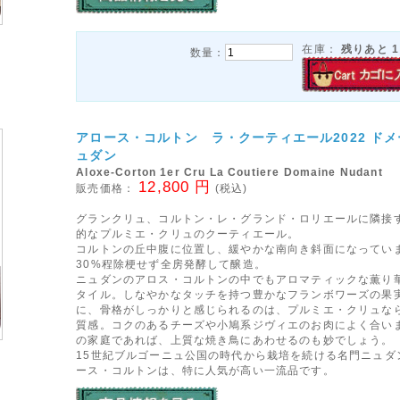
在庫：
残りあと
1
数量：
アロース・コルトン ラ・クーティエール2022 ド
ュダン
Aloxe-Corton 1er Cru La Coutiere Domaine Nudant
12,800 円
販売価格：
(税込)
グランクリュ、コルトン・レ・グランド・ロリエールに隣接
的なプルミエ・クリュのクーティエール。
コルトンの丘中腹に位置し、緩やかな南向き斜面になってい
30%程除梗せず全房発酵して醸造。
ニュダンのアロス・コルトンの中でもアロマティックな薫り
タイル。しなやかなタッチを持つ豊かなフランボワーズの果
に、骨格がしっかりと感じられるのは、プルミエ・クリュな
質感。コクのあるチーズや小鳩系ジヴィエのお肉によく合い
の家庭であれば、上質な焼き鳥にあわせるのも妙でしょう。
15世紀ブルゴーニュ公国の時代から栽培を続ける名門ニュダ
ース・コルトンは、特に人気が高い一流品です。