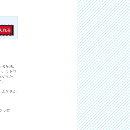
た名産地。
が、ラドワ
係からか、
す。
くよかさが
ダン家。