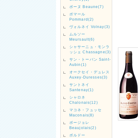
ボーヌ Beaune(7)
ポマール
Pommard(2)
ヴォルネイ Volnay(3)
ムルソー
Meursault(6)
シャサーニュ・モンラ
ッシェ Chassagne(3)
サン・トーバン Saint-
Aubin(1)
オークセイ・デュレス
Auxey-Duresses(3)
サントネイ
Santenay(1)
シャロネ
Chalonais(12)
マコネ・フュッセ
Maconais(8)
ボージョレ
Beaujolais(2)
ボルドー