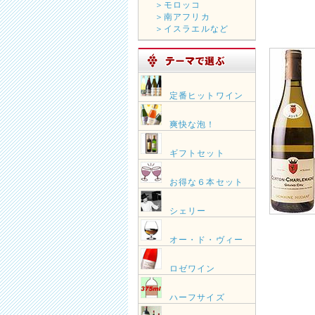
＞モロッコ
＞南アフリカ
＞イスラエルなど
定番ヒットワイン
爽快な泡！
ギフトセット
お得な６本セット
シェリー
オー・ド・ヴィー
ロゼワイン
ハーフサイズ