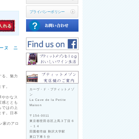
プライバシーポリシー
メーヌ ニ
する、魅力
ます。
カーヴ・ド・プティットメゾ
ン
華やかなス
La Cave de la Petite
実感ととも
Maison
らではの上
ます。日本
〒154-0011
東京都世田谷区上馬３丁目６
ン家のアロ
－１４
田園都市線 駒沢大学駅
東口下車５分