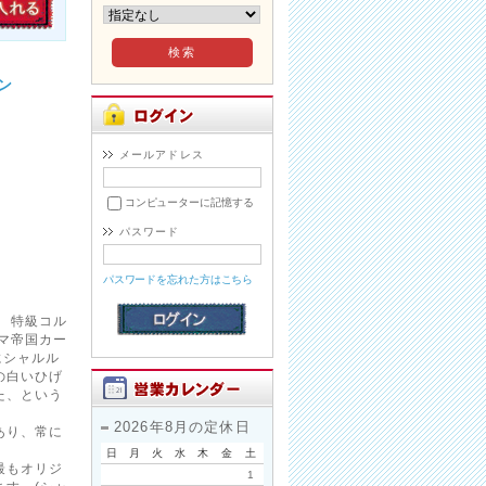
ン
メールアドレス
コンピューターに記憶する
パスワード
パスワードを忘れた方はこちら
 特級コル
マ帝国カー
にシャルル
の白いひげ
た、という
2026年8月の定休日
あり、常に
日
月
火
水
木
金
土
最もオリジ
1