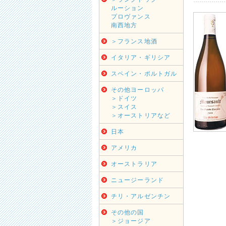
ルーション
プロヴァンス
南西地方
＞フランス地酒
イタリア・ギリシア
スペイン・ポルトガル
その他ヨーロッパ
＞ドイツ
＞スイス
＞オーストリアなど
日本
アメリカ
オーストラリア
ニュージーランド
チリ・アルゼンチン
その他の国
＞ジョージア