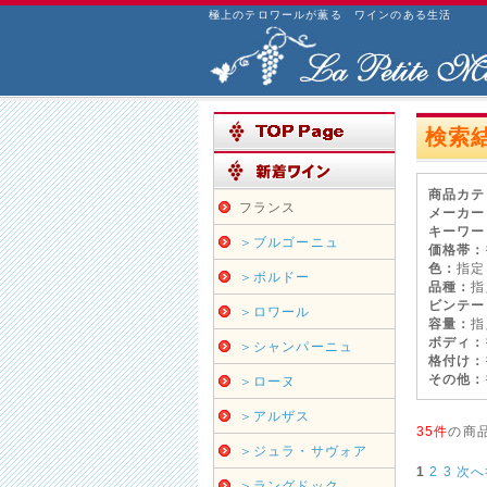
極上のテロワールが薫る ワインのある生活
検索
商品カテ
フランス
メーカー
キーワー
＞ブルゴーニュ
価格帯：
色：
指定
＞ボルドー
品種：
指
ビンテー
＞ロワール
容量：
指
ボディ：
＞シャンパーニュ
格付け：
その他：
＞ローヌ
＞アルザス
35件
の商
＞ジュラ・サヴォア
1
2
3
次へ
＞ラングドック