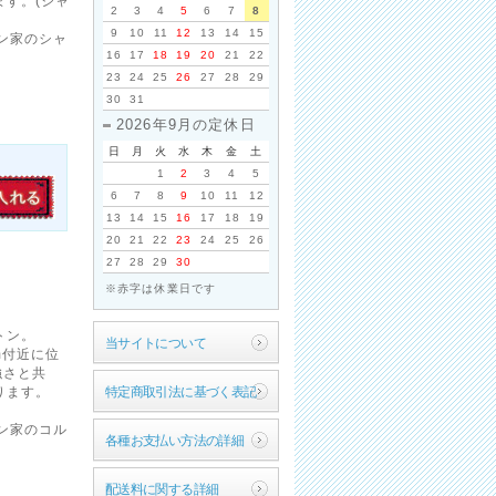
す。(シャ
2
3
4
5
6
7
8
9
10
11
12
13
14
15
ン家のシャ
16
17
18
19
20
21
22
23
24
25
26
27
28
29
30
31
2026年9月の定休日
日
月
火
水
木
金
土
1
2
3
4
5
6
7
8
9
10
11
12
13
14
15
16
17
18
19
20
21
22
23
24
25
26
27
28
29
30
※赤字は休業日です
トン。
当サイトについて
m付近に位
強さと共
ります。
特定商取引法に基づく表記
ン家のコル
各種お支払い方法の詳細
配送料に関する詳細