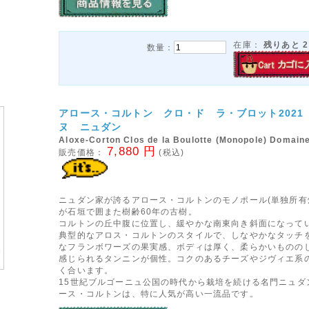
在庫：
残りあと
2
数量：
アロース・コルトン クロ・ド ラ・ブロット2021
ヌ ニュダン
Aloxe-Corton Clos de la Boulotte (Monopole) Domain
7,880 円
販売価格：
(税込)
ニュダン家が誇るアロース・コルトンのモノポール(単独所有
が石垣で囲また樹齢60年の古樹。
コルトンの丘中腹に位置し、緩やかな南東向き斜面になって
典型的なアロス・コルトンのスタイルで、しなやかなタッチ
なフランボワーズの果実感、ボディは厚く、柔らかいものの
感じられるタンニンが個性。コクのあるチーズやジヴィエ系
く合います。
15世紀ブルゴーニュ公国の時代から栽培を続ける名門ニュダ
ース・コルトンは、特に人気が高い一流品です。