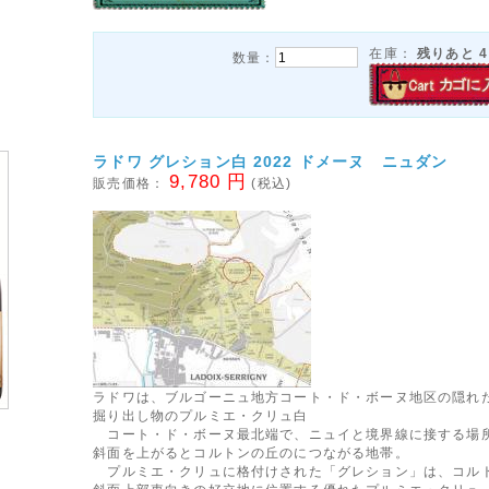
在庫：
残りあと
4
数量：
ラドワ グレション白 2022 ドメーヌ ニュダン
9,780 円
販売価格：
(税込)
ラドワは、ブルゴーニュ地方コート・ド・ボーヌ地区の隠れ
掘り出し物のプルミエ・クリュ白
コート・ド・ボーヌ最北端で、ニュイと境界線に接する場
斜面を上がるとコルトンの丘のにつながる地帯。
プルミエ・クリュに格付けされた「グレション」は、コル