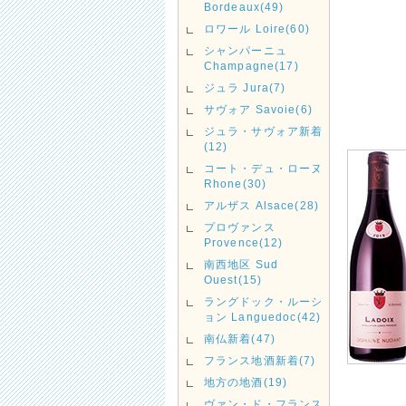
Bordeaux(49)
ロワール Loire(60)
シャンパーニュ
Champagne(17)
ジュラ Jura(7)
サヴォア Savoie(6)
ジュラ・サヴォア新着
(12)
コート・デュ・ローヌ
Rhone(30)
アルザス Alsace(28)
プロヴァンス
Provence(12)
南西地区 Sud
Ouest(15)
ラングドック・ルーシ
ョン Languedoc(42)
南仏新着(47)
フランス地酒新着(7)
地方の地酒(19)
ヴァン・ド・フランス