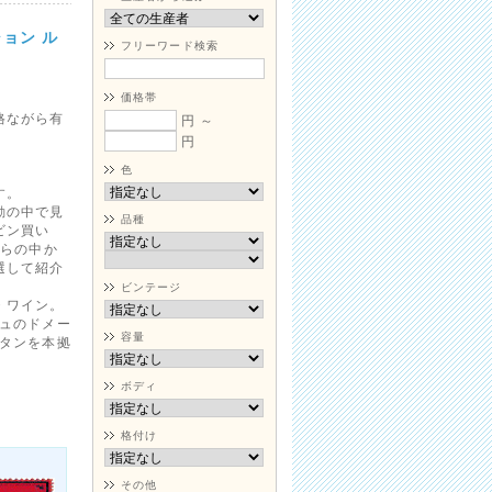
ョン ル
フリーワード検索
価格帯
格ながら有
円 ～
。
円
色
す。
動の中で見
品種
ビン買い
れらの中か
選して紹介
ビンテージ
・ワイン。
ニュのドメー
容量
ルタンを本拠
ボディ
格付け
その他