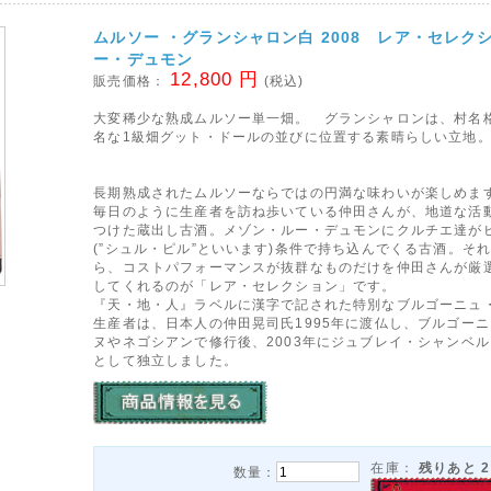
ムルソー ・グランシャロン白 2008 レア・セレクシ
ー・デュモン
12,800 円
販売価格：
(税込)
大変稀少な熟成ムルソー単一畑。 グランシャロンは、村名
名な1級畑グット・ドールの並びに位置する素晴らしい立地
長期熟成されたムルソーならではの円満な味わいが楽しめま
毎日のように生産者を訪ね歩いている仲田さんが、地道な活
つけた蔵出し古酒。メゾン・ルー・デュモンにクルチエ達が
(”シュル・ピル”といいます)条件で持ち込んでくる古酒。そ
ら、コストパフォーマンスが抜群なものだけを仲田さんが厳
してくれるのが「レア・セレクション」です。
『天・地・人』ラベルに漢字で記された特別なブルゴーニュ
生産者は、日本人の仲田晃司氏1995年に渡仏し、ブルゴー
ヌやネゴシアンで修行後、2003年にジュブレイ・シャンベ
として独立しました。
在庫：
残りあと
2
数量：