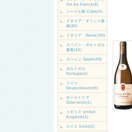
Vin de France(9)
シードル類 Cidre(5)
イタリア・ギリシャ新
着(85)
イタリア Italia(105)
スペイン・ポルトガル
新着(34)
スペイン Spain(49)
ポルトガル
Portugal(4)
ドイツ
Deutscheland(5)
オーストリア
Österreich(2)
イギリス United
Kingdom(1)
スイス Suiss(1)