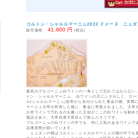
コルトン・シャルルマーニュ2022 ドメーヌ ニュダ
41,800 円
販売価格：
(税込)
最高のブルゴーニュ白ワインの一角として忘れてはならない、
トン・シャルルマーニュ。 白ワインの王にふさわしく、ロー
ル(シャルルマーニュ)皇帝から名付けられた黄金の畑。実際
マーニュ大帝が所有した後に、教会に寄進されました。大帝
が赤ワインで汚れるのを嫌った王妃がここの白ワインを勧め
逸話があり、大帝自身大変好んで飲んだそうです。
ブルゴーニュの白ワインの中でも、特に人気のあるワインで
品薄状態が続いています。
ニュダンの畑はコルトン・シャルルマーニュの畑の中でも