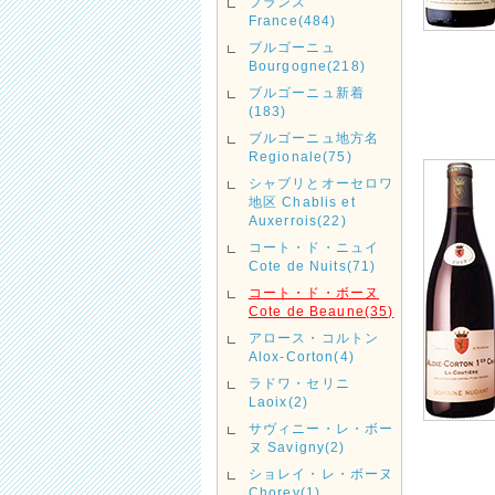
フランス
France(484)
ブルゴーニュ
Bourgogne(218)
ブルゴーニュ新着
(183)
ブルゴーニュ地方名
Regionale(75)
シャブリとオーセロワ
地区 Chablis et
Auxerrois(22)
コート・ド・ニュイ
Cote de Nuits(71)
コート・ド・ボーヌ
Cote de Beaune(35)
アロース・コルトン
Alox-Corton(4)
ラドワ・セリニ
Laoix(2)
サヴィニー・レ・ボー
ヌ Savigny(2)
ショレイ・レ・ボーヌ
Chorey(1)