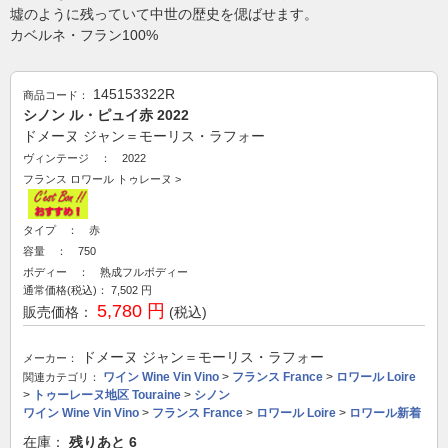
墟のように残っていて中世の歴史を偲ばせます。
カベルネ・フラン100%
145153322R
商品コード：
シノン ル・ピュイ赤 2022
ドメーヌ ジャン＝モーリス・ラフォー
ヴィンテージ ： 2022
フランス
ロワール
トゥレーヌ
>
タイプ ： 赤
容量 ： 750
ボディー ： 熟成フルボディー
通常価格(税込)：
7,502
円
5,780 円
販売価格：
(税込)
ドメーヌ ジャン＝モーリス・ラフォー
メーカー：
ワイン Wine Vin Vino
>
フランス France
>
ロワール Loire
関連カテゴリ：
>
トゥーレーヌ地区 Touraine
>
シノン
ワイン Wine Vin Vino
>
フランス France
>
ロワール Loire
>
ロワール新着
在庫：
残りあと
6