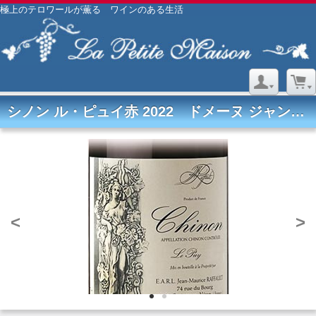
極上のテロワールが薫る ワインのある生活
シノン ル・ピュイ赤 2022 ドメーヌ ジャン＝モーリス・ラフォー
<
>