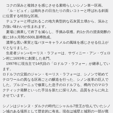
コクの深みと複雑さを感じさせる素晴らしいシノン単一区画。
「ル・ピュイ」は南向きの日当たりの良いコトーと呼ばれる斜面
に位置する特別な区画。
テュフォーと呼ばれるこの地方典型的な石灰質土壌から、深みと
力強い味わいが生まれます。
夏場に摘果して終了を減らし、手摘み収穫。約1か月の浸漬発酵の
後に18ヵ月間の500L新樽熟成。
濃厚な黒い果実と塩バターキャラメルの風味を感じさせる仕上が
りとなりました。
生産者ジャン=モーリス・ラフォーは、サヴィニー・アン・ヴェロ
ン村に1693年に創業した名門。
1997年に現当主で14代目の「ロドルフ・ラフォー」が継承してい
ます。
ロドルフの父親のジャン・モーリス・ラフォーは、シノンで初めて
テロワールの異なる区画ごとの醸造を行った、シノン改革の巨人で
した。ブルゴーニュで修業した息子のロドルフも、樽内でのマロラ
クティック発酵といった手法を新たに採り入れ、品質をさらに向上
させています。
シノンはジャンヌ・ダルクの時代にシャルル7世王が住んでいたシノ
ン城のある場所として歴史的に有名。現在は城壁と城郭の一部が廃