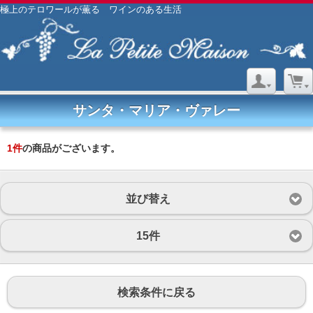
極上のテロワールが薫る ワインのある生活
サンタ・マリア・ヴァレー
1
件
の商品がございます。
並び替え
15件
検索条件に戻る