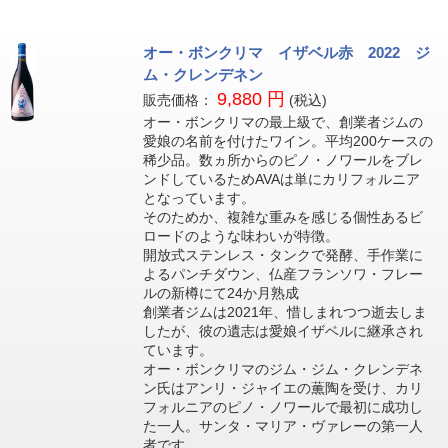
オー・ボンクリマ イザベル赤 2022 ジ
ム・クレンデネン
9,880 円
販売価格：
(税込)
オー・ボンクリマの最上級で、創業者ジムの
愛娘の名前を付けたワイン。平均200ケースの
稀少品。数ヵ所からのピノ・ノワールをブレ
ンドしているためAVAは単にカリフォルニア
となっています。
そのためか、複雑な重みを感じる個性あるビ
ロードのような味わいが特徴。
開放式ステンレス・タンクで発酵、手作業に
よるパンチダウン、仏産フランソワ・フレー
ルの新樽にて24か月熟成
創業者ジムは2021年、惜しまれつつ逝去しま
したが、彼の遺志は愛娘イザベルに継承され
ています。
オー・ボンクリマのジム・ジム・クレンデネ
ン氏はアンリ・ジャイエの薫陶を受け、カリ
フォルニアのピノ・ノワールで最初に成功し
た一人。サンタ・マリア・ヴァレーの第一人
者です。