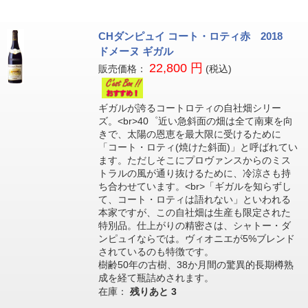
CHダンピュイ コート・ロティ赤 2018
ドメーヌ ギガル
22,800 円
販売価格：
(税込)
ギガルが誇るコートロティの自社畑シリー
ズ。<br>40゜近い急斜面の畑は全て南東を向
きで、太陽の恩恵を最大限に受けるために
「コート・ロティ(焼けた斜面)」と呼ばれてい
ます。ただしそこにプロヴァンスからのミス
トラルの風が通り抜けるために、冷涼さも持
ち合わせています。<br>「ギガルを知らずし
て、コート・ロティは語れない」といわれる
本家ですが、この自社畑は生産も限定された
特別品。仕上がりの精密さは、シャトー・ダ
ンピュイならでは。ヴィオニエが5%ブレンド
されているのも特徴です。
樹齢50年の古樹、38か月間の驚異的長期樽熟
成を経て瓶詰めされます。
在庫：
残りあと
3