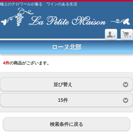
極上のテロワールが薫る ワインのある生活
ローヌ北部
4
件
の商品がございます。
並び替え
15件
検索条件に戻る