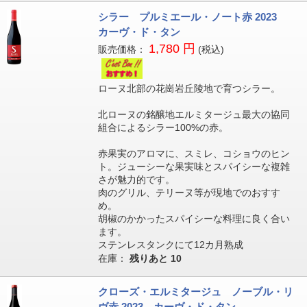
シラー プルミエール・ノート赤 2023
カーヴ・ド・タン
1,780 円
販売価格：
(税込)
ローヌ北部の花崗岩丘陵地で育つシラー。
北ローヌの銘醸地エルミタージュ最大の協同
組合によるシラー100%の赤。
赤果実のアロマに、スミレ、コショウのヒン
ト。ジューシーな果実味とスパイシーな複雑
さが魅力的です。
肉のグリル、テリーヌ等が現地でのおすす
め。
胡椒のかかったスパイシーな料理に良く合い
ます。
ステンレスタンクにて12カ月熟成
在庫：
残りあと
10
クローズ・エルミタージュ ノーブル・リ
ヴ赤 2023 カーヴ・ド・タン