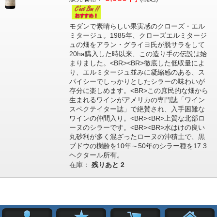
モダンで素晴らしい果実感のクローズ・エル
ミタージュ。1985年、クローズエルミタージ
ュの畑をアラン・グライヨ氏が脱サラをして
20ha購入した時以来、この造り手の伝説は始
まりました。<BR><BR>徹底した低収量によ
り、エルミタージュ並みに凝縮感のある、ス
パイシーでしっかりとしたシラーの味わいが
存分に楽しめます。<BR>この庶民的な畑から
生まれるワインがアメリカの専門誌「ワイン
スペクテイター誌」で絶賛され、入手困難な
ワインの仲間入り。<BR><BR>上質な北部ロ
ーヌのシラーです。<BR><BR>水はけの良い
丸砂利が多く混ざったローヌの沖積土で、黒
ブドウの樹齢を10年～50年のシラー種を17.3
ヘクタール所有。
在庫：
残りあと
2