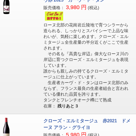
3,980 円
販売価格：
(税込)
ローヌ北部の花崗岩丘陵地で育つシラーから
造られる、しっかりとスパイシーで上品な味
わいが、気軽に楽しめます。クローズ・エル
ミタージュ全生産量の半分近くがここで生産
されます。
その名も『高貴な岸辺』偉大なローヌ川の
岸辺に育つクローズ・エルミタージュを表現
しています。
誰からも親しみの持てるクローズ・エルミタ
ージュに仕上がっています。
生産者カーヴ・ド・タンはローヌ北部のみ
ならず、フランス最良の生産者組合と言われ
ている優れた品質を誇ります。
タンクとフレンチオーク樽にて熟成
在庫：
残りあと
3
クローズ・エルミタージュ 赤2021 ドメ
ーヌ アラン・グライヨ
5,980 円
販売価格：
(税込)