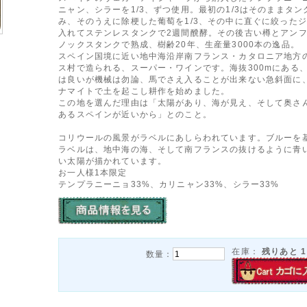
ニャン、シラーを1/3、ずつ使用。最初の1/3はそのままタン
み、そのうえに除梗した葡萄を1/3、その中に直ぐに絞った
入れてステンレスタンクで2週間醗酵。その後古い樽とアン
ノックスタンクで熟成、樹齢20年、生産量3000本の逸品。
スペイン国境に近い地中海沿岸南フランス・カタロニア地方
ス村で造られる、スーパー・ワインです。海抜300mにある
は良いが機械は勿論、馬でさえ入ることが出来ない急斜面に
ナマイトで土を起こし耕作を始めました。
この地を選んだ理由は「太陽があり、海が見え、そして奥さ
あるスペインが近いから」とのこと。
コリウールの風景がラベルにあしらわれています。ブルーを
ラベルは、地中海の海、そして南フランスの抜けるように青
い太陽が描かれています。
お一人様1本限定
テンプラニーニョ33%、カリニャン33%、シラー33%
在庫：
残りあと
1
数量：