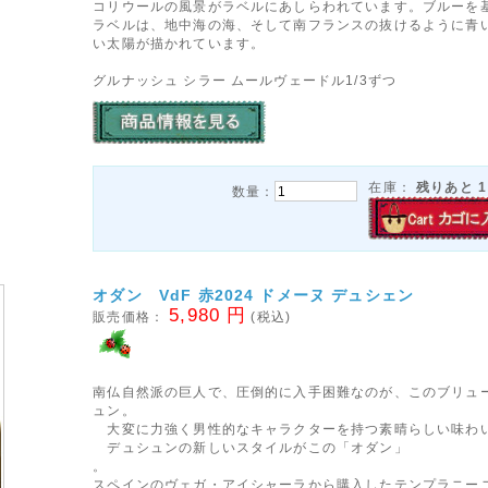
コリウールの風景がラベルにあしらわれています。ブルーを
ラベルは、地中海の海、そして南フランスの抜けるように青
い太陽が描かれています。
グルナッシュ シラー ムールヴェードル1/3ずつ
在庫：
残りあと
1
数量：
オダン VdF 赤2024 ドメーヌ デュシェン
5,980 円
販売価格：
(税込)
南仏自然派の巨人で、圧倒的に入手困難なのが、このブリュ
ュン。
大変に力強く男性的なキャラクターを持つ素晴らしい味わ
デュシュンの新しいスタイルがこの「オダン」
。
スペインのヴェガ・アイシャーラから購入したテンプラニー