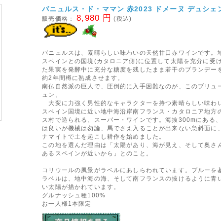
バニュルス・ド・ママン 赤2023 ドメーヌ デュシェ
8,980 円
販売価格：
(税込)
バニュルスは、素晴らしい味わいの天然甘口赤ワインです。
スペインとの国境(カタロニア側)に位置して太陽を充分に受
た果実を発酵中に充分な糖度を残したまま若干のブランデー
約2年間樽に熟成させます。
南仏自然派の巨人で、圧倒的に入手困難なのが、このブリュ
ュン。
大変に力強く男性的なキャラクターを持つ素晴らしい味わ
スペイン国境に近い地中海沿岸南フランス・カタロニア地方
ス村で造られる、スーパー・ワインです。海抜300mにある
は良いが機械は勿論、馬でさえ入ることが出来ない急斜面に
ナマイトで土を起こし耕作を始めました。
この地を選んだ理由は「太陽があり、海が見え、そして奥さ
あるスペインが近いから」とのこと。
コリウールの風景がラベルにあしらわれています。ブルーを
ラベルは、地中海の海、そして南フランスの抜けるように青
い太陽が描かれています。
グルナッシュ種100%
お一人様1本限定