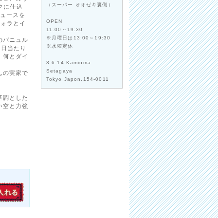
（スーパー オオゼキ裏側）
クに仕込
ジュースを
OPEN
フォラとイ
11:00～19:30
※月曜日は13:00～19:30
のバニュル
※水曜定休
、日当たり
、何とダイ
3-6-14 Kamiuma
Setagaya
んの実家で
Tokyo Japon,154-0011
基調とした
い空と力強