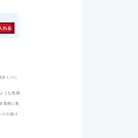
境近くバニ
のような色調
す気軽に飲
。
ンスの抜け