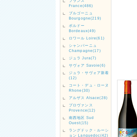
フランス
France(486)
ブルゴーニュ
Bourgogne(219)
ボルドー
Bordeaux(49)
ロワール Loire(61)
シャンパーニュ
Champagne(17)
ジュラ Jura(7)
サヴォア Savoie(6)
ジュラ・サヴォア新着
(12)
コート・デュ・ローヌ
Rhone(30)
アルザス Alsace(28)
プロヴァンス
Provence(12)
南西地区 Sud
Ouest(15)
ラングドック・ルーシ
ョン Languedoc(42)