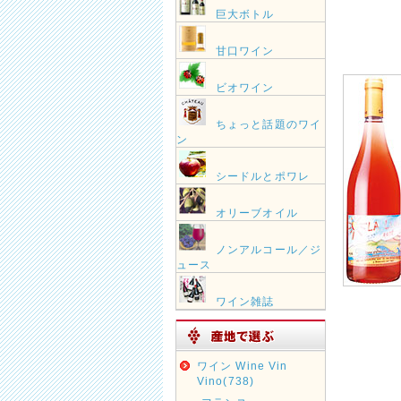
巨大ボトル
甘口ワイン
ビオワイン
ちょっと話題のワイ
ン
シードルとポワレ
オリーブオイル
ノンアルコール／ジ
ュース
ワイン雑誌
ワイン Wine Vin
Vino(738)