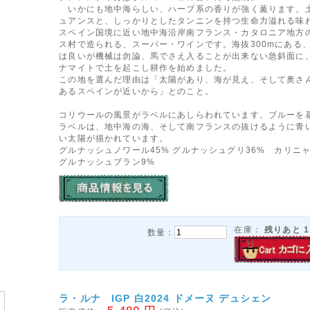
いかにも地中海らしい、ハーブ系の香りが強く薫ります。
ュアンスと、しっかりとしたタンニンを持つ生命力溢れる味
スペイン国境に近い地中海沿岸南フランス・カタロニア地方
ス村で造られる、スーパー・ワインです。海抜300mにある
は良いが機械は勿論、馬でさえ入ることが出来ない急斜面に
ナマイトで土を起こし耕作を始めました。
この地を選んだ理由は「太陽があり、海が見え、そして奥さ
あるスペインが近いから」とのこと。
コリウールの風景がラベルにあしらわれています。ブルーを
ラベルは、地中海の海、そして南フランスの抜けるように青
い太陽が描かれています。
グルナッシュノワール45% グルナッシュグリ36% カリニ
グルナッシュブラン9%
在庫：
残りあと
1
数量：
ラ・ルナ IGP 白2024 ドメーヌ デュシェン