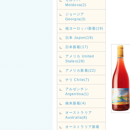
Moldova(2)
ジョージア
Georgia(3)
他ヨーロッパ新着(19)
日本 Japon(19)
日本新着(17)
アメリカ United
States(28)
アメリカ新着(22)
チリ Chile(7)
アルゼンチン
Argentina(1)
南米新着(4)
オーストラリア
Australia(8)
オーストラリア新着