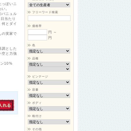
土っぽいニ
わい。
フリーワード検索
のバニュル
、日当たり
、何とダイ
価格帯
円 ～
んの実家で
円
色
基調とした
い空と力強
品種
ャン10%
ビンテージ
容量
ボディ
格付け
その他