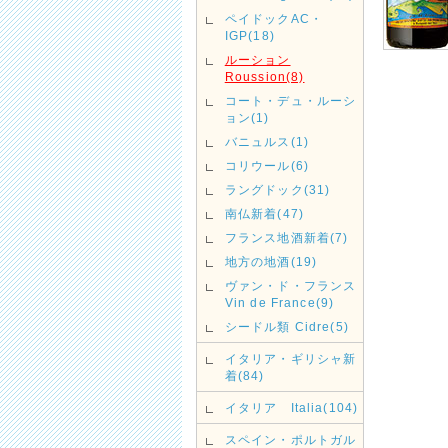
ペイドックAC・
IGP(18)
ルーション
Roussion(8)
コート・デュ・ルーシ
ョン(1)
バニュルス(1)
コリウール(6)
ラングドック(31)
南仏新着(47)
フランス地酒新着(7)
地方の地酒(19)
ヴァン・ド・フランス
Vin de France(9)
シードル類 Cidre(5)
イタリア・ギリシャ新
着(84)
イタリア Italia(104)
スペイン・ポルトガル