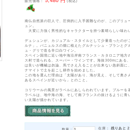
5,480 円
販売価格：
(税込)
南仏自然派の巨人で、圧倒的に入手困難なのが、このブリュ
ュン。
大変に力強く男性的なキャラクターを持つ素晴らしい味わ
デュシュンが、カジュアル・スタイルとして少量造ったのが
ルナ」。バニュルスの畑に植えたグルナッシュ・ブランとグ
ュ・グリで造る辛口白ワイン。
スペイン国境に近い地中海沿岸南フランス・カタロニア地方
ス村で造られる、スーパー・ワインです。海抜300mにある
は良いが機械は勿論、馬でさえ入ることが出来ない急斜面に
ナマイトで土を起こし耕作を始めました。
この地を選んだ理由は「太陽があり、海が見え、そして奥さ
あるスペインが近いから」とのこと。
コリウールの風景がラベルにあしらわれています。ブルーを
ラベルは、地中海の海、そして南フランスの抜けるように青
い太陽が描かれています。
在庫：
残りあと
2
数量：