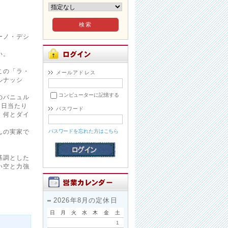
ーノ・デシ
い。
この「ラ・
メールアドレス
ルナッシ
コンピューターに記憶する
のバニュル
、日当たり
パスワード
、何とダイ
んの実家で
パスワードを忘れた方はこちら
基調とした
い空と力強
2026年8月の定休日
日
月
火
水
木
金
土
1