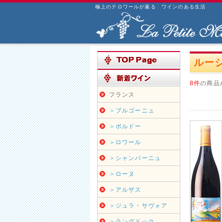
極上のテロワールが薫る ワインのある生活
ルーシ
8件
の商品
フランス
＞ブルゴーニュ
＞ボルドー
＞ロワール
＞シャンパーニュ
＞ローヌ
＞アルザス
＞ジュラ・サヴォア
＞ラングドック