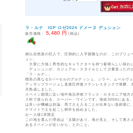
ラ・ルナ IGP ロゼ2024 ドメーヌ デュシェン
5,480 円
販売価格：
(税込)
南仏自然派の巨人で、圧倒的に入手困難なのが、このブリュ
ュン。
大変に力強く男性的なキャラクターを持つ素晴らしい味わ
デュシュンが、カジュアル・スタイルとして少量造ったの
「ラ・ルナ」。
標高の異なる3パーセルのグルナッシュ、シラー、ムールヴ
アッサンブラージュし直接圧搾後ステンレスタンクで発酵、古
月熟成しました。
スペイン国境に近い地中海沿岸南フランス・カタロニア地方
ス村で造られる、スーパー・ワインです。海抜300mにある
は良いが機械は勿論、馬でさえ入ることが出来ない急斜面に
ナマイトで土を起こし耕作を始めました。
お一人様1本限定
この地を選んだ理由は「太陽があり、海が見え、そして奥さ
あるスペインが近いから」とのこと。