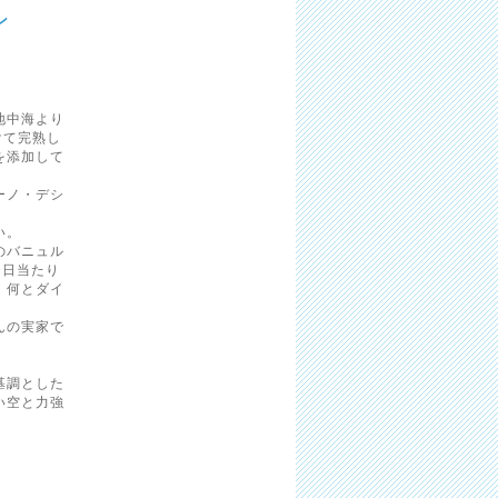
ン
地中海より
けて完熟し
を添加して
ーノ・デシ
い。
のバニュル
、日当たり
、何とダイ
んの実家で
基調とした
い空と力強