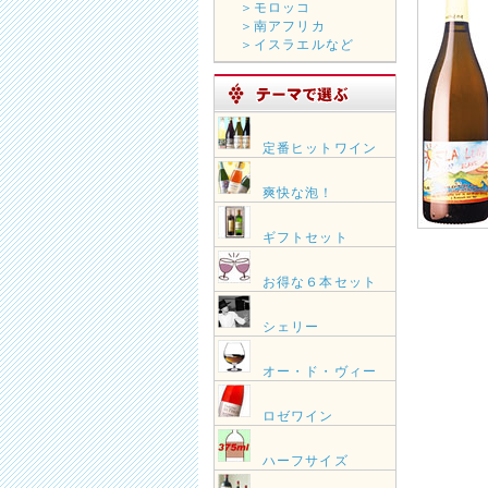
＞モロッコ
＞南アフリカ
＞イスラエルなど
定番ヒットワイン
爽快な泡！
ギフトセット
お得な６本セット
シェリー
オー・ド・ヴィー
ロゼワイン
ハーフサイズ