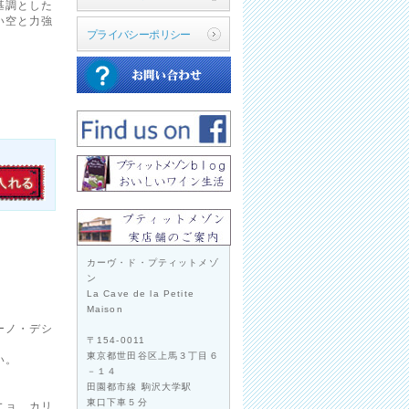
基調とした
い空と力強
プライバシーポリシー
カーヴ・ド・プティットメゾ
ン
La Cave de la Petite
Maison
ーノ・デシ
〒154-0011
東京都世田谷区上馬３丁目６
い。
－１４
田園都市線 駒沢大学駅
東口下車５分
ニョ、カリ