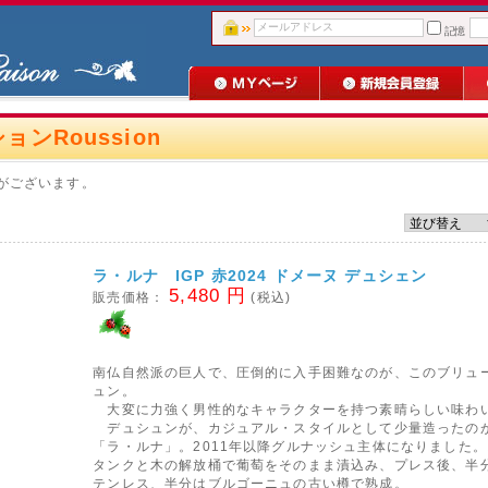
記憶
ョンRoussion
がございます。
ラ・ルナ IGP 赤2024 ドメーヌ デュシェン
5,480 円
販売価格：
(税込)
南仏自然派の巨人で、圧倒的に入手困難なのが、このブリュ
ュン。
大変に力強く男性的なキャラクターを持つ素晴らしい味わ
デュシュンが、カジュアル・スタイルとして少量造ったの
「ラ・ルナ」。2011年以降グルナッシュ主体になりました
タンクと木の解放桶で葡萄をそのまま漬込み、プレス後、半
テンレス、半分はブルゴーニュの古い樽で熟成。