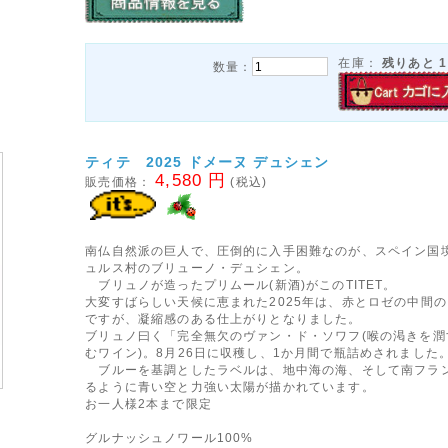
在庫：
残りあと
1
数量：
ティテ 2025 ドメーヌ デュシェン
4,580 円
販売価格：
(税込)
南仏自然派の巨人で、圧倒的に入手困難なのが、スペイン国
ュルス村のブリューノ・デュシェン。
ブリュノが造ったプリムール(新酒)がこのTITET。
大変すばらしい天候に恵まれた2025年は、赤とロゼの中間
ですが、凝縮感のある仕上がりとなりました。
ブリュノ曰く「完全無欠のヴァン・ド・ソワフ(喉の渇きを潤
むワイン)。8月26日に収穫し、1か月間で瓶詰めされました
ブルーを基調としたラベルは、地中海の海、そして南フラ
るように青い空と力強い太陽が描かれています。
お一人様2本まで限定
グルナッシュノワール100%