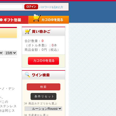
パスワードを忘れた方
合計数量：
0
（ボトル本数）：
0
本
商品金額：
0円（税込）
ーノ・デシ
い。
がこの
商品カテゴリから選ぶ
。ステンレス
分は同じス
生産者から選ぶ