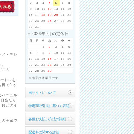
2
3
4
5
6
7
8
9
10
11
12
13
14
15
16
17
18
19
20
21
22
23
24
25
26
27
28
29
30
31
2026年9月の定休日
日
月
火
水
木
金
土
1
2
3
4
5
6
7
8
9
10
11
12
ーノ・デシ
13
14
15
16
17
18
19
い。
20
21
22
23
24
25
26
がこの
27
28
29
30
※赤字は休業日です
ェードルを
樽で9 ヶ
当サイトについて
のバニュル
、日当たり
、何とダイ
特定商取引法に基づく表記
各種お支払い方法の詳細
んの実家で
配送料に関する詳細