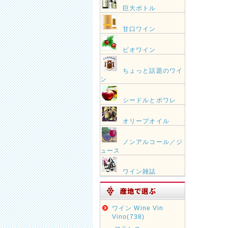
巨大ボトル
甘口ワイン
ビオワイン
ちょっと話題のワイ
ン
シードルとポワレ
オリーブオイル
ノンアルコール／ジ
ュース
ワイン雑誌
ワイン Wine Vin
Vino(738)