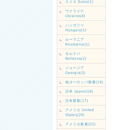
スイス Suiss(1)
ウクライナ
Ukraine(4)
ハンガリー
Hungary(1)
ルーマニア
Roumanie(1)
モルドバ
Moldova(2)
ジョージア
Georgia(3)
他ヨーロッパ新着(19)
日本 Japon(19)
日本新着(17)
アメリカ United
States(28)
アメリカ新着(22)