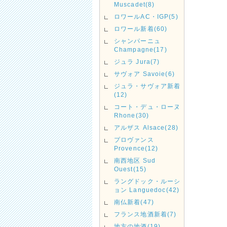
Muscadet(8)
ロワールAC・IGP(5)
ロワール新着(60)
シャンパーニュ
Champagne(17)
ジュラ Jura(7)
サヴォア Savoie(6)
ジュラ・サヴォア新着
(12)
コート・デュ・ローヌ
Rhone(30)
アルザス Alsace(28)
プロヴァンス
Provence(12)
南西地区 Sud
Ouest(15)
ラングドック・ルーシ
ョン Languedoc(42)
南仏新着(47)
フランス地酒新着(7)
地方の地酒(19)