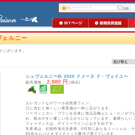
記憶
ヴェルニー
がございます。
シュヴェルニー白 2020 ドメーヌ ド・ヴェイユー
2,680 円
販売価格：
(税込)
エレガントなロワール自然派ワイン。
口に含むと瑞々しい果実感が一杯に広がります。
ソーヴィニヨン・ブランを主体に地元品種ムニュ・ピノがブ
れ、飲みやすい優しい仕上がりになっています。素晴らしい
フォーマンスは、デイリーワインにおすすめです。
生産者は、伝統的地元生産者。6代目にあたるミッシェル・
95年からバイオダイナミック農法で育てています。