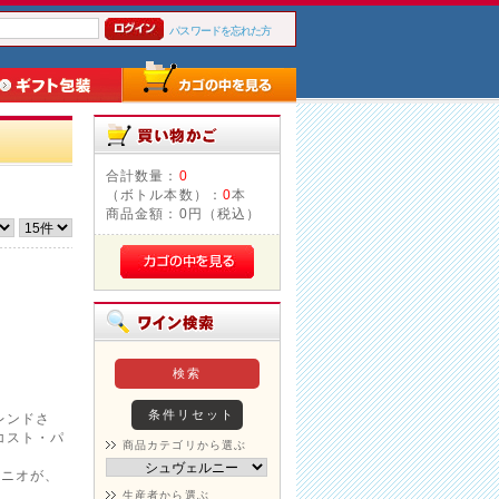
パスワードを忘れた方
合計数量：
0
（ボトル本数）：
0
本
商品金額：
0円（税込）
レンドさ
コスト・パ
商品カテゴリから選ぶ
ケニオが、
生産者から選ぶ