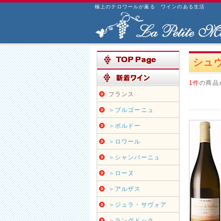
極上のテロワールが薫る ワインのある生活
シュ
1件
の商品
フランス
＞ブルゴーニュ
＞ボルドー
＞ロワール
＞シャンパーニュ
＞ローヌ
＞アルザス
＞ジュラ・サヴォア
＞ラングドック