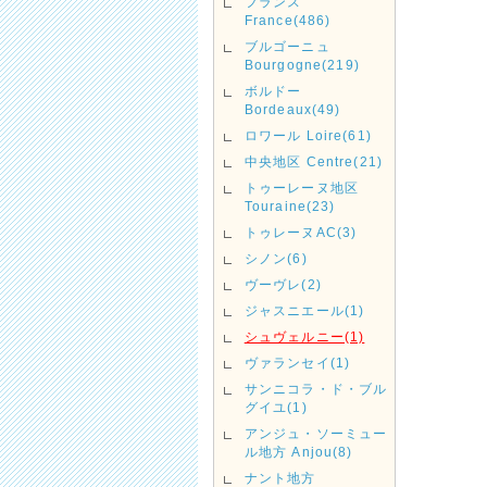
フランス
France(486)
ブルゴーニュ
Bourgogne(219)
ボルドー
Bordeaux(49)
ロワール Loire(61)
中央地区 Centre(21)
トゥーレーヌ地区
Touraine(23)
トゥレーヌAC(3)
シノン(6)
ヴーヴレ(2)
ジャスニエール(1)
シュヴェルニー(1)
ヴァランセイ(1)
サンニコラ・ド・ブル
グイユ(1)
アンジュ・ソーミュー
ル地方 Anjou(8)
ナント地方