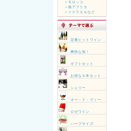
＞モロッコ
＞南アフリカ
＞イスラエルなど
定番ヒットワイン
爽快な泡！
ギフトセット
お得な６本セット
シェリー
オー・ド・ヴィー
ロゼワイン
ハーフサイズ