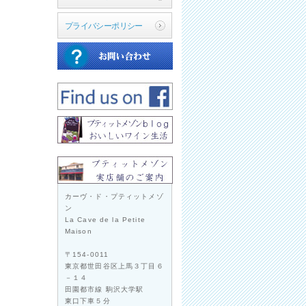
プライバシーポリシー
カーヴ・ド・プティットメゾ
ン
La Cave de la Petite
Maison
〒154-0011
東京都世田谷区上馬３丁目６
－１４
田園都市線 駒沢大学駅
東口下車５分