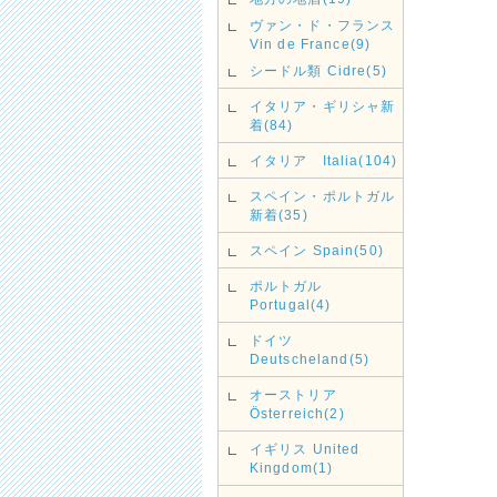
ヴァン・ド・フランス
Vin de France(9)
シードル類 Cidre(5)
イタリア・ギリシャ新
着(84)
イタリア Italia(104)
スペイン・ポルトガル
新着(35)
スペイン Spain(50)
ポルトガル
Portugal(4)
ドイツ
Deutscheland(5)
オーストリア
Österreich(2)
イギリス United
Kingdom(1)