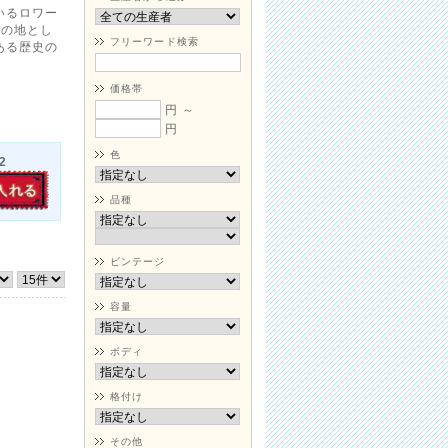
いるロワー
りの地とし
フリーワード検索
ある歴史の
価格帯
円 ～
円
色
2
品種
ビンテージ
容量
ボディ
格付け
その他