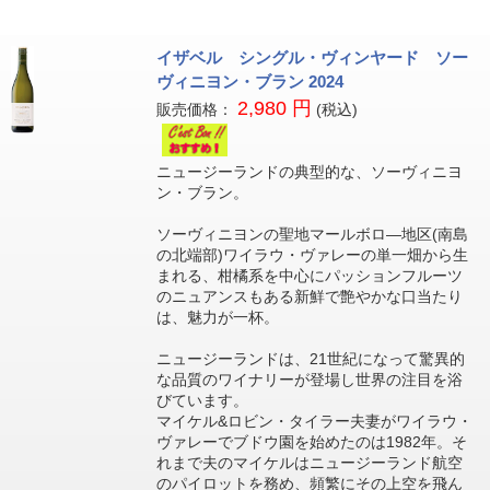
イザベル シングル・ヴィンヤード ソー
ヴィニヨン・ブラン 2024
2,980 円
販売価格：
(税込)
ニュージーランドの典型的な、ソーヴィニヨ
ン・ブラン。
ソーヴィニヨンの聖地マールボロ―地区(南島
の北端部)ワイラウ・ヴァレーの単一畑から生
まれる、柑橘系を中心にパッションフルーツ
のニュアンスもある新鮮で艶やかな口当たり
は、魅力が一杯。
ニュージーランドは、21世紀になって驚異的
な品質のワイナリーが登場し世界の注目を浴
びています。
マイケル&ロビン・タイラー夫妻がワイラウ・
ヴァレーでブドウ園を始めたのは1982年。そ
れまで夫のマイケルはニュージーランド航空
のパイロットを務め、頻繁にその上空を飛ん