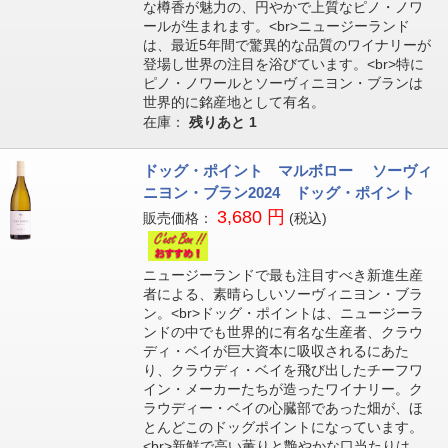
な樽香が魅力の、円やかで上質なピノ・ノワ
ールが生まれます。<br>ニュージーランド
は、最近5年間で驚異的な品質のワイナリーが
登場し世界の注目を浴びています。<br>特に
ピノ・ノワールとソーヴィニヨン・ブランは
世界的に銘産地として有名。
在庫：
残りあと
1
ドッグ・ポイント マルボロー ソーヴィ
ニヨン・ブラン2024 ドッグ・ポイント
3,680 円
販売価格：
(税込)
ニュージーランドで最も注目すべき新進生産
者による、素晴らしいソーヴィニヨン・ブラ
ン。<br>ドッグ・ポイントは、ニュージーラ
ンドの中でも世界的に有名な生産者、クラウ
ディ・ベイが巨大資本に吸収されるにあた
り、クラウディ・ベイを飛び出したチーフワ
イン・メーカーたちが造ったワイナリー。ク
ラウディー・ベイの心臓部であった畑が、ほ
とんどこのドッグポイントになっています。
<br>新鮮で高い薫りと艶やかな口当たりは、