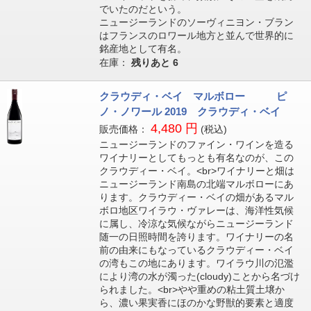
でいたのだという。
ニュージーランドのソーヴィニヨン・ブラン
はフランスのロワール地方と並んで世界的に
銘産地として有名。
在庫：
残りあと
6
クラウディ・ベイ マルボロー ピ
ノ・ノワール 2019 クラウディ・ベイ
4,480 円
販売価格：
(税込)
ニュージーランドのファイン・ワインを造る
ワイナリーとしてもっとも有名なのが、この
クラウディー・ベイ。<br>ワイナリーと畑は
ニュージーランド南島の北端マルボローにあ
ります。クラウディー・ベイの畑があるマル
ボロ地区ワイラウ・ヴァレーは、海洋性気候
に属し、冷涼な気候ながらニュージーランド
随一の日照時間を誇ります。ワイナリーの名
前の由来にもなっているクラウディー・ベイ
の湾もこの地にあります。ワイラウ川の氾濫
により湾の水が濁った(cloudy)ことから名づけ
られました。<br>やや重めの粘土質土壌か
ら、濃い果実香にほのかな野獣的要素と適度