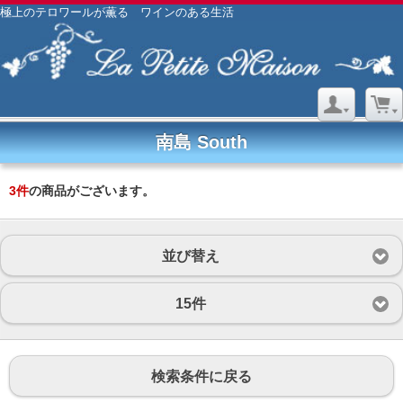
極上のテロワールが薫る ワインのある生活
南島 South
3
件
の商品がございます。
並び替え
15件
検索条件に戻る