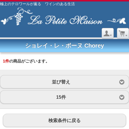
極上のテロワールが薫る ワインのある生活
ショレイ・レ・ボーヌ Chorey
1
件
の商品がございます。
並び替え
15件
検索条件に戻る