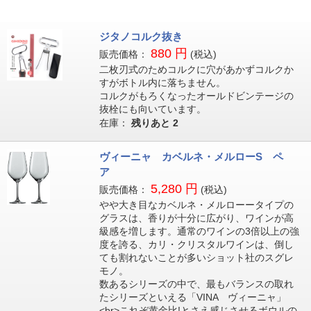
ジタノコルク抜き
880 円
販売価格：
(税込)
二枚刃式のためコルクに穴があかずコルクか
すがボトル内に落ちません。
コルクがもろくなったオールドビンテージの
抜栓にも向いています。
在庫：
残りあと
2
ヴィーニャ カベルネ・メルローS ペ
ア
5,280 円
販売価格：
(税込)
やや大き目なカベルネ・メルローータイプの
グラスは、香りが十分に広がり、ワインが高
級感を増します。通常のワインの3倍以上の強
度を誇る、カリ・クリスタルワインは、倒し
ても割れないことが多いショット社のスグレ
モノ。
数あるシリーズの中で、最もバランスの取れ
たシリーズといえる「VINA ヴィーニャ」
<br>これぞ黄金比!とさえ感じさせるボウルの