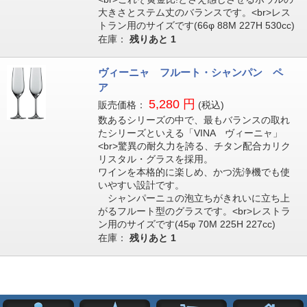
大きさとステム丈のバランスです。<br>レス
トラン用のサイズです(66φ 88M 227H 530cc)
在庫：
残りあと
1
ヴィーニャ フルート・シャンパン ペ
ア
5,280 円
販売価格：
(税込)
数あるシリーズの中で、最もバランスの取れ
たシリーズといえる「VINA ヴィーニャ」
<br>驚異の耐久力を誇る、チタン配合カリク
リスタル・グラスを採用。
ワインを本格的に楽しめ、かつ洗浄機でも使
いやすい設計です。
シャンパーニュの泡立ちがきれいに立ち上
がるフルート型のグラスです。<br>レストラ
ン用のサイズです(45φ 70M 225H 227cc)
在庫：
残りあと
1