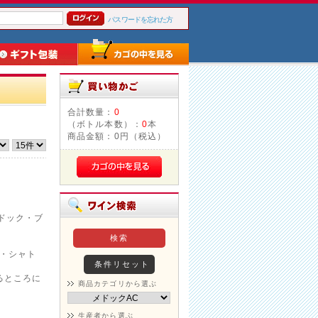
パスワードを忘れた方
合計数量：
0
（ボトル本数）：
0
本
商品金額：
0円（税込）
ドック・ブ
チ・シャト
るところに
商品カテゴリから選ぶ
生産者から選ぶ