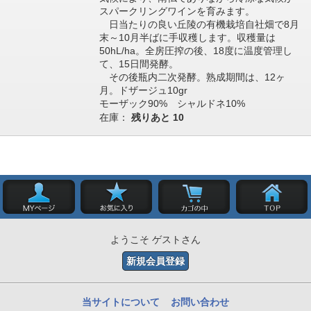
スパークリングワインを育みます。
日当たりの良い丘陵の有機栽培自社畑で8月
末～10月半ばに手収穫します。収穫量は
50hL/ha。全房圧搾の後、18度に温度管理し
て、15日間発酵。
その後瓶内二次発酵。熟成期間は、12ヶ
月。ドザージュ10gr
モーザック90% シャルドネ10%
在庫：
残りあと
10
ようこそ ゲストさん
新規会員登録
当サイトについて
お問い合わせ