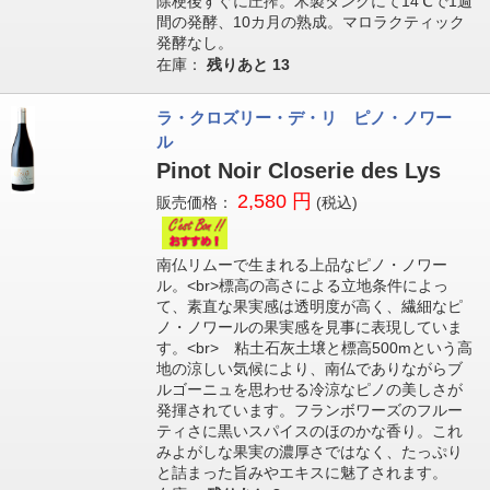
除梗後すぐに圧搾。木製タンクにて14℃で1週
間の発酵、10カ月の熟成。マロラクティック
発酵なし。
在庫：
残りあと
13
ラ・クロズリー・デ・リ ピノ・ノワー
ル
Pinot Noir Closerie des Lys
2,580 円
販売価格：
(税込)
南仏リムーで生まれる上品なピノ・ノワー
ル。<br>標高の高さによる立地条件によっ
て、素直な果実感は透明度が高く、繊細なピ
ノ・ノワールの果実感を見事に表現していま
す。<br> 粘土石灰土壌と標高500mという高
地の涼しい気候により、南仏でありながらブ
ルゴーニュを思わせる冷涼なピノの美しさが
発揮されています。フランボワーズのフルー
ティさに黒いスパイスのほのかな香り。これ
みよがしな果実の濃厚さではなく、たっぷり
と詰まった旨みやエキスに魅了されます。