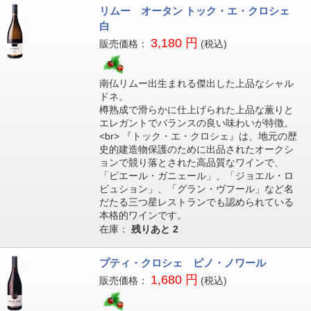
リムー オータン トック・エ・クロシェ
白
3,180 円
販売価格：
(税込)
南仏リムー出生まれる傑出した上品なシャル
ドネ。
樽熟成で滑らかに仕上げられた上品な薫りと
エレガントでバランスの良い味わいが特徴。
<br> 『トック・エ・クロシェ』は、地元の歴
史的建造物保護のために出品されたオークシ
ョンで競り落とされた高品質なワインで、
「ピエール・ガニェール」、「ジョエル・ロ
ビュション」、「グラン・ヴフール」など名
だたる三つ星レストランでも認められている
本格的ワインです。
在庫：
残りあと
2
プティ・クロシェ ピノ・ノワール
1,680 円
販売価格：
(税込)