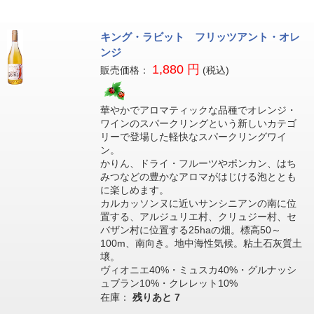
キング・ラビット フリッツアント・オレ
ンジ
1,880 円
販売価格：
(税込)
華やかでアロマティックな品種でオレンジ・
ワインのスパークリングという新しいカテゴ
リーで登場した軽快なスパークリングワイ
ン。
かりん、ドライ・フルーツやポンカン、はち
みつなどの豊かなアロマがはじける泡ととも
に楽しめます。
カルカッソンヌに近いサンシニアンの南に位
置する、アルジュリエ村、クリュジー村、セ
バザン村に位置する25haの畑。標高50～
100m、南向き。地中海性気候。粘土石灰質土
壌。
ヴィオニエ40%・ミュスカ40%・グルナッシ
ュブラン10%・クレレット10%
在庫：
残りあと
7