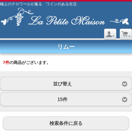
極上のテロワールが薫る ワインのある生活
リムー
7
件
の商品がございます。
並び替え
15件
検索条件に戻る