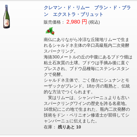
クレマン・ド・リムー ブラン・ド・ブラ
ン エクストラ・ブリュット
2,980 円
販売価格：
(税込)
南仏にありながら冷涼な丘陵地リムーで生ま
れるシャルドネ主体の辛口高級瓶内二次発酵
スパークリング。
海抜300メートルの丘の中腹にあるブドウ畑は
粘土石灰質の土壌。ブドウは手摘み後に直ぐ
プレスされ、ブドウ品種毎にステンレスタン
クで発酵。
シャルドネ主体で、ごく僅かにシュナンとモ
ーザックがブレンド。18か月の瓶熟と、伝統
的な方法でつくられます。
実はリムーは、シャンパーニュよりも古い
スパークリングワインの歴史を誇る名産地。
16世紀にこの地で生まれた、瓶内二次発酵の
技術をドン・ペリニオン修道士が習得してシ
ャンパーニュに伝えました。
在庫：
残りあと
10