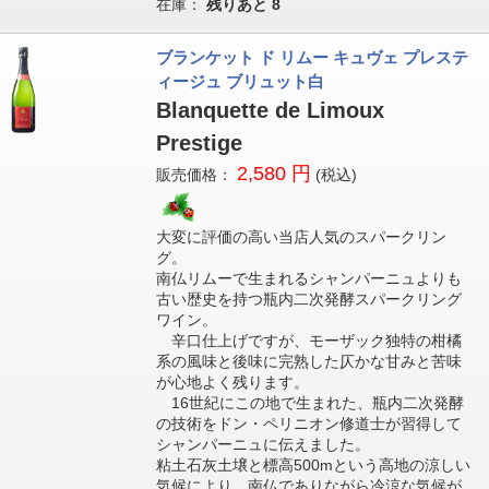
在庫：
残りあと
8
ブランケット ド リムー キュヴェ プレステ
ィージュ ブリュット白
Blanquette de Limoux
Prestige
2,580 円
販売価格：
(税込)
大変に評価の高い当店人気のスパークリン
グ。
南仏リムーで生まれるシャンパーニュよりも
古い歴史を持つ瓶内二次発酵スパークリング
ワイン。
辛口仕上げですが、モーザック独特の柑橘
系の風味と後味に完熟した仄かな甘みと苦味
が心地よく残ります。
16世紀にこの地で生まれた、瓶内二次発酵
の技術をドン・ペリニオン修道士が習得して
シャンパーニュに伝えました。
粘土石灰土壌と標高500mという高地の涼しい
気候により、南仏でありながら冷涼な気候が