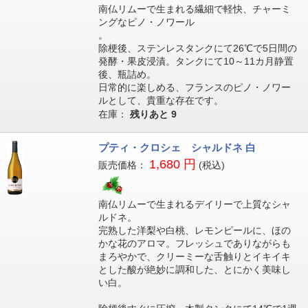
南仏リムーで生まれる繊細で軽快、チャーミ
ングなピノ・ノワール
。
除梗後、ステンレスタンクにて26℃で5日間の
発酵・果皮浸漬。タンクにて10～11カ月静置
後、瓶詰め。
日常的に楽しめる、フランスのピノ・ノワー
ルとして、貴重な存在です。
在庫：
残りあと
9
プティ・クロシェ シャルドネ 白
1,680 円
販売価格：
(税込)
南仏リムーで生まれるデイリーで上質なシャ
ルドネ。
完熟した洋梨や白桃、レモンピールに、ほの
かな花のアロマ。フレッシュでありながらも
まろやかで、クリーミーな舌触りとイキイキ
とした酸が絶妙に調和した、とにかく美味し
い白。