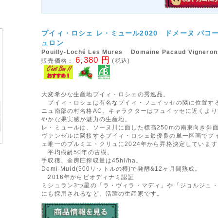
プイィ・ロシェ レ・ミュール2020 ドメーヌ パコ
ュロン
Pouilly-Loché Les Mures Domaine Pacaud Vigneron
6,380 円
販売価格：
(税込)
大変希少な生産地プイィ・ロシェの秀逸品。
プイィ・ロシェは有名なプイィ・フュイッセの隣に位置す
ニュ南部の村名格AC。キャラクターはフュイッセに近くより
やかな果実感が魅力の生産地。
レ・ミュールは、ソーヌ川に面した標高250mの南東向き斜
ヴァンゼルに隣接するプイィ・ロシェ最優良の単一区画でプ
ェ唯一のプルミエ・クリュに2024年から昇格決定しています
平均樹齢50年の古樹。
手収穫、全房圧搾収量は45hl/ha。
Demi-Muid(500リットルの樽)で発酵&12ヶ月間熟成。
2016年からビオディナミ認証
ミシュラン3つ星の「ラ・ヴィラ・マディ」や「ジョルジュ
にも採用されるなど、活躍の生産家です。