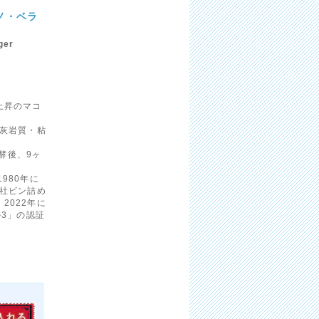
ノ・ベラ
ger
上昇のマコ
灰岩質・粘
発酵後、9ヶ
980年に
自社ビン詰め
2022年に
レベル3」の認証