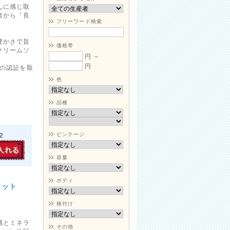
んに感じ取
者から「良
フリーワード検索
豊かさで旨
価格帯
クリームソ
円 ～
円
ルの認証を取
色
品種
ビンテージ
2
容量
ボディ
レット
格付け
感とミネラ
その他