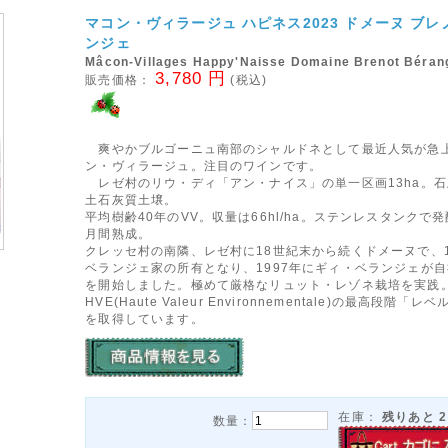
マコン・ヴィラージュ ハピネス2023 ドメーヌ ブレ
ンジェ
Mâcon-Villages Happy'Naisse Domaine Brenot Béran
3,780 円
販売価格：
(税込)
爽やかブルゴーニュ南部のシャルドネとして最近人気が急
ン・ヴィラージュ。注目のワインです。
レゼ村のリウ・ディ「アン・ナイス」の単一区画13ha。石
土石灰質土壌。
平均樹齢40年のVV。収量は66hl/ha。ステンレスタンクで
月間熟成。
クレッセ村の南隣、レゼ村に18世紀末から続くドメーヌで、1
ベランジェ家の所有となり、1997年にギィ・ベランジェが
を開始しました。極めて厳格なリュット・レゾネ栽培を実践。
HVE(Haute Valeur Environnementale)の最高段階「
を取得しています。
在庫：
残りあと
2
数量：