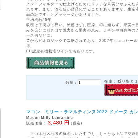
ノン・フィルターで仕上げるためにリッチな果実分がふんだ
れます。また、酒石酸が結晶化することもありますが、生産
品の証です」とメッセージがありました。
平均樹齢55年
収穫は手摘みで行い、除梗せずに圧搾。樽に頼らず、果実の
みを充分に引き出す魅力ある果実の恵み。チキンや白身魚の
ース煮などに。
昔からビオロジックで栽培されており、2007年にエコセー
得。
EU認定有機栽培ワインでもあります。
在庫：
残りあと
1
数量：
マコン ミリー・ラマルティンヌ2022 ドメーヌ カ
Macon Milly Lamartine
3,480 円
販売価格：
(税込)
マコネ地区地域名称のついた中でも、もっとも上品で凝縮