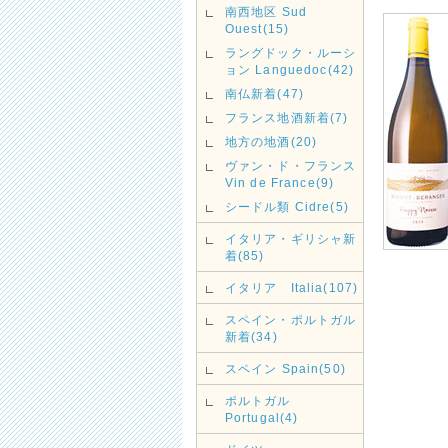
南西地区 Sud
Ouest(15)
ラングドック・ルーシ
ョン Languedoc(42)
南仏新着(47)
フランス地酒新着(7)
地方の地酒(20)
ヴァン・ド・フランス
Vin de France(9)
シードル類 Cidre(5)
イタリア・ギリシャ新
着(85)
イタリア Italia(107)
スペイン・ポルトガル
新着(34)
スペイン Spain(50)
ポルトガル
Portugal(4)