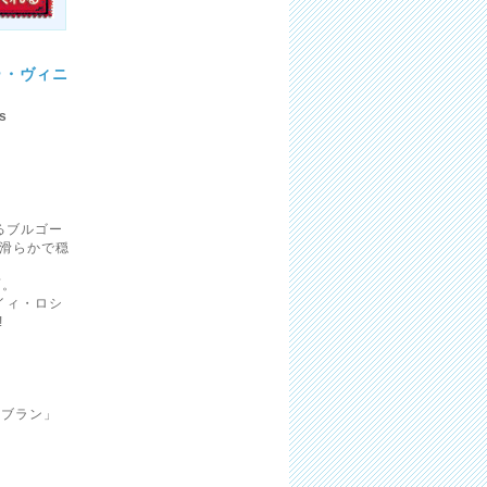
ー・ヴィニ
s
るブルゴー
滑らかで穏
面。
イィ・ロシ
!
・ブラン」