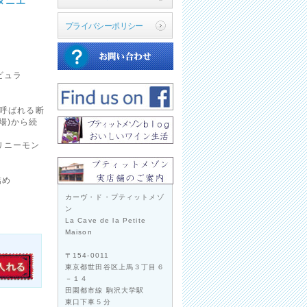
ダニエ
プライバシーポリシー
ビュラ
と呼ばれる断
場)から続
リニーモン
詰め
カーヴ・ド・プティットメゾ
ン
La Cave de la Petite
Maison
〒154-0011
東京都世田谷区上馬３丁目６
－１４
田園都市線 駒沢大学駅
東口下車５分