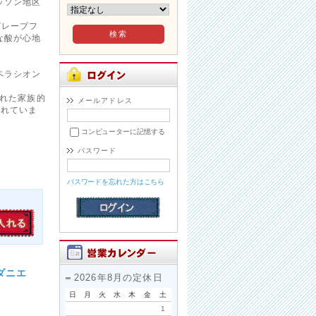
ッソン地区
グレープフ
な酸が心地
ペラシオン
れた家族的
メールアドレス
されていま
コンピューターに記憶する
パスワード
パスワードを忘れた方はこちら
ダニエ
2026年8月の定休日
日
月
火
水
木
金
土
1