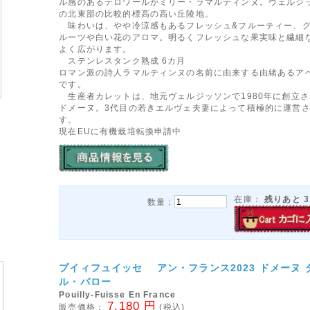
ル感のあるテロワールがミリー・ラマルティンヌ。ヴェルジ
の北東部の比較的標高の高い丘陵地。
味わいは、やや冷涼感もあるフレッシュ&フルーティー、
ルーツや白い花のアロマ。明るくフレッシュな果実味と繊細
よく広がります。
ステンレスタンク熟成 6カ月
ロマン派の詩人ラマルティンヌの名前に由来する由緒あるア
です。
生産者カレットは、地元ヴェルジッソンで1980年に創立さ
ドメーヌ。3代目の若きエルヴェ夫妻によって積極的に運営
す。
現在EUに有機栽培転換申請中
在庫：
残りあと
3
数量：
プイィフュイッセ アン・フランス2023 ドメーヌ 
ル・バロー
Pouilly-Fuisse En France
7,180 円
販売価格：
(税込)