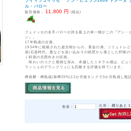
プイィフュイッセ アン・ビュラン2009 ドメーヌ 
ル・バロー
11,800 円
販売価格：
(税込)
フュイッセの名手バローが誇る最上の単一畑がこの『アン・
ン』。
17年熟成の古酒。
1934年に植栽された超古樹からの、黄金の滴。ソリュトレ
崖(石器時代、鹿などを追い込みその絶壁から落とした狩猟の
く斜面の北西向きの区画。
味わいのコクと複雑な深み、卓越したミネラル感は、ピュ
ラッシェのグランクリュにも匹敵する評価を得ています。
樽発酵・樽熟成(新樽35%)12か月後タンクで3か月熟成し瓶
在庫：
残りあと
1
数量：