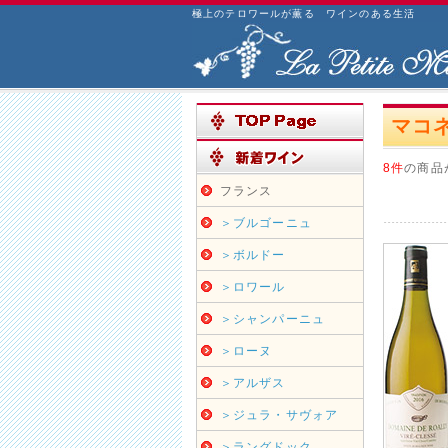
極上のテロワールが薫る ワインのある生活
マコネ
8件
の商品
フランス
＞ブルゴーニュ
＞ボルドー
＞ロワール
＞シャンパーニュ
＞ローヌ
＞アルザス
＞ジュラ・サヴォア
＞ラングドック