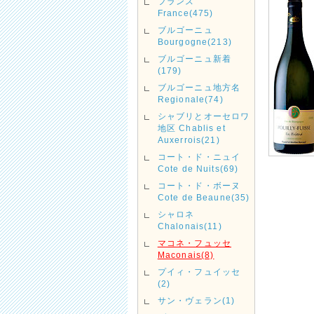
フランス
France(475)
ブルゴーニュ
Bourgogne(213)
ブルゴーニュ新着
(179)
ブルゴーニュ地方名
Regionale(74)
シャブリとオーセロワ
地区 Chablis et
Auxerrois(21)
コート・ド・ニュイ
Cote de Nuits(69)
コート・ド・ボーヌ
Cote de Beaune(35)
シャロネ
Chalonais(11)
マコネ・フュッセ
Maconais(8)
プイィ・フュイッセ
(2)
サン・ヴェラン(1)