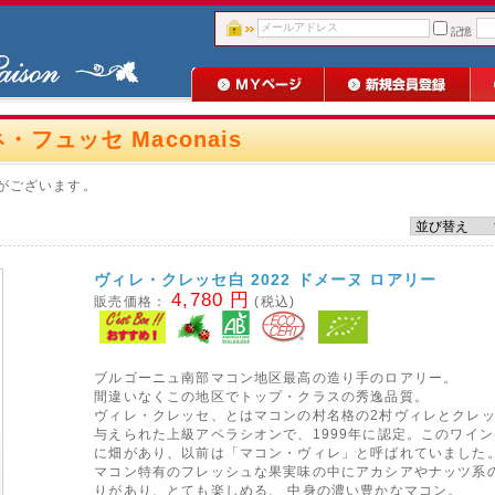
記憶
・フュッセ Maconais
がございます。
ヴィレ・クレッセ白 2022 ドメーヌ ロアリー
4,780 円
販売価格：
(税込)
ブルゴーニュ南部マコン地区最高の造り手のロアリー。
間違いなくこの地区でトップ・クラスの秀逸品質。
ヴィレ・クレッセ、とはマコンの村名格の2村ヴィレとクレ
与えられた上級アペラシオンで、1999年に認定。このワイ
に畑があり、以前は「マコン・ヴィレ」と呼ばれていました
マコン特有のフレッシュな果実味の中にアカシアやナッツ系
りがあり、とても楽しめる、 中身の濃い豊かなマコン。