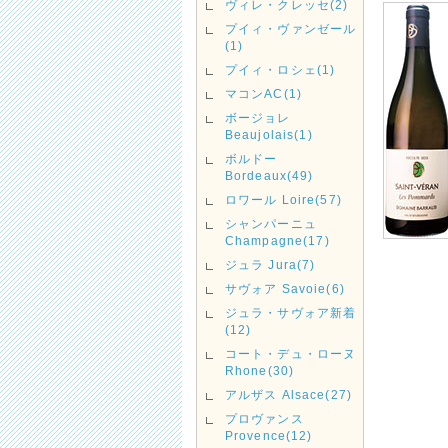
ヴィレ・クレッセ(2)
プイィ・ヴァンゼール
(1)
プイィ・ロシェ(1)
マコンAC(1)
ボージョレ
Beaujolais(1)
ボルドー
Bordeaux(49)
ロワール Loire(57)
シャンパーニュ
Champagne(17)
ジュラ Jura(7)
サヴォア Savoie(6)
ジュラ・サヴォア新着
(12)
コート・デュ・ローヌ
Rhone(30)
アルザス Alsace(27)
プロヴァンス
Provence(12)