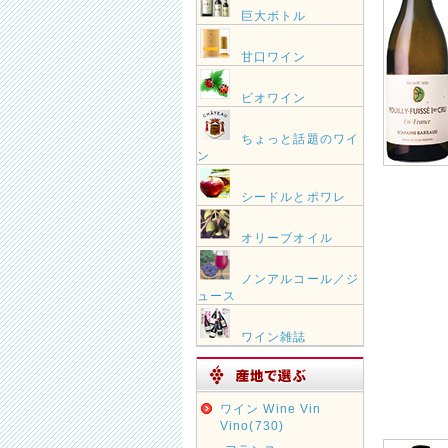
巨大ボトル
甘口ワイン
ビオワイン
ちょっと話題のワイ
ン
シードルとポワレ
オリーブオイル
ノンアルコール／ジ
ュース
ワイン雑誌
ワイン Wine Vin
Vino(730)