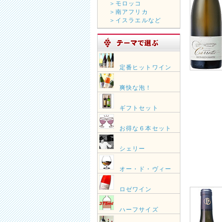
＞モロッコ
＞南アフリカ
＞イスラエルなど
定番ヒットワイン
爽快な泡！
ギフトセット
お得な６本セット
シェリー
オー・ド・ヴィー
ロゼワイン
ハーフサイズ