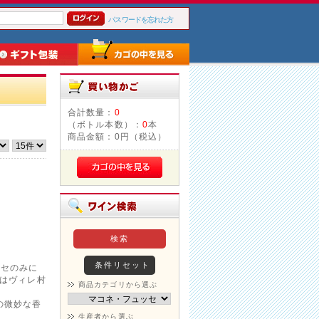
パスワードを忘れた方
合計数量：
0
（ボトル本数）：
0
本
商品金額：
0円（税込）
ッセのみに
ンはヴィレ村
商品カテゴリから選ぶ
。
の微妙な香
生産者から選ぶ