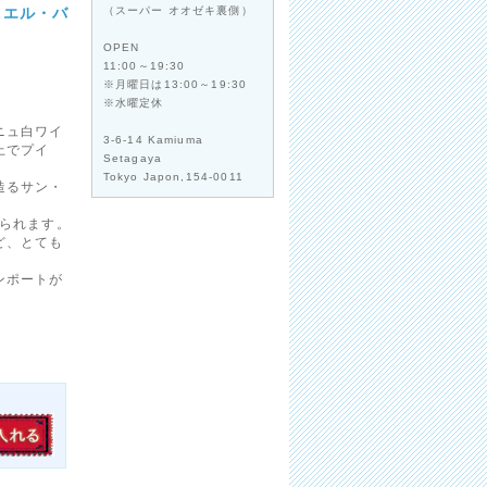
ニエル・バ
（スーパー オオゼキ裏側）
OPEN
11:00～19:30
※月曜日は13:00～19:30
※水曜定休
ニュ白ワイ
3-6-14 Kamiuma
上でプイ
Setagaya
Tokyo Japon,154-0011
造るサン・
げられます。
ど、とても
ンポートが