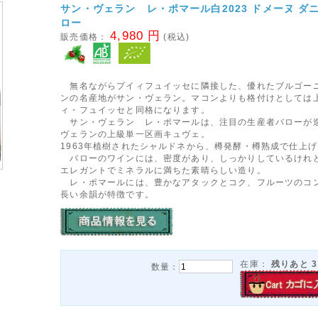
サン・ヴェラン レ・ポマール白2023 ドメーヌ ダ
ロー
4,980 円
販売価格：
(税込)
無名ながらプイィフュイッセに隣接した、優れたブルゴー
ンの名産地がサン・ヴェラン。マコンよりも格付けとしては
ィ・フュイッセと同格になります。
サン・ヴェラン レ・ポマールは、注目の生産者バローが
ヴェランの上級単一区画キュヴェ。
1963年植樹されたシャルドネから、樽発酵・樽熟成で仕上
バローのワインには、密度があり、しっかりしているけれ
エレガントでミネラルに満ちた素晴らしい造り。
レ・ポマールには、豊かなアタックとコク、フルーツのコ
長い余韻が特徴です。
在庫：
残りあと
3
数量：