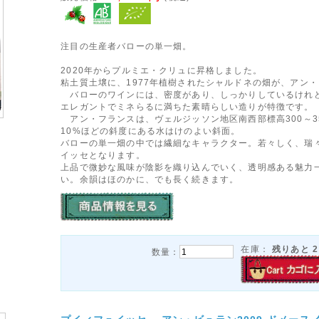
注目の生産者バローの単一畑。
2020年からプルミエ・クリュに昇格しました。
粘土質土壌に、1977年植樹されたシャルドネの畑が、アン
バローのワインには、密度があり、しっかりしているけれ
エレガントでミネらるに満ちた素晴らしい造りが特徴です。
アン・フランスは、ヴェルジッソン地区南西部標高300～3
10%ほどの斜度にある水はけのよい斜面。
バローの単一畑の中では繊細なキャラクター。若々しく、瑞
イッセとなります。
上品で微妙な風味が陰影を織り込んでいく、透明感ある魅力
い。余韻はほのかに、でも長く続きます。
在庫：
残りあと
2
数量：