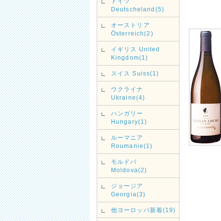
ドイツ
Deutscheland(5)
オーストリア
Österreich(2)
イギリス United
Kingdom(1)
スイス Suiss(1)
ウクライナ
Ukraine(4)
ハンガリー
Hungary(1)
ルーマニア
Roumanie(1)
モルドバ
Moldova(2)
ジョージア
Georgia(3)
他ヨーロッパ新着(19)