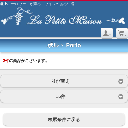
極上のテロワールが薫る ワインのある生活
ポルト Porto
2
件
の商品がございます。
並び替え
15件
検索条件に戻る