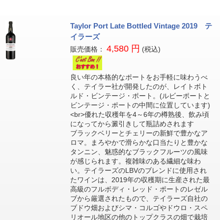
Taylor Port Late Bottled Vintage 2019 テ
イラーズ
4,580 円
販売価格：
(税込)
良い年の本格的なポートをお手軽に味わうべ
く、テイラー社が開発したのが、レイトボト
ルド・ビンテージ・ポート。(ルビーポートと
ビンテージ・ポートの中間に位置しています)
<br>優れた収穫年を4～6年の樽熟後、飲み頃
になってから澱引きして瓶詰めされます
ブラックベリーとチェリーの新鮮で豊かなア
ロマ。まろやかで滑らかな口当たりと豊かな
タンニン、魅惑的なブラックフルーツの風味
が感じられます。複雑味のある繊細な味わ
い。テイラーズのLBVのブレンドに使用され
たワインは、2019年の収穫期に生産された最
高級のフルボディ・レッド・ポートのレゼル
ブから厳選されたもので、テイラーズ自社の
ブドウ畑およびシマ・コルゴやドウロ・スペ
リオール地区の他のトップクラスの畑で栽培