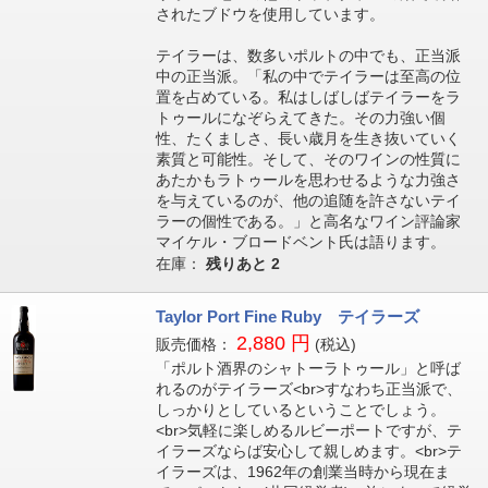
されたブドウを使用しています。
テイラーは、数多いポルトの中でも、正当派
中の正当派。「私の中でテイラーは至高の位
置を占めている。私はしばしばテイラーをラ
トゥールになぞらえてきた。その力強い個
性、たくましさ、長い歳月を生き抜いていく
素質と可能性。そして、そのワインの性質に
あたかもラトゥールを思わせるような力強さ
を与えているのが、他の追随を許さないテイ
ラーの個性である。」と高名なワイン評論家
マイケル・ブロードベント氏は語ります。
在庫：
残りあと
2
Taylor Port Fine Ruby テイラーズ
2,880 円
販売価格：
(税込)
「ポルト酒界のシャトーラトゥール」と呼ば
れるのがテイラーズ<br>すなわち正当派で、
しっかりとしているということでしょう。
<br>気軽に楽しめるルビーポートですが、テ
イラーズならば安心して親しめます。<br>テ
イラーズは、1962年の創業当時から現在ま