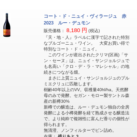
コート・ド・ニュイ・ヴィラージュ 赤
2023 ルー・デュモン
8,180 円
販売価格：
(税込)
『天・地・人』ラベルに漢字で記された特別
なブルゴーニュ・ワイン。 大変お買い得で
特別なコート・ド・ニュイ。
このワインが産出されたクリマ(区画)「サ
ン・セーヌ」は、ニュイ・サンジョルジュで
も名高い「クロ・デ・ラ・マレシャル」の地
続きにつながる畑。
まさに上質ニュイ・サンジョルジュのプル
ミエクリュに匹敵します。
樹齢40年以上のVV。収穫量40hl/ha。天然酵
母のみで発酵。セガン・モロー製サントル森
産の新樽30%
新樽での醸造は、ルー・デュモン独自の全房
発酵による小樽発酵を経て熟成させる醸造法
で、より純粋で複雑性に富んだ香りの個性が
得られます。
無清澄、ノンフィルターでビン詰め。
在庫：
残りあと
3