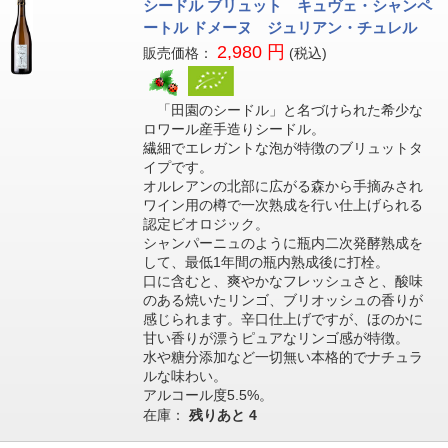
シードル ブリュット キュヴェ・シャンペ
ートル ドメーヌ ジュリアン・チュレル
2,980 円
販売価格：
(税込)
「田園のシードル」と名づけられた希少な
ロワール産手造りシードル。
繊細でエレガントな泡が特徴のブリュットタ
イプです。
オルレアンの北部に広がる森から手摘みされ
ワイン用の樽で一次熟成を行い仕上げられる
認定ビオロジック。
シャンパーニュのように瓶内二次発酵熟成を
して、最低1年間の瓶内熟成後に打栓。
口に含むと、爽やかなフレッシュさと、酸味
のある焼いたリンゴ、ブリオッシュの香りが
感じられます。辛口仕上げですが、ほのかに
甘い香りが漂うピュアなリンゴ感が特徴。
水や糖分添加など一切無い本格的でナチュラ
ルな味わい。
アルコール度5.5%。
在庫：
残りあと
4