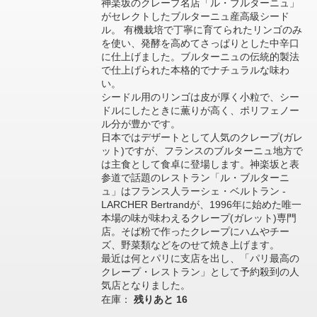
神楽坂のクレープ名店「ル・ブルターニュ」
がセレクトしたブルターニュ産高級シード
ル。 有機栽培で丁寧に育てられたリンゴのみ
を使い、発酵を高めてさっぱりとした中辛口
に仕上げました。ブルターニュの伝統的製法
で仕上げられた本格的でナチュラルな味わ
い。
シードル用のリンゴは皮が厚く小粒で、シー
ドルにしたときに薫りが高く、ポリフェノー
ル分が豊かです。
日本ではデザートとして人気のクレープ(ガレ
ット)ですが、フランスのブルターニュ地方で
は主食として食卓に登場します。神楽坂と表
参道で話題のレストラン「ル・ブルターニ
ュ」はフランス人ラーシェ・ベルトラン -
LARCHER Bertrandが、1996年に始めた唯一
本場の味が味わえるクレープ(ガレット)専門
店。そば粉で作ったクレープにハムやチー
ズ、野菜類などをのせて焼き上げます。
最近は何とパリに支店を出し、「パリ最高の
クレープ・レストラン」として予約殺到の人
気店となりました。
在庫：
残りあと
16