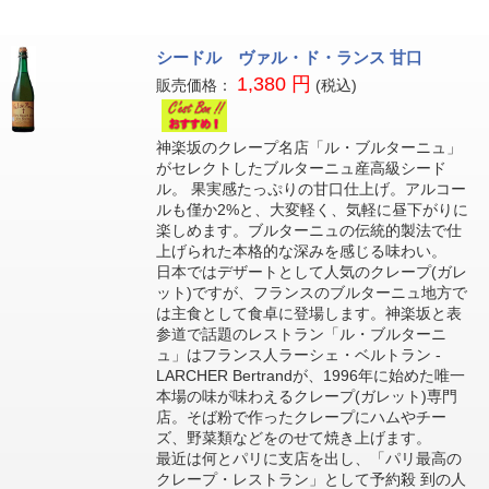
シードル ヴァル・ド・ランス 甘口
1,380 円
販売価格：
(税込)
神楽坂のクレープ名店「ル・ブルターニュ」
がセレクトしたブルターニュ産高級シード
ル。 果実感たっぷりの甘口仕上げ。アルコー
ルも僅か2%と、大変軽く、気軽に昼下がりに
楽しめます。ブルターニュの伝統的製法で仕
上げられた本格的な深みを感じる味わい。
日本ではデザートとして人気のクレープ(ガレ
ット)ですが、フランスのブルターニュ地方で
は主食として食卓に登場します。神楽坂と表
参道で話題のレストラン「ル・ブルターニ
ュ」はフランス人ラーシェ・ベルトラン -
LARCHER Bertrandが、1996年に始めた唯一
本場の味が味わえるクレープ(ガレット)専門
店。そば粉で作ったクレープにハムやチー
ズ、野菜類などをのせて焼き上げます。
最近は何とパリに支店を出し、「パリ最高の
クレープ・レストラン」として予約殺 到の人