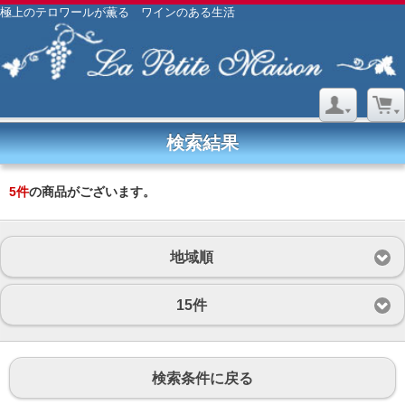
極上のテロワールが薫る ワインのある生活
検索結果
5
件
の商品がございます。
地域順
15件
検索条件に戻る