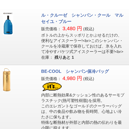
ル・クルーゼ シャンパン・クール マル
セイユ・ブルー
3,480 円
販売価格：
(税込)
ボトルの上からスッポリとかぶせるだけの、
便利なアイスクーラー!<br>このシャンパン・
クールを冷蔵庫で保存しておけば、氷を入れ
て冷やすバケツ式アイスクーラーは不要!<br>
在庫：
残りあと
1
BE-COOL シャンパン保冷バッグ
4,980 円
販売価格：
(税込)
内部に断熱効果&クッション性のあるサーモプ
ラスチック(熱可塑性樹脂)を採用。
このエレガントなゴールドのクーラーバッグ
は、中の食品や飲み物を長時間、心地よい冷
たさに保ちます。
特殊な断熱材が外部と内部の熱の伝わりを最
小限に抑えます。