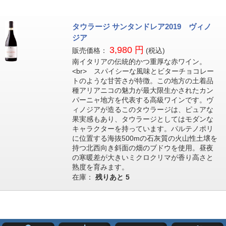
タウラージ サンタンドレア2019 ヴィノ
ジア
3,980 円
販売価格：
(税込)
南イタリアの伝統的かつ重厚な赤ワイン。
<br> スパイシーな風味とビターチョコレー
トのような甘苦さが特徴。この地方の土着品
種アリアニコの魅力が最大限生かされたカン
パーニャ地方を代表する高級ワインです。ヴ
ィノジアが造るこのタウラージは、ピュアな
果実感もあり、タウラージとしてはモダンな
キャラクターを持っています。パルテノポリ
に位置する海抜500mの石灰質の火山性土壌を
持つ北西向き斜面の畑のブドウを使用。昼夜
の寒暖差が大きいミクロクリマが香り高さと
熟度を育みます。
在庫：
残りあと
5