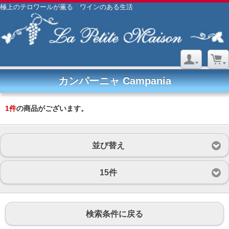
極上のテロワールが薫る ワインのある生活
カンパーニャ Campania
1
件
の商品がございます。
並び替え
15件
検索条件に戻る