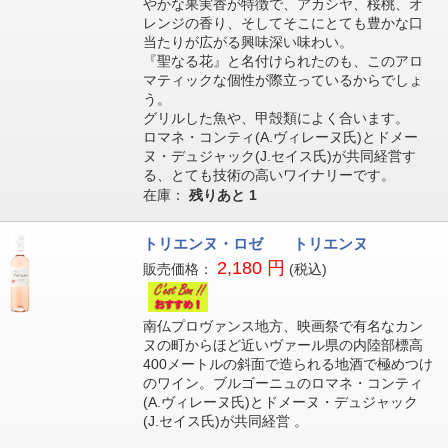
やかな果実香が特徴で、アカシヤ、桜桃、オ
レンジの香り、そしてそこにとても豊かな口
当たりが広がる興味深い味わい。
『聖なる花』と名付けられたのも、このアロ
マティックな個性が際立っているからでしょ
う。
グリルした魚や、甲殻類によく合います。
ロマネ・コンティ(A.ヴィレーヌ氏)とドメー
ヌ・デュジャック(J.セイス氏)が共同経営す
る、とても技術の高いワイナリーです。
在庫：
残りあと
1
トリエンヌ・ロゼ トリエンヌ
2,180 円
販売価格：
(税込)
南仏プロヴァンス地方、映画祭で有名なカン
ヌの町からほど近いヴァール県の内陸部標高
400メートルの斜面で造られる地酒で極めつけ
のワイン。ブルゴーニュのロマネ・コンティ
(A.ヴィレーヌ氏)とドメーヌ・デュジャック
(J.セイス氏)が共同経営 。