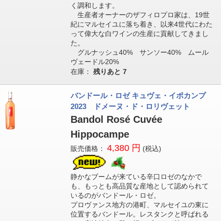
く調和します。
生産者オーナーのザフィロプロ家は、19世
紀にマルセイユに落ち着き、以来4世代にわた
って偉大な白ワインの生産に貢献してきまし
た。
グルナッシュ40% サンソー40% ムール
ヴェードル20%
在庫：
残りあと
7
バンドール・ロゼ キュヴェ・イポカンプ
2023 ドメーヌ・ド・ロリヴェット
Bandol Rosé Cuvée
Hippocampe
4,380 円
販売価格：
(税込)
静かなブームが来ている辛口ロゼのなかで
も、もっとも高品質な産地として認められて
いるのがバンドール・ロゼ。
プロヴァンス地方の港町、マルセイユの東に
位置するバンドール。レスタンクと呼ばれる