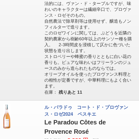
法的には、ヴァン・ド・ターブルですが、味
わいのキャラクターは繊細辛口で、プロヴァ
ンス・ロゼそのもの。
自然農法で除草剤等は使用せず、醸造もノン
フィルターで造ります。
このロゼワインに関しては、ぶどうを近隣の
契約農家から樹齢60年以上のサンソー種を購
入。 2-3時間皮を浸積して仄かに色づいた
状態を造り出します。
ストロベリーや蜂蜜の香りとともに白い花の
香りも。ピュアな味わいはフリーランのジュ
ースのみから造られたものならでは。
オリーブオイルを使ったプロヴァンス料理と
の相性が定番ですが、中華料理にもよく合い
ます。
在庫：
残りあと
11
ル・パラドゥ コート・ド・プロヴァン
ス・ロゼ2024 ペスキエ
Le Paradou Côtes de
Provence Rosé