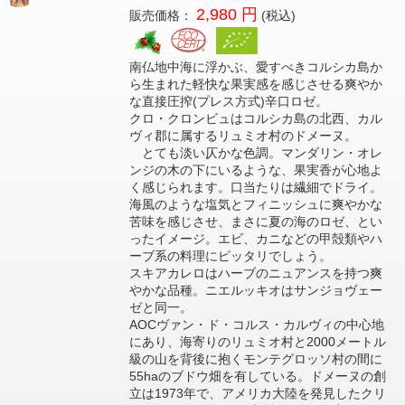
2,980 円
販売価格：
(税込)
南仏地中海に浮かぶ、愛すべきコルシカ島か
ら生まれた軽快な果実感を感じさせる爽やか
な直接圧搾(プレス方式)辛口ロゼ。
クロ・クロンビュはコルシカ島の北西、カル
ヴィ郡に属するリュミオ村のドメーヌ。
とても淡い仄かな色調。マンダリン・オレ
ンジの木の下にいるような、果実香が心地よ
く感じられます。口当たりは繊細でドライ。
海風のような塩気とフィニッシュに爽やかな
苦味を感じさせ、まさに夏の海のロゼ、とい
ったイメージ。エビ、カニなどの甲殻類やハ
ーブ系の料理にピッタリでしょう。
スキアカレロはハーブのニュアンスを持つ爽
やかな品種。ニエルッキオはサンジョヴェー
ゼと同一。
AOCヴァン・ド・コルス・カルヴィの中心地
にあり、海寄りのリュミオ村と2000メートル
級の山を背後に抱くモンテグロッソ村の間に
55haのブドウ畑を有している。ドメーヌの創
立は1973年で、アメリカ大陸を発見したクリ