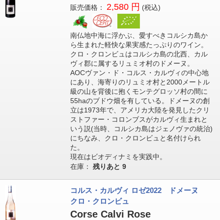
2,580 円
販売価格：
(税込)
南仏地中海に浮かぶ、愛すべきコルシカ島か
ら生まれた軽快な果実感たっぷりのワイン。
クロ・クロンビュはコルシカ島の北西、カル
ヴィ郡に属するリュミオ村のドメーヌ。
AOCヴァン・ド・コルス・カルヴィの中心地
にあり、海寄りのリュミオ村と2000メートル
級の山を背後に抱くモンテグロッソ村の間に
55haのブドウ畑を有している。ドメーヌの創
立は1973年で、アメリカ大陸を発見したクリ
ストファー・コロンブスがカルヴィ生まれと
いう説(当時、コルシカ島はジェノヴァの統治)
にちなみ、クロ・クロンビュと名付けられ
た。
現在はビオディナミを実践中。
在庫：
残りあと
9
コルス・カルヴィ ロゼ2022 ドメーヌ
クロ・クロンビュ
Corse Calvi Rose