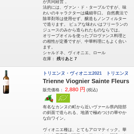
が共同経営 。
法的には、ヴァン・ド・ターブルですが、味
わいのキャラクターは繊細辛口。 自然農法で
除草剤等は使用せず、醸造もノンフィルター
で造ります。 ピュアな味わいはフリーランの
ジュースのみから造られたものならでは。
オリーブオイルを使ったプロヴァンス料理と
の相性が定番ですが、中華料理にもよく合い
ます。
シャルドネ、ヴィオニエ、ロール
在庫：
残りあと
7
トリエンヌ・ヴィオニエ2021 トリエンヌ
Trienne Viognier Sainte Fleurs
2,880 円
販売価格：
(税込)
有名なカンヌの町から近いヴァール県内陸部
の斜面で造られる、地酒で極めつけの華やか
な白ワイン。
ヴィオニエ種は、とてもアロマティック。華