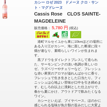
カシー ロゼ 2023 ドメーヌ クロ・サン
ト・マグドレーヌ
Cassis Rose CLOS SAINTE-
MAGDELEINE
5,780 円
販売価格：
(税込)
港町マルセイユから東に10kmほどの場所に
ある入り江がカシー。海に面した断崖に段々
畑が連なり、素晴らしいワインが生まれま
す。
黒ブドウをダイレクトプレスして造られ
た、サーモンピンクの淡い色調が美しいロ
ゼ。ラズベリーやチェリーなど、フレッシュ
な赤い果実のアロマが溢れんばかりに香り、
フレッシュで生き生きとした口当たり。フィ
ニッシュは心地よい苦味が口中を引き締めま
す。むしろ白以上に溌剌とした仕上がりで、
春から夏にかけ、アウトドアで飲みたくなる
ワイン。
カシーといえば、ブイヤベース。ほのかに
感じられる塩味が魚介類の旨みだしに大変よ