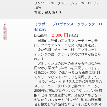
サンソー60%・グルナッシュ30%・ロール
10%
在庫：
残りあと
7
ミラボー プロヴァンス クラシック・ロ
ゼ 2023
2,880 円
販売価格：
(税込)
国際的に評価の高まるフルーティーな辛
口、プロヴァンス・ロゼの代表的秀逸品。
淡い色調、チェリー、桃、アプリコット、
オレンジの皮、フリージアのアロマが感じら
れます。
グルナッシュの比率の高さから辛口ながら
円やかな厚み治る味わいを実現しています。
標高200～300mの畑から冷涼な夜間に収穫し
てクリーンなワインづくりを実現しました。
ミラボーは元イギリス人広告代理店勤務の
スティーヴン・クロンクと妻のジーニーが、
2009年に南仏プロヴァンスで立ち上げた国際
的ロゼ専門の生産家です。資金やコネがない
ゼロからのスタートでしたが、地元の協同組
合と協力して高品質なロゼワイン造りを実現