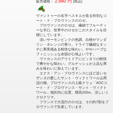
2,980 円
販売価格：
(税込)
ヴァントゥーの名手ペスキエが造る特別なコ
ート・ド・プロヴァンスのロゼ。
プロヴァンスのロゼは、繊細でフルーティ
ーな辛口。世界中のロゼがこのスタイルを目
標にしています。
淡いサーモンピンクの色調、白桃やマンダ
リン・オレンジの香り。ドライで繊細なタッ
チに果実感ある軽快な味わい。ややハーブな
フィニッシュな余韻が心地よいです。
ヴァカンスのアウトドアにピッタリの軽快
で爽やかな味わい。グルナッシュが上品な厚
みを味わいに加えています。
エクス・アン・プロヴァンスにほど近いセ
ザンヌの愛したサント・ヴィクトワール山周
辺の畑。プロヴァンスの上級クリュ「AOCコ
ート・ド・プロヴァンス・サント・ヴィクト
ワール」地区内に位置。標高200m、涼しいミ
クロクリマ。
フランスで大流行のロゼは、その約7割をプ
ロヴァンスで生産しています。