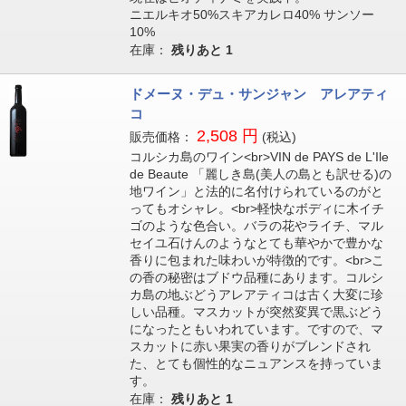
ニエルキオ50%スキアカレロ40% サンソー
10%
在庫：
残りあと
1
ドメーヌ・デュ・サンジャン アレアティ
コ
2,508 円
販売価格：
(税込)
コルシカ島のワイン<br>VIN de PAYS de L'Ile
de Beaute 「麗しき島(美人の島とも訳せる)の
地ワイン」と法的に名付けられているのがと
ってもオシャレ。<br>軽快なボディに木イチ
ゴのような色合い。バラの花やライチ、マル
セイユ石けんのようなとても華やかで豊かな
香りに包まれた味わいが特徴的です。<br>こ
の香の秘密はブドウ品種にあります。コルシ
カ島の地ぶどうアレアティコは古く大変に珍
しい品種。マスカットが突然変異で黒ぶどう
になったともいわれています。ですので、マ
スカットに赤い果実の香りがブレンドされ
た、とても個性的なニュアンスを持っていま
す。
在庫：
残りあと
1