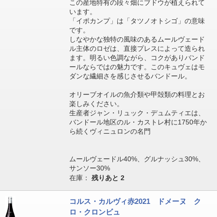
この産地特有の段々畑にブドウが植えられて
います。
「イポカンプ」は「タツノオトシゴ」の意味
です。
しなやかな独特の風味のあるムールヴェード
ル主体のロゼは、直接プレスによって造られ
ます。明るい色調ながら、コクがありバンド
ールならではの魅力です。このキュヴェはモ
ダンな繊細さを感じさせるバンドール。
オリーブオイルの魚介類や甲殻類の料理とお
楽しみください。
生産者ジャン・リュック・デュムティエは、
バンドール地区のル・カストレ村に1750年か
ら続くヴィニュロンの名門
ムールヴェードル40%、グルナッシュ30%、
サンソー30%
在庫：
残りあと
2
コルス・カルヴィ赤2021 ドメーヌ ク
ロ・クロンビュ