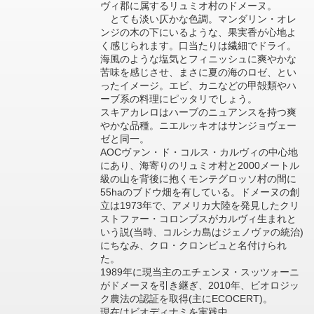
ヴィ郡に属するリュミオ村のドメーヌ。
とても淡い仄かな色調。マンダリン・オレ
ンジの木の下にいるような、果実香が心地よ
く感じられます。口当たりは繊細でドライ。
海風のような塩気とフィニッシュに爽やかな
苦味を感じさせ、まさに夏の海のロゼ、とい
ったイメージ。エビ、カニなどの甲殻類やハ
ーブ系の料理にピッタリでしょう。
スキアカレロはハーブのニュアンスを持つ爽
やかな品種。ニエルッキオはサンジョヴェー
ゼと同一。
AOCヴァン・ド・コルス・カルヴィの中心地
にあり、海寄りのリュミオ村と2000メートル
級の山を背後に抱くモンテグロッソ村の間に
55haのブドウ畑を有している。ドメーヌの創
立は1973年で、アメリカ大陸を発見したクリ
ストファー・コロンブスがカルヴィ生まれと
いう説(当時、コルシカ島はジェノヴァの統治)
にちなみ、クロ・クロンビュと名付けられ
た。
1989年に現当主のエチェンヌ・スッツォーニ
がドメーヌを引き継ぎ、2010年、ビオロジッ
ク農法の認証を取得(主にECOCERT)。
現在はビオディナミを実践中。