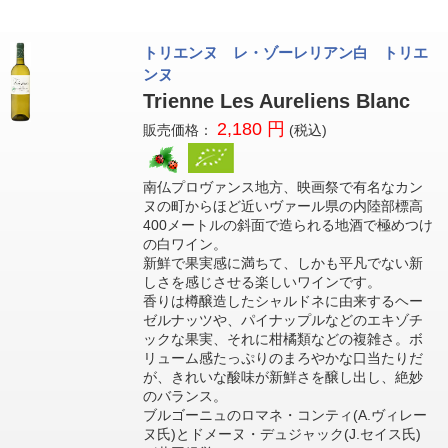
トリエンヌ レ・ゾーレリアン白 トリエ
ンヌ
Trienne Les Aureliens Blanc
2,180 円
販売価格：
(税込)
南仏プロヴァンス地方、映画祭で有名なカン
ヌの町からほど近いヴァール県の内陸部標高
400メートルの斜面で造られる地酒で極めつけ
の白ワイン。
新鮮で果実感に満ちて、しかも平凡でない新
しさを感じさせる楽しいワインです。
香りは樽醸造したシャルドネに由来するヘー
ゼルナッツや、パイナップルなどのエキゾチ
ックな果実、それに柑橘類などの複雑さ。ボ
リューム感たっぷりのまろやかな口当たりだ
が、きれいな酸味が新鮮さを醸し出し、絶妙
のバランス。
ブルゴーニュのロマネ・コンティ(A.ヴィレー
ヌ氏)とドメーヌ・デュジャック(J.セイス氏)