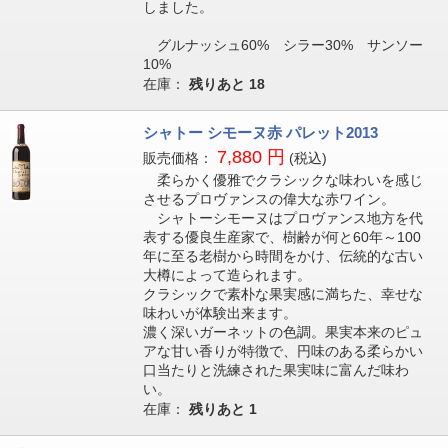
しました。
グルナッシュ60% シラー30% サンソー
10%
在庫：
残りあと
18
シャトー シモーヌ赤 パレット2013
7,880 円
販売価格：
(税込)
柔らかく優雅でクラシックな味わいを感じ
させるプロヴァンスの偉大な赤ワイン。
シャトーシモーヌはプロヴァンス地方を代
表する優良生産家で、樹齢が何と60年～100
年に至る老樹から時間をかけ、伝統的な古い
大樽によって造られます。
クラシックで素朴な果実感に満ちた、幸せな
味わいが体験出来ます。
濃く深いガーネットの色調。果実本来のピュ
アな甘い香りが特徴で、円味のある柔らかい
口当たりと洗練された果実味に富んだ味わ
い。
在庫：
残りあと
1