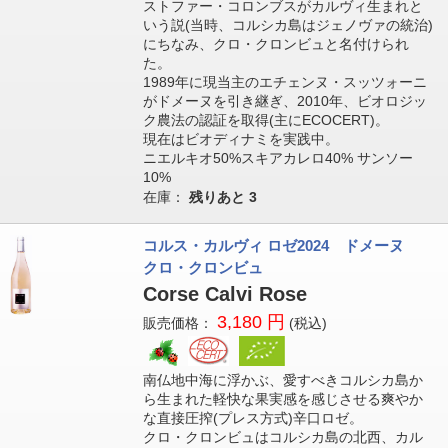
ストファー・コロンブスがカルヴィ生まれと
いう説(当時、コルシカ島はジェノヴァの統治)
にちなみ、クロ・クロンビュと名付けられ
た。
1989年に現当主のエチェンヌ・スッツォーニ
がドメーヌを引き継ぎ、2010年、ビオロジッ
ク農法の認証を取得(主にECOCERT)。
現在はビオディナミを実践中。
ニエルキオ50%スキアカレロ40% サンソー
10%
在庫：
残りあと
3
コルス・カルヴィ ロゼ2024 ドメーヌ
クロ・クロンビュ
Corse Calvi Rose
3,180 円
販売価格：
(税込)
南仏地中海に浮かぶ、愛すべきコルシカ島か
ら生まれた軽快な果実感を感じさせる爽やか
な直接圧搾(プレス方式)辛口ロゼ。
クロ・クロンビュはコルシカ島の北西、カル