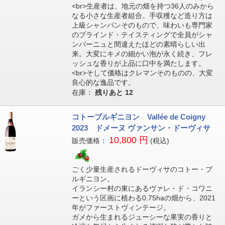
<br>生産者は、地元の畑を持つ36人のみから
なる小さな生産者組合。手収穫など造り方は
上級シャンパンそのもので、味わいも専門家
のブラインド・テイスティングで全員がシャ
ンパーニュと間違えたほどの素晴らしい出
来。大変にキメの細かい泡が永く続き、フレ
ッシュな香りが上品に口中を満たします。
<br>そして価格はクレマンそのものの、大変
良心的な逸品です。
在庫：
残りあと
12
コトーブルギニヨン Vallée de Coigny
2023 ドメーヌ ヴァンサン・ドーヴィサ
10,800 円
販売価格：
(税込)
ごく少量生産されるドーヴィサのコトー・ブ
ルギニヨン。
イランシー村の東にあるヴァレ・ド・コワニ
ーという区画に植わる0.75haの畑から、2021
年がファーストヴィンテージ。
ガメから生まれるジューシーな果実の香りと