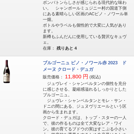
ボンバトンらしさが感じられる現代的な味わ
い。 シャンボールミュジニー村の国道下側
にある素晴らしい区画のACピノ・ノワール単
一畑。
ボトルやラベルも個性的で大変に人気があり
ます。
新樽もふんだんに使用している贅沢なキュヴ
ェ。
在庫：
残りあと
4
ブルゴーニュ ピノ・ノワール赤 2023 ド
メーヌ クロード・デュガ
11,800 円
販売価格：
(税込)
ジュヴレイ・シャンベルタンの個性を充分
に感じさせる、凝縮感溢れるしっかりとした
ブルゴーニュ。
ジュヴレ・シャンベルタンとモレ・サン・
ドニの間にある、ジュヌヴリエールという区
画から生まれます。
クロード・デュガは、トップ・スターの一人
で、彼の作るものは全て大変なレア・ワイ
ン。彼の育てるブドウの実はすこぶる小さい