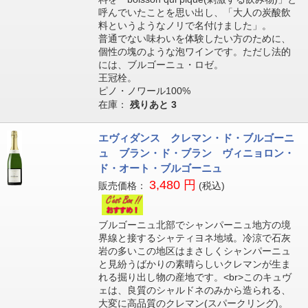
呼んでいたことを思い出し、「大人の炭酸飲
料というようなノリで名付けました」。
普通でない味わいを体験したい方のために、
個性の塊のような泡ワインです。ただし法的
には、ブルゴーニュ・ロゼ。
王冠栓。
ピノ・ノワール100%
在庫：
残りあと
3
エヴィダンス クレマン・ド・ブルゴーニ
ュ ブラン・ド・ブラン ヴィニョロン・
ド・オート・ブルゴーニュ
3,480 円
販売価格：
(税込)
ブルゴーニュ北部でシャンパーニュ地方の境
界線と接するシャティヨネ地域。冷涼で石灰
岩の多いこの地区はまさしくシャンパーニュ
と見紛うばかりの素晴らしいクレマンが生ま
れる掘り出し物の産地です。<br>このキュヴ
ェは、良質のシャルドネのみから造られる、
大変に高品質のクレマン(スパークリング)。