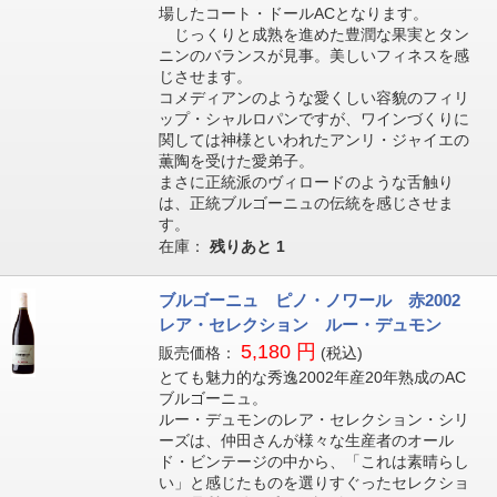
場したコート・ドールACとなります。
じっくりと成熟を進めた豊潤な果実とタン
ニンのバランスが見事。美しいフィネスを感
じさせます。
コメディアンのような愛くしい容貌のフィリ
ップ・シャルロパンですが、ワインづくりに
関しては神様といわれたアンリ・ジャイエの
薫陶を受けた愛弟子。
まさに正統派のヴィロードのような舌触り
は、正統ブルゴーニュの伝統を感じさせま
す。
在庫：
残りあと
1
ブルゴーニュ ピノ・ノワール 赤2002
レア・セレクション ルー・デュモン
5,180 円
販売価格：
(税込)
とても魅力的な秀逸2002年産20年熟成のAC
ブルゴーニュ。
ルー・デュモンのレア・セレクション・シリ
ーズは、仲田さんが様々な生産者のオール
ド・ビンテージの中から、「これは素晴らし
い」と感じたものを選りすぐったセレクショ