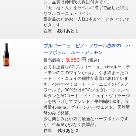
ン。品質は仲田氏の保証付きです。
『天・地・人』をラベルに漢字で記した特別
なブルゴーニュ・ワイン。
限定品のためお一人様3本まで、とさせていた
だきます。
在庫：
残りあと
1
ブルゴーニュ ピノ・ノワール赤2021 ハ
ーフボトル ルー・デュモン
3,580 円
販売価格：
(税込)
とても上質なACブルゴーニュ。<br>ルー・デ
ュモンのこのワインからは、引き締まったコ
ート・ド・ニュイの個性が素直に表れていま
す。<br>すべてコート・ド・ニュイのピノノ
ワールで、30%分はAOCジュヴレ・シャンベ
ルタンとACコート・ド・ニュイ・ヴィラージ
ュを格下げしてブレンド。平均樹齢30年。収
穫量45hl/ha。グリーンハーヴェスト。天然酵
母のみで発酵。
少し楽しみたい方に最適なハーフボトルです
が、生産量が少なく貴重品。
在庫：
残りあと
2