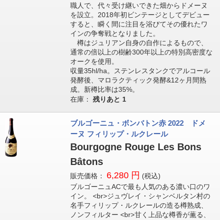
職人で、代々受け継いできた畑からドメーヌ
を設立。2018年初ビンテージとしてデビュー
すると、瞬く間に注目を浴びてその優れたワ
インの争奪戦となりました。
樽はジュリアン自身の自作によるもので、
通常の倍以上の樹齢300年以上の特別高密度な
オークを使用。
収量35hl/ha。ステンレスタンクでアルコール
発酵後、マロラクティック発酵&12ヶ月間熟
成。新樽比率は35%。
在庫：
残りあと
1
ブルゴーニュ・ボンバトン赤 2022 ドメ
ーヌ フィリップ・ルクレール
Bourgogne Rouge Les Bons
Bâtons
6,280 円
販売価格：
(税込)
ブルゴーニュACで最も人気のある濃い口のワ
イン。 <br>ジュヴレイ・シャンベルタン村の
名手フィリップ・ルクレールの造る樽熟成、
ノンフィルター <br>甘く上品な樽香が薫る、