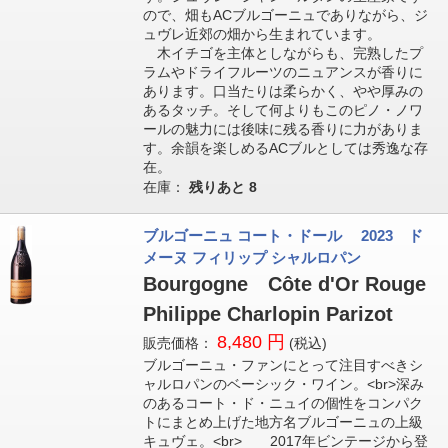
ので、畑もACブルゴーニュでありながら、ジ
ュヴレ近郊の畑から生まれています。
木イチゴを主体としながらも、完熟したプ
ラムやドライフルーツのニュアンスが香りに
あります。口当たりは柔らかく、やや厚みの
あるタッチ。そして何よりもこのピノ・ノワ
ールの魅力には後味に残る香りに力がありま
す。余韻を楽しめるACブルとしては秀逸な存
在。
在庫：
残りあと
8
ブルゴーニュ コート・ドール 2023 ド
メーヌ フィリップ シャルロパン
Bourgogne Côte d'Or Rouge
Philippe Charlopin Parizot
8,480 円
販売価格：
(税込)
ブルゴーニュ・ファンにとって注目すべきシ
ャルロパンのベーシック・ワイン。<br>深み
のあるコート・ド・ニュイの個性をコンパク
トにまとめ上げた地方名ブルゴーニュの上級
キュヴェ。<br> 2017年ビンテージから登