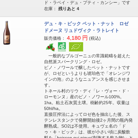
ド・ラベイ・デュ・プティ・カンシー」です
在庫：
残りあと
4
デュ・キ・ピック ペット・ナット ロゼ
ドメーヌ リュドヴィク・ラトレイト
4,180 円
販売価格：
(税込)
一般的なブルゴーニュの常識範疇を超えた
自然派スパークリング・ロゼ。
ピノ・ノワールで醸したペット・ナットです
が、ロゼというよりも琥珀色で「オレンジワ
インの泡」のようなニュアンスを感じさせま
す。
トネール村のリウ・ディ「レ・ヴォー・ド・
ローモンヌ」産のピノ・ノワール100%。
1ha。粘土石灰質土壌。樹齢約25年。収量は
50hl/ha。
直接圧搾法によってロゼ色を抽出した後、ス
テンレスタンクで発酵開始後2ヶ月間の瓶内発
酵熟成。SO2は不使用。キュヴェ名の「ド
ゥ・キ・ピック」は、彼が小さい頃に炭酸飲
料を「boisson qui pique(刺激する飲み物)」と