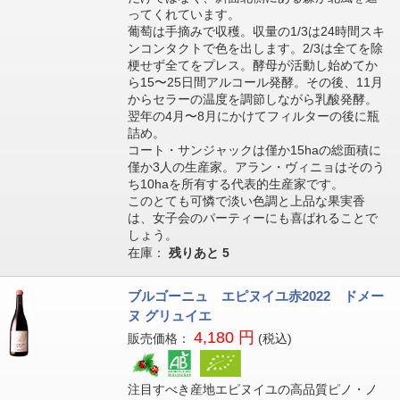
ってくれています。
葡萄は手摘みで収穫。収量の1/3は24時間スキ
ンコンタクトで色を出します。2/3は全てを除
梗せず全てをプレス。酵母が活動し始めてか
ら15〜25日間アルコール発酵。その後、11月
からセラーの温度を調節しながら乳酸発酵。
翌年の4月〜8月にかけてフィルターの後に瓶
詰め。
コート・サンジャックは僅か15haの総面積に
僅か3人の生産家。アラン・ヴィニョはそのう
ち10haを所有する代表的生産家です。
このとても可憐で淡い色調と上品な果実香
は、女子会のパーティーにも喜ばれることで
しょう。
在庫：
残りあと
5
ブルゴーニュ エピヌイユ赤2022 ドメー
ヌ グリュイエ
4,180 円
販売価格：
(税込)
注目すべき産地エピヌイユの高品質ピノ・ノ