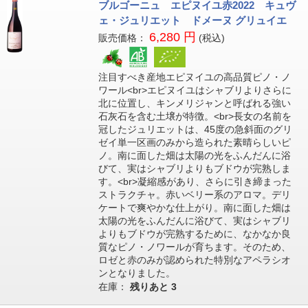
ブルゴーニュ エピヌイユ赤2022 キュヴ
ェ・ジュリエット ドメーヌ グリュイエ
6,280 円
販売価格：
(税込)
注目すべき産地エピヌイユの高品質ピノ・ノ
ワール<br>エピヌイユはシャブリよりさらに
北に位置し、キンメリジャンと呼ばれる強い
石灰石を含む土壌が特徴。<br>長女の名前を
冠したジュリエットは、45度の急斜面のグリ
ゼイ単一区画のみから造られた素晴らしいピ
ノ。南に面した畑は太陽の光をふんだんに浴
びて、実はシャブリよりもブドウが完熟しま
す。<br>凝縮感があり、さらに引き締まった
ストラクチャ。赤いベリー系のアロマ。デリ
ケートで爽やかな仕上がり。南に面した畑は
太陽の光をふんだんに浴びて、実はシャブリ
よりもブドウが完熟するために、なかなか良
質なピノ・ノワールが育ちます。そのため、
ロゼと赤のみが認められた特別なアペラシオ
ンとなりました。
在庫：
残りあと
3