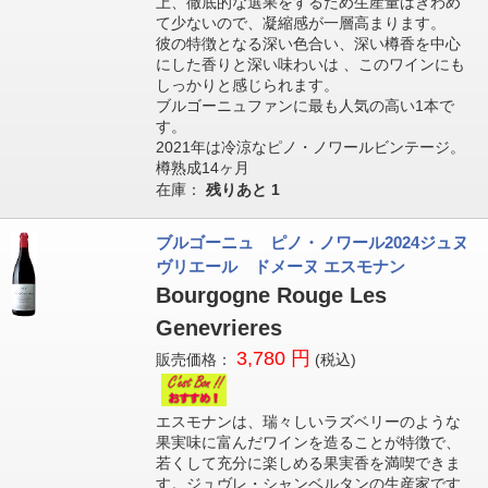
上、徹底的な選果をするため生産量はきわめ
て少ないので、凝縮感が一層高まります。
彼の特徴となる深い色合い、深い樽香を中心
にした香りと深い味わいは 、このワインにも
しっかりと感じられます。
ブルゴーニュファンに最も人気の高い1本で
す。
2021年は冷涼なピノ・ノワールビンテージ。
樽熟成14ヶ月
在庫：
残りあと
1
ブルゴーニュ ピノ・ノワール2024ジュヌ
ヴリエール ドメーヌ エスモナン
Bourgogne Rouge Les
Genevrieres
3,780 円
販売価格：
(税込)
エスモナンは、瑞々しいラズベリーのような
果実味に富んだワインを造ることが特徴で、
若くして充分に楽しめる果実香を満喫できま
す。ジュヴレ・シャンベルタンの生産家です