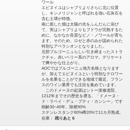
ワール
エピヌイユはシャブリよりさらに北に位置
し、キンメリジャンと呼ばれる強い石灰石を
含む土壌が特徴。
南に面した畑は太陽の光をふんだんに浴び
て、実はシャブリよりもブドウが完熟するた
めに、なかなか良質なピノ・ノワールが育ち
ます。そのため、ロゼと赤のみが認められた
特別なアペラシオンとなりました。
北部ブルゴーニュらしい引き締まったストラ
クチャ。赤いベリー系のアロマ。デリケート
で爽やかな仕上がり。
AOCではブルゴーニュ地方名格となります
が、加えてエピヌイユという特別なテロワー
ルを名乗ることができる地域で最近、フラン
スのワイン業界でも注目を集めています。
このドメーヌの起源はシトー派修道院、
1212年までその歴史を遡る、「ドメーヌ・
ド・ラベイ・デュ・プティ・カンシー」です
樹齢30~40年、除梗90%
ステンレスタンク80%樽20%で11カ月熟成。
在庫：
残りあと
6