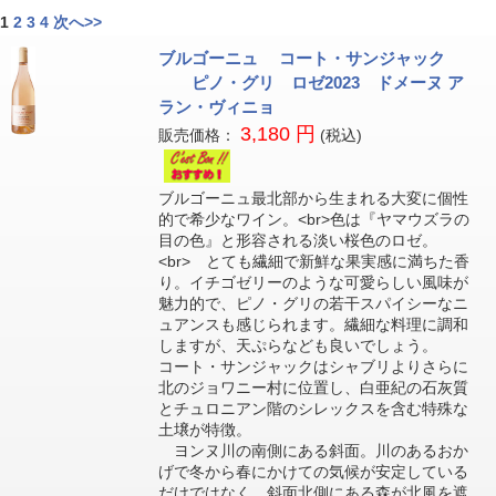
1
2
3
4
次へ>>
ブルゴーニュ コート・サンジャック
ピノ・グリ ロゼ2023 ドメーヌ ア
ラン・ヴィニョ
3,180 円
販売価格：
(税込)
ブルゴーニュ最北部から生まれる大変に個性
的で希少なワイン。<br>色は『ヤマウズラの
目の色』と形容される淡い桜色のロゼ。
<br> とても繊細で新鮮な果実感に満ちた香
り。イチゴゼリーのような可愛らしい風味が
魅力的で、ピノ・グリの若干スパイシーなニ
ュアンスも感じられます。繊細な料理に調和
しますが、天ぷらなども良いでしょう。
コート・サンジャックはシャブリよりさらに
北のジョワニー村に位置し、白亜紀の石灰質
とチュロニアン階のシレックスを含む特殊な
土壌が特徴。
ヨンヌ川の南側にある斜面。川のあるおか
げで冬から春にかけての気候が安定している
だけではなく、斜面北側にある森が北風を遮