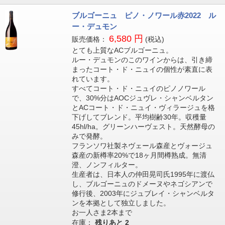
ブルゴーニュ ピノ・ノワール赤2022 ル
ー・デュモン
6,580 円
販売価格：
(税込)
とても上質なACブルゴーニュ。
ルー・デュモンのこのワインからは、引き締
まったコート・ド・ニュイの個性が素直に表
れています。
すべてコート・ド・ニュイのピノノワール
で、30%分はAOCジュヴレ・シャンベルタン
とACコート・ド・ニュイ・ヴィラージュを格
下げしてブレンド。平均樹齢30年。収穫量
45hl/ha。グリーンハーヴェスト。天然酵母の
みで発酵。
フランソワ社製ネヴェール森産とヴォージュ
森産の新樽率20%で18ヶ月間樽熟成。無清
澄、ノンフィルター。
生産者は、日本人の仲田晃司氏1995年に渡仏
し、ブルゴーニュのドメーヌやネゴシアンで
修行後、2003年にジュブレイ・シャンベルタ
ンを本拠として独立しました。
お一人さま2本まで
在庫：
残りあと
2