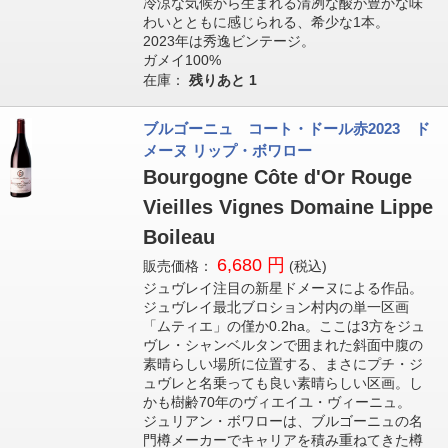
冷涼な気候から生まれる清冽な酸が豊かな味
わいとともに感じられる、希少な1本。
2023年は秀逸ビンテージ。
ガメイ100%
在庫：
残りあと
1
ブルゴーニュ コート・ドール赤2023 ド
メーヌ リップ・ボワロー
Bourgogne Côte d'Or Rouge
Vieilles Vignes Domaine Lippe
Boileau
6,680 円
販売価格：
(税込)
ジュヴレイ注目の新星ドメーヌによる作品。
ジュヴレイ最北ブロション村内の単一区画
「ムティエ」の僅か0.2ha。ここは3方をジュ
ヴレ・シャンベルタンで囲まれた斜面中腹の
素晴らしい場所に位置する、まさにプチ・ジ
ュヴレと名乗っても良い素晴らしい区画。し
かも樹齢70年のヴィエイユ・ヴィーニュ。
ジュリアン・ボワローは、ブルゴーニュの名
門樽メーカーでキャリアを積み重ねてきた樽