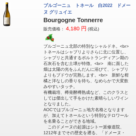
ブルゴーニュ トネール 白2022 ドメー
ヌ グリュイエ
Bourgogne Tonnerre
4,180 円
販売価格：
(税込)
ブルゴーニュ北部の特別なシャルドネ。<br>
トネールはシャブリよりさらに北に位置し、
シャブリと共通するポルトランディアン期の
石灰石を含む土壌が特徴。<br> 南に面した
畑は太陽の光をふんだんに浴びて、シャブリ
よりもブドウが完熟します。<br> 新鮮な柑
橘と洋なしの香りを待ち、なめらかで大変飲
みやすいタッチ。
有機栽培、樽発酵樽熟成など、このクラスと
しては傑出して手をかけた素晴らしいワイン
となりました。
AOCではブルゴーニュ地方名格となります
が、加えてトネールという特別なテロワール
を名乗ることができる地域。
このドメーヌの起源はシトー派修道院、
1212年までその歴史を遡る、「ドメーヌ・