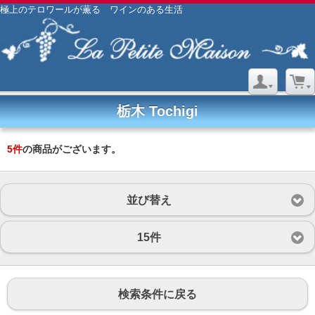
極上のテロワールが薫る ワインのある生活
栃木 Tochigi
5
件
の商品がございます。
並び替え
15件
検索条件に戻る