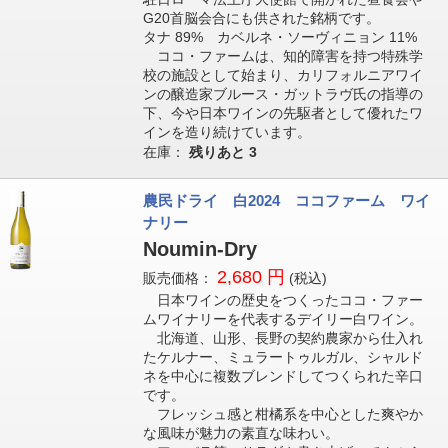
G20首脳会合にも供された銘柄です。
タナ 89% カベルネ・ソーヴィニョン 11%
ココ・ファームは、知的障害を持つ特殊学
校の施設として始まり、カリフォルニアワイ
ンの醸造家ブルース・ガットラヴ氏の指導の
下、今や日本ワインの先駆者として優れたワ
インを造り続けています。
在庫：
残りあと
3
農民ドライ 白2024 ココファーム ワイ
ナリー
Noumin-Dry
2,680 円
販売価格：
(税込)
日本ワインの歴史をつくったココ・ファー
ムワイナリーを代表するデイリー白ワイン。
北海道、山形、長野の契約農家から仕入れ
たケルナー、ミュラートゥルガル、シャルド
ネを中心に複数ブレンドしてつくられた辛口
です。
フレッシュ感と柑橘系を中心とした爽やか
な風味が魅力の素直な味わい。