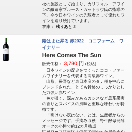
校の施設として始まり、カリフォルニアワイ
ンの醸造家ブルース・ガットラヴ氏の指導の
下、今や日本ワインの先駆者として優れたワ
インを造り続けています。
在庫：
残りあと
2
陽はまた昇る 赤2022 ココファーム ワ
イナリー
Here Comes The Sun
3,780 円
販売価格：
(税込)
日本ワインの歴史をつくったココ・ファー
ムワイナリーを代表する高級赤ワイン。
山形、長野など東日本産のタナ種を中心に
ブレンドされた、とても骨格のしっかりとし
た力強い赤ワイン。
色が濃く、深みがあるカシスなど黒系果実
の香りとスパイスの風味と重厚な味わいが特
徴です。
「明けない夜はない」とは、生産者からの
メッセージです。手摘み収穫、野生酵母発酵
オークの小樽で約12カ月熟成
駐日ローマ法王庁大使館で開かれた昼食会や