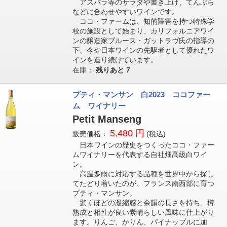
アスパラ等のサラダや書き上げ、てんぷら
などに合わせやすいワインです。
ココ・ファームは、知的障害を持つ特殊学
校の施設として始まり、カリフォルニアワイ
ンの醸造家ブルース・ガットラヴ氏の指導の
下、今や日本ワインの先駆者として優れたワ
インを造り続けています。
在庫：
残りあと
7
プティ・マンサン 白2023 ココファー
ム ワイナリー
Petit Manseng
5,480 円
販売価格：
(税込)
日本ワインの歴史をつくったココ・ファー
ムワイナリーを代表する自社畑高級白ワイ
ン。
高温多雨に対応する品種を世界中から探し
てたどり着いたのが、フランス南西部に育つ
プティ・マンサン。
驚くほどの凝縮感と余韻の長さを持ち、樽
熟成と相性が良い素晴らしい風味に仕上がり
ます。りんご、かりん、パイナップルに加