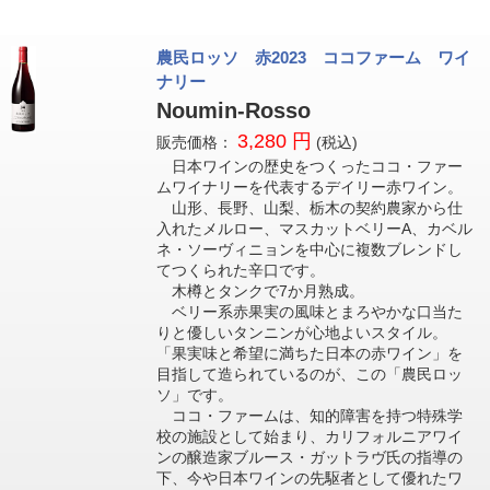
農民ロッソ 赤2023 ココファーム ワイ
ナリー
Noumin-Rosso
3,280 円
販売価格：
(税込)
日本ワインの歴史をつくったココ・ファー
ムワイナリーを代表するデイリー赤ワイン。
山形、長野、山梨、栃木の契約農家から仕
入れたメルロー、マスカットベリーA、カベル
ネ・ソーヴィニョンを中心に複数ブレンドし
てつくられた辛口です。
木樽とタンクで7か月熟成。
ベリー系赤果実の風味とまろやかな口当た
りと優しいタンニンが心地よいスタイル。
「果実味と希望に満ちた日本の赤ワイン」を
目指して造られているのが、この「農民ロッ
ソ」です。
ココ・ファームは、知的障害を持つ特殊学
校の施設として始まり、カリフォルニアワイ
ンの醸造家ブルース・ガットラヴ氏の指導の
下、今や日本ワインの先駆者として優れたワ