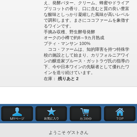
え、発酵バター、クリーム、蜂蜜やドライア
プリコットの香り、口に含むと質の良い豊富
な酸味としっかり凝縮した風味が高いレベル
で調和します。まさにココファームを象徴す
るワインです。
手摘み収穫、野生酵母発酵
オークの小樽で約8～9カ月熟成
プティ・マンサン 100%
ココ・ファームは、知的障害を持つ特殊学
校の施設として始まり、カリフォルニアワイ
ンの醸造家ブルース・ガットラヴ氏の指導の
下、今や日本ワインの先駆者として優れたワ
インを造り続けています。
在庫：
残りあと
2
ようこそ ゲストさん