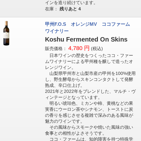
インを造り続けています。
在庫：
残りあと
4
甲州F.O.S オレンジMV ココファーム
ワイナリー
Koshu Fermented On Skins
4,780 円
販売価格：
(税込)
日本ワインの歴史をつくったココ・ファー
ムワイナリーによる甲州種を醸しで造ったオ
レンジワイン。
山梨県甲州市と山梨市産の甲州を100%使用
し、野生酵母からスキンコンタクトして発酵
熟成、辛口仕上げ。
2021年と2022年をブレンドした、マルチ・ヴ
ィンテージとなっています。
明るい琥珀色、ミカンや柿、黄桃などの果
実香にウーロン茶やシナモン、トーストに炭
の香りを感じさせる複雑で深みのある風味が
魅力のワインです。
その風味からスモークや焼いた風味の強い
食事との相性がよさそうです。
ココ・ファームは、知的障害を持つ特殊学