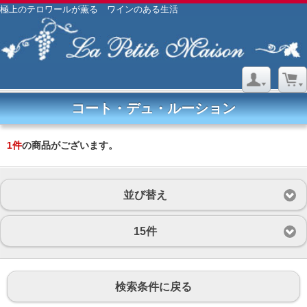
極上のテロワールが薫る ワインのある生活
コート・デュ・ルーション
1
件
の商品がございます。
並び替え
15件
検索条件に戻る