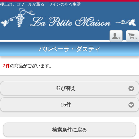
極上のテロワールが薫る ワインのある生活
バルベーラ・ダスティ
2
件
の商品がございます。
並び替え
15件
検索条件に戻る