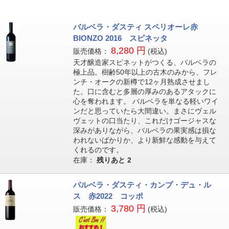
バルベラ・ダスティ スペリオーレ赤
BIONZO 2016 スピネッタ
8,280 円
販売価格：
(税込)
天才醸造家スピネットがつくる、バルベラの
極上品。樹齢50年以上の古木のみから、フレ
ンチ・オークの新樽で12ヶ月熟成させまし
た。口に含むと多層の厚みのあるアタックに
心を奪われます。 バルベラを単なる軽いワイ
ンだと思っていたら大間違い。まさにヴェル
ヴェットの口当たり、これだけゴージャスな
深みがありながら、バルベラの果実感は損な
われないばかりか、より新鮮な感動を与えて
くれるのです。
在庫：
残りあと
2
バルベラ・ダスティ・カンプ・デュ・ル
ス 赤2022 コッポ
3,780 円
販売価格：
(税込)