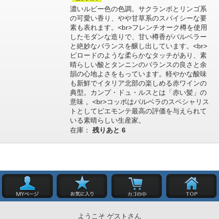
濃いルビー色の色調。サクランボとリンゴ系
の可愛い香り、やや甘草系のスパイシーな要
素も表れます。<br>フレンチオーク樽を使用
したモダンな造りで、甘い樽香がバルベラー
と絶妙なバランスを醸し出しています。<br>
ビロードのような柔らかなタッチがあり、素
晴らしい酸とタンニンのバランスの良さと余
韻の心地よさをもっています。軽やかな酸味
も新鮮でイタリア北部の楽しめる赤ワインの
典型。カンプ・ドュ・ルスとは「赤い髪」の
意味 。<br>コッポはバルベラのスペシャリス
トとしてピエモンテ最高の評価を与えられて
いる素晴らしい生産家。
在庫：
残りあと
6
ようこそ ゲストさん