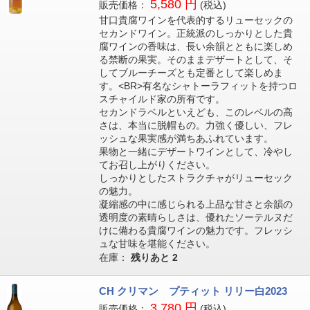
5,580 円
販売価格：
(税込)
甘口貴腐ワインを代表的するリューセックの
セカンドワイン。正統派のしっかりとした貴
腐ワインの香味は、長い余韻とともに楽しめ
る禁断の果実。そのままデザートとして、そ
してブルーチーズとも定番として楽しめま
す。<BR>有名なシャトーラフィットを持つロ
スチャイルド家の所有です。
セカンドラベルといえども、このレベルの高
さは、本当に脱帽もの。力強く優しい、フレ
ッシュな果実感が満ちあふれています。
果物と一緒にデザートワインとして、冷やし
てお召し上がりください。
しっかりとしたストラクチャがリューセック
の魅力。
凝縮感の中に感じられる上品な甘さと余韻の
透明度の素晴らしさは、優れたソーテルヌだ
けに備わる貴腐ワインの魅力です。フレッシ
ュな甘味を堪能ください。
在庫：
残りあと
2
CH クリマン プティット リリー白2023
3,780 円
販売価格：
(税込)