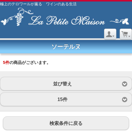
極上のテロワールが薫る ワインのある生活
ソーテルヌ
5
件
の商品がございます。
並び替え
15件
検索条件に戻る