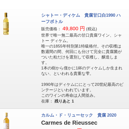
シャトー・ディケム 貴腐甘口白1990 ハ
ーフボトル
49,800 円
販売価格：
(税込)
世界で唯一無二最高の甘口貴腐ワイン、シャ
トー ディケム。
唯一の1855年特別第1特級格付。その収穫は
数週間の間、何回にも分けて完全に貴腐菌が
ついた粒だけを選別して収穫し、醸造しま
す。
1本の樹から僅かに1杯のディケムしか生まれ
ない、といわれる貴重な雫。
1990年はディケムににとって20世紀最高のビ
ンテージといわれています。
このワインの寿命は人間並み。
在庫：
残りあと
1
カルム・ド・リューセック 貴腐 2020
Carmes de Rieussec