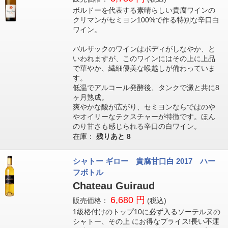
ボルドーを代表する素晴らしい貴腐ワインの
クリマンがセミヨン100%で作る特別な辛口白
ワイン。
バルザックのワインはボディがしなやか、と
いわれますが、このワインにはその上に上品
で華やか、繊細優美な喉越しが備わっていま
す。
低温でアルコール発酵後、タンクで澱と共に8
ヶ月熟成。
爽やかな酸が広がり、セミヨンならではのや
やオイリーなテクスチャーが特徴です。ほん
のり甘さも感じられる辛口の白ワイン。
在庫：
残りあと
8
シャトー ギロー 貴腐甘口白 2017 ハー
フボトル
Chateau Guiraud
6,680 円
販売価格：
(税込)
1級格付けのトップ10に必ず入るソーテルヌの
シャトー、その上 にお得なプライス!長い不運