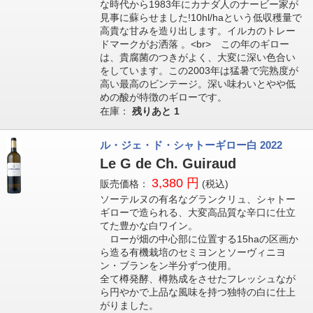
な時代から1983年にカナダ人のナービー家が
見事に蘇らせました!10hl/haという低収穫量で
高貴な甘みを造り出します。イルカのトレー
ドマークがお洒落 。<br> この年のギロー
は、貴腐菌のつきがよく、大変に深い色合い
をしています。この2003年は猛暑で完熟度が
高い最高のビンテージ。深い味わいとやや低
めの酸が特徴のギローです。
在庫：
残りあと
1
ル・ジェ・ド・シャトーギロー白 2022
Le G de Ch. Guiraud
3,380 円
販売価格：
(税込)
ソーテルヌの有名なグランクリュ、シャトー
ギローで造られる、大変高品質な辛口に仕立
てた豊かな白ワイン。
ローが畑の中心部に位置する15haの区画か
ら造る有機栽培のセミヨンとソーヴィニヨ
ン・ブランをン半分ずつ使用。
全て樽発酵、樽熟成をさせたフレッシュなが
ら円やかで上品な風味を持つ独特の白に仕上
がりました。