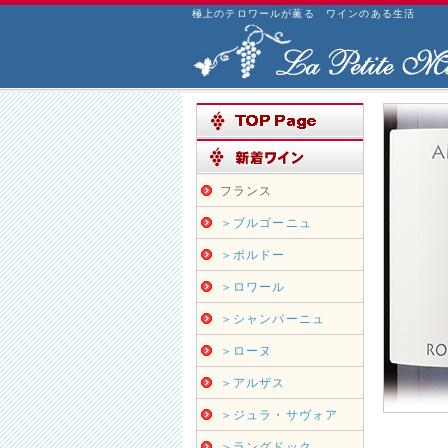
極上のテロワールが薫る ワインのある生活
フランス
＞ブルゴーニュ
＞ボルドー
＞ロワール
＞シャンパーニュ
＞ローヌ
＞アルザス
＞ジュラ・サヴォア
＞ラングドック