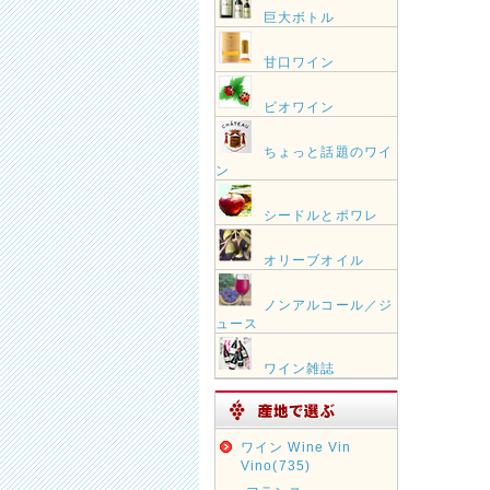
巨大ボトル
甘口ワイン
ビオワイン
ちょっと話題のワイ
ン
シードルとポワレ
オリーブオイル
ノンアルコール／ジ
ュース
ワイン雑誌
ワイン Wine Vin
Vino(735)