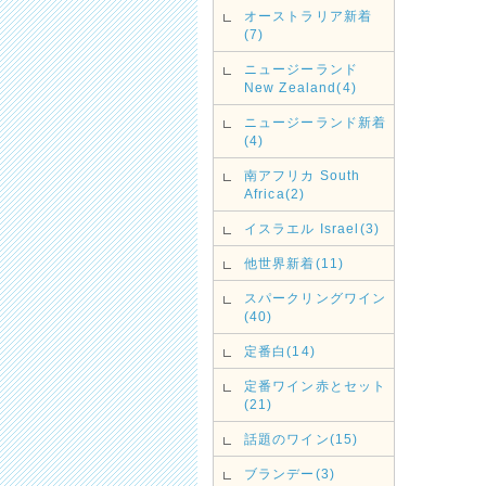
オーストラリア新着
(7)
ニュージーランド
New Zealand(4)
ニュージーランド新着
(4)
南アフリカ South
Africa(2)
イスラエル Israel(3)
他世界新着(11)
スパークリングワイン
(40)
定番白(14)
定番ワイン赤とセット
(21)
話題のワイン(15)
ブランデー(3)