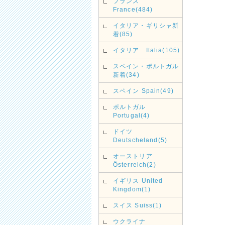
フランス
France(484)
イタリア・ギリシャ新
着(85)
イタリア Italia(105)
スペイン・ポルトガル
新着(34)
スペイン Spain(49)
ポルトガル
Portugal(4)
ドイツ
Deutscheland(5)
オーストリア
Österreich(2)
イギリス United
Kingdom(1)
スイス Suiss(1)
ウクライナ