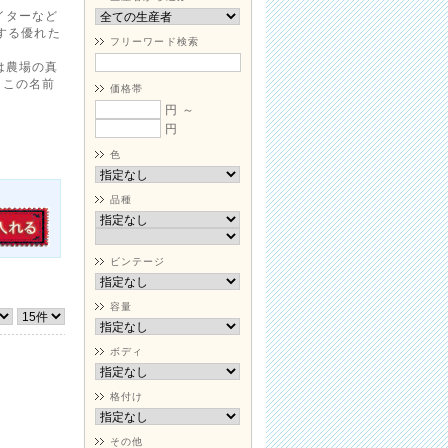
イターなど
する優れた
フリーワード検索
は農場の真
、この名前
価格帯
円 ～
円
色
品種
ビンテージ
容量
ボディ
格付け
その他