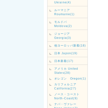
Ukraine(4)
ルーマニア
Roumanie(1)
モルドバ
Moldova(2)
ジョージア
Georgia(3)
他ヨーロッパ新着(18)
日本 Japon(19)
日本新着(17)
アメリカ United
States(28)
オレゴン Oregon(1)
カリフォルニア
California(27)
ノース・コースト
North-Coast(9)
ナパ・ヴァレー