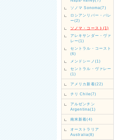
Napa-Valley(7)
ソノマ Sonoma(7)
ロシアンリバー・バレ
ー(2)
ソノマ・コースト(1)
アレキサンダー・ヴァ
レー(1)
セントラル・コースト
(6)
メンドシーノ(1)
セントラル・ヴァレー
(1)
アメリカ新着(22)
チリ Chile(7)
アルゼンチン
Argentina(1)
南米新着(4)
オーストラリア
Australia(8)