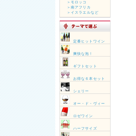
＞モロッコ
＞南アフリカ
＞イスラエルなど
定番ヒットワイン
爽快な泡！
ギフトセット
お得な６本セット
シェリー
オー・ド・ヴィー
ロゼワイン
ハーフサイズ