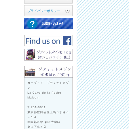
プライバシーポリシー
カーヴ・ド・プティットメゾ
ン
La Cave de la Petite
Maison
〒154-0011
東京都世田谷区上馬３丁目６
－１４
田園都市線 駒沢大学駅
東口下車５分