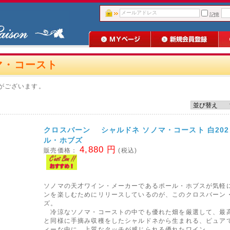
記憶
マ・コースト
がございます。
クロスバーン シャルドネ ソノマ・コースト 白202
ル・ホブズ
4,880 円
販売価格：
(税込)
ソノマの天才ワイン・メーカーであるポール・ホブスが気軽
ンを楽しむためにリリースしているのが、このクロスバーン
ズ。
冷涼なソノマ・コーストの中でも優れた畑を厳選して、最
と同様に手摘み収穫をしたシャルドネから生まれる、ピュア
ィーな中に、上質なタッチが感じられる優れたワイン。