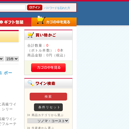
パスワードを忘れた方
合計数量：
0
（ボトル本数）：
0
本
商品金額：
0円（税込）
1 ポー
に高級ワイ
・シリー
商品カテゴリから選ぶ
高級ワイン
でフルーテ
生産者から選ぶ