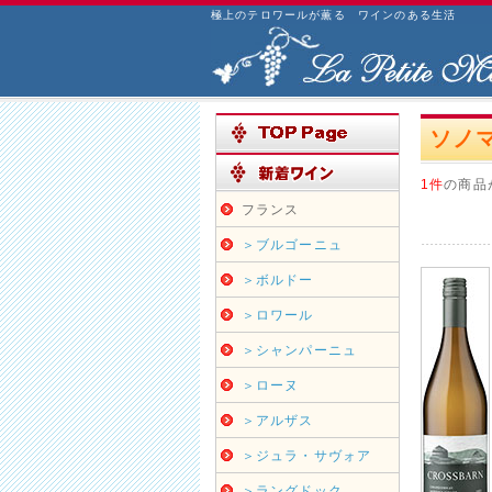
極上のテロワールが薫る ワインのある生活
ソノ
1件
の商品
フランス
＞ブルゴーニュ
＞ボルドー
＞ロワール
＞シャンパーニュ
＞ローヌ
＞アルザス
＞ジュラ・サヴォア
＞ラングドック