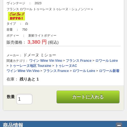
ヴィンテージ ： 2023
フランス
ロワール
トゥーレーヌ
トゥレーヌ・シュノンソー
>
タイプ ： 白
容量 ： 750
ボディー ： 新鮮ライトボディー
3,380 円
販売価格：
(税込)
ドメーヌ ミショー
メーカー：
ワイン Wine Vin Vino
>
フランス France
>
ロワール Loire
関連カテゴリ：
>
トゥーレーヌ地区 Touraine
>
トゥレーヌAC
ワイン Wine Vin Vino
>
フランス France
>
ロワール Loire
>
ロワール新着
在庫：
残りあと
1
数量
カートに入れる
商品情報