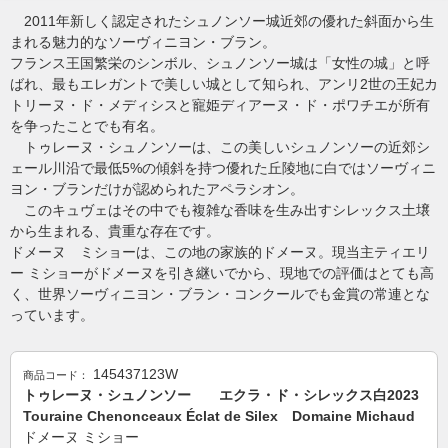
2011年新しく認定されたシュノンソー城近郊の優れた斜面から生
まれる魅力的なソーヴィニヨン・ブラン。
フランス王国繁栄のシンボル、シュノンソー城は「女性の城」と呼
ばれ、最もエレガントで美しい城として知られ、アンリ2世の王妃カ
トリーヌ・ド・メディシスと寵姫ディアーヌ・ド・ポワチエが所有
を争ったことでも有名。
トゥレーヌ・シュノンソーは、この美しいシュノンソーの近郊シ
ェール川沿で最低5%の傾斜を持つ優れた丘陵地に白ではソーヴィニ
ヨン・ブランだけが認められたアペラシオン。
このキュヴェはその中でも複雑な香味を生み出すシレックス土壌
から生まれる、貴重な存在です。
ドメーヌ ミショーは、この地の家族的ドメーヌ。現当主ティエリ
ー ミショーがドメーヌを引き継いでから、現地での評価はとても高
く、世界ソーヴィニヨン・ブラン・コンクールでも金賞の常連とな
っています。
145437123W
商品コード：
トゥレーヌ・シュノンソー エクラ・ド・シレックス白2023
Touraine Chenonceaux Éclat de Silex Domaine Michaud
ドメーヌ ミショー