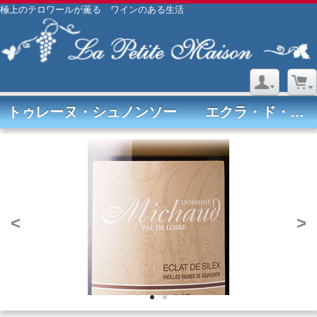
極上のテロワールが薫る ワインのある生活
トゥレーヌ・シュノンソー エクラ・ド・シレックス白2023 ドメーヌ ミショー
<
>