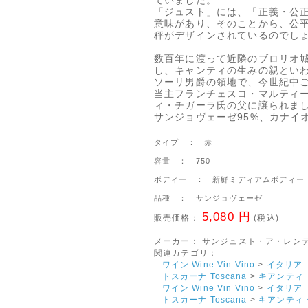
ていました。
「ジュスト」には、「正義・公
意味があり、そのことから、公
秤がデザインされているのでし
数百年に渡って近隣のブロリオ
し、キャンティの生みの親とい
ソーリ男爵の領地で、今世紀中
当主フランチェスコ・マルティ
ィ・チガーラ氏の父に譲られま
サンジョヴェーゼ95%、カナイ
タイプ ： 赤
容量 ： 750
ボディー ： 新鮮ミディアムボディー
品種 ： サンジョヴェーゼ
5,080 円
販売価格：
(税込)
メーカー：
サンジュスト・ア・レン
関連カテゴリ：
ワイン Wine Vin Vino
>
イタリア I
トスカーナ Toscana
>
キアンティ
ワイン Wine Vin Vino
>
イタリア I
トスカーナ Toscana
>
キアンティ