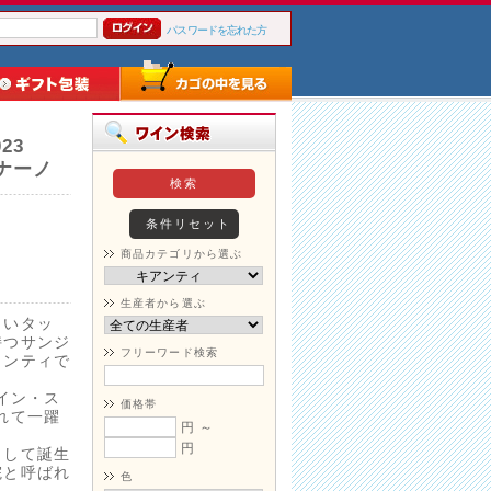
パスワードを忘れた方
23
ナーノ
商品カテゴリから選ぶ
生産者から選ぶ
しいタッ
持つサンジ
フリーワード検索
ャンティで
ワイン・ス
価格帯
れて一躍
円 ～
円
として誕生
院と呼ばれ
色