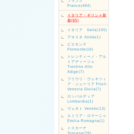
フランス
France(484)
イタリア・ギリシャ新
着(85)
イタリア Italia(105)
アオスタ Aosta(1)
ピエモンテ
Piemonte(16)
トレンティーノ・アル
トアディージェ
Trentino-Alto
Adige(7)
フリウリ・ヴェネツィ
ア・ジューリア Friuli-
Venezia Giulia(7)
ロンバルディア
Lombardia(1)
ヴェネト Veneto(13)
エミリア・ロマーニャ
Emilia Romagna(1)
トスカーナ
Toscana(29)