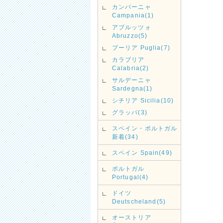
カンパーニャ
Campania(1)
アブルッツォ
Abruzzo(5)
プーリア Puglia(7)
カラブリア
Calabria(2)
サルデーニャ
Sardegna(1)
シチリア Sicilia(10)
グラッパ(3)
スペイン・ポルトガル
新着(34)
スペイン Spain(49)
ポルトガル
Portugal(4)
ドイツ
Deutscheland(5)
オーストリア