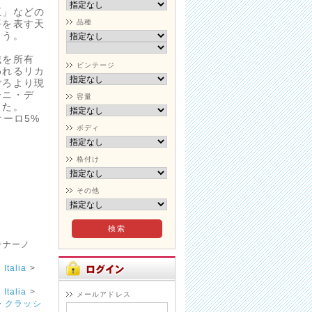
正」などの
平を表す天
品種
ょう。
城を所有
ビンテージ
われるリカ
ごろより現
ーニ・デ
容量
した。
オーロ5%
ボディ
格付け
その他
テナーノ
talia
>
talia
>
メールアドレス
・クラッシ