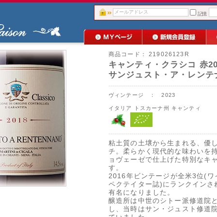
記憶
商品コード：
219026123R
キャンティ・クラシコ 赤20
サンジュスト・ア・レンテ
ヴィンテージ ： 2023
イタリア
トスカーナ州
キャンティ
粘土質の土壌から生まれる、優
チ。柔らかく現代的な味わいを
ョヴェーゼで仕上げた特別なキ
す。
2016年ビンテージが全米3位(
ペクテイター誌)にランクインさ
有名になりました。
醸造所は中世のシトー派修道院
し、当時はサン・ジュスト修道