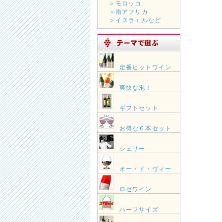
＞モロッコ
＞南アフリカ
＞イスラエルなど
定番ヒットワイン
爽快な泡！
ギフトセット
お得な６本セット
シェリー
オー・ド・ヴィー
ロゼワイン
ハーフサイズ