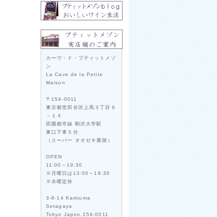
カーヴ・ド・プティットメゾ
ン
La Cave de la Petite
Maison
〒154-0011
東京都世田谷区上馬３丁目６
－１４
田園都市線 駒沢大学駅
東口下車５分
（スーパー オオゼキ裏側）
OPEN
11:00～19:30
※月曜日は13:00～19:30
※水曜定休
3-6-14 Kamiuma
Setagaya
Tokyo Japon,154-0011