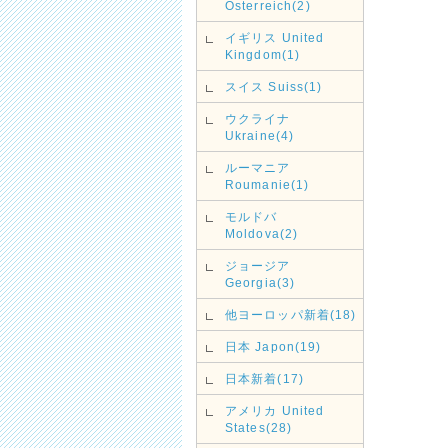
Österreich(2)
イギリス United
Kingdom(1)
スイス Suiss(1)
ウクライナ
Ukraine(4)
ルーマニア
Roumanie(1)
モルドバ
Moldova(2)
ジョージア
Georgia(3)
他ヨーロッパ新着(18)
日本 Japon(19)
日本新着(17)
アメリカ United
States(28)