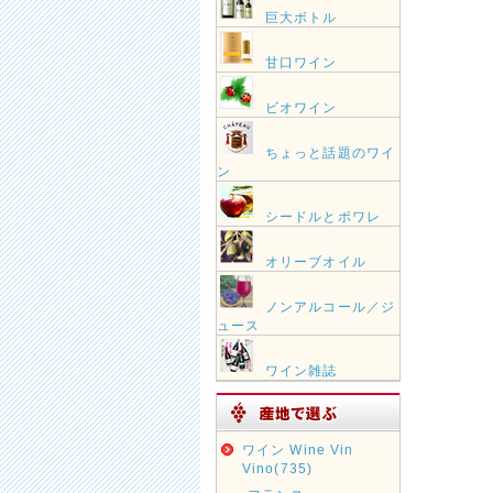
巨大ボトル
甘口ワイン
ビオワイン
ちょっと話題のワイ
ン
シードルとポワレ
オリーブオイル
ノンアルコール／ジ
ュース
ワイン雑誌
ワイン Wine Vin
Vino(735)