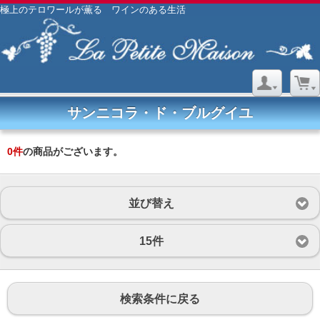
極上のテロワールが薫る ワインのある生活
サンニコラ・ド・ブルグイユ
0
件
の商品がございます。
並び替え
15件
検索条件に戻る