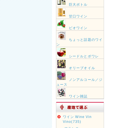
巨大ボトル
甘口ワイン
ビオワイン
ちょっと話題のワイ
ン
シードルとポワレ
オリーブオイル
ノンアルコール／ジ
ュース
ワイン雑誌
ワイン Wine Vin
Vino(735)