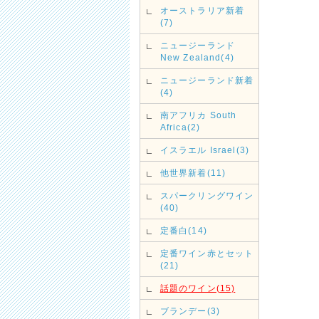
オーストラリア新着
(7)
ニュージーランド
New Zealand(4)
ニュージーランド新着
(4)
南アフリカ South
Africa(2)
イスラエル Israel(3)
他世界新着(11)
スパークリングワイン
(40)
定番白(14)
定番ワイン赤とセット
(21)
話題のワイン(15)
ブランデー(3)