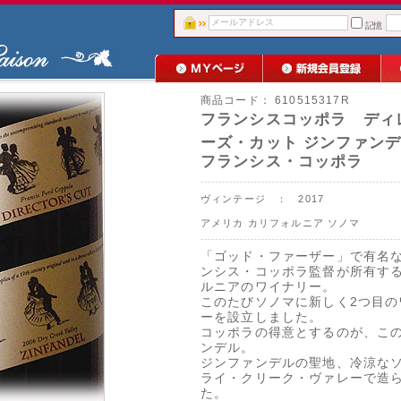
記憶
商品コード：
610515317R
フランシスコッポラ ディ
ーズ・カット ジンファンデル
フランシス・コッポラ
ヴィンテージ ： 2017
アメリカ
カリフォルニア
ソノマ
「ゴッド・ファーザー」で有名
ンシス・コッポラ監督が所有す
ルニアのワイナリー。
このたびソノマに新しく2つ目の
ーを設立しました。
コッポラの得意とするのが、こ
ンデル。
ジンファンデルの聖地、冷涼な
ライ・クリーク・ヴァレーで造
た。