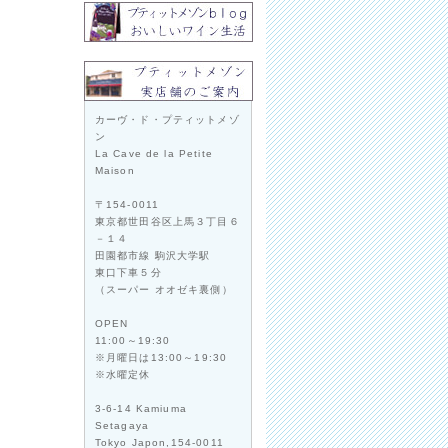
カーヴ・ド・プティットメゾ
ン
La Cave de la Petite
Maison
〒154-0011
東京都世田谷区上馬３丁目６
－１４
田園都市線 駒沢大学駅
東口下車５分
（スーパー オオゼキ裏側）
OPEN
11:00～19:30
※月曜日は13:00～19:30
※水曜定休
3-6-14 Kamiuma
Setagaya
Tokyo Japon,154-0011