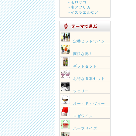
＞モロッコ
＞南アフリカ
＞イスラエルなど
定番ヒットワイン
爽快な泡！
ギフトセット
お得な６本セット
シェリー
オー・ド・ヴィー
ロゼワイン
ハーフサイズ