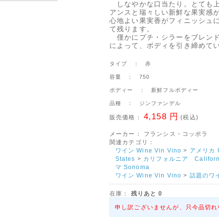
しなやかな口当たり。とても
アンスと瑞々しい新鮮な果実感
心地よい果実香がフィニッシュ
て残ります。
僅かにプチ・シラーをブレン
によって、ボディを引き締めて
タイプ ： 赤
容量 ： 750
ボディー ： 新鮮フルボディー
品種 ： ジンファンデル
4,158 円
販売価格：
(税込)
メーカー：
フランシス・コッポラ
関連カテゴリ：
ワイン Wine Vin Vino
>
アメリカ U
States
>
カリフォルニア Californ
マ Sonoma
ワイン Wine Vin Vino
>
話題のワ
在庫：
残りあと
0
申し訳ございませんが、只今品切れ