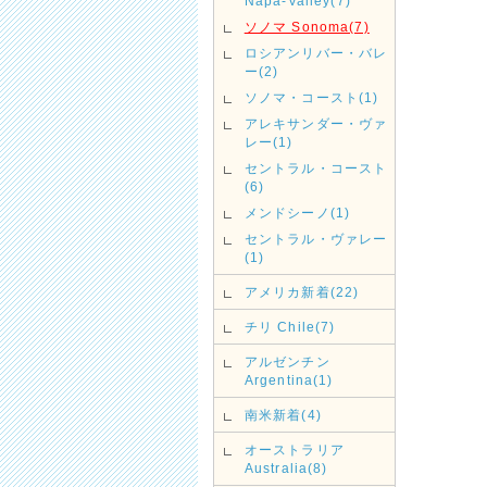
Napa-Valley(7)
ソノマ Sonoma(7)
ロシアンリバー・バレ
ー(2)
ソノマ・コースト(1)
アレキサンダー・ヴァ
レー(1)
セントラル・コースト
(6)
メンドシーノ(1)
セントラル・ヴァレー
(1)
アメリカ新着(22)
チリ Chile(7)
アルゼンチン
Argentina(1)
南米新着(4)
オーストラリア
Australia(8)