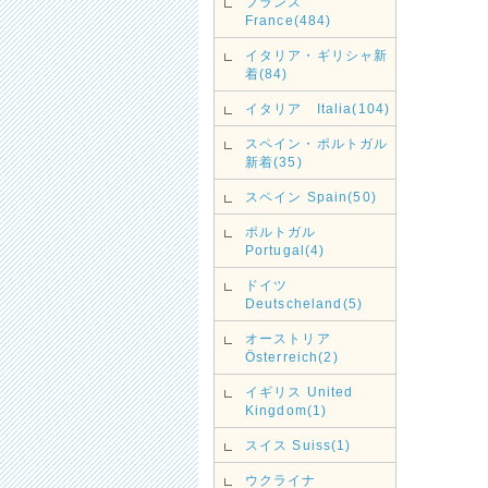
フランス
France(484)
イタリア・ギリシャ新
着(84)
イタリア Italia(104)
スペイン・ポルトガル
新着(35)
スペイン Spain(50)
ポルトガル
Portugal(4)
ドイツ
Deutscheland(5)
オーストリア
Österreich(2)
イギリス United
Kingdom(1)
スイス Suiss(1)
ウクライナ