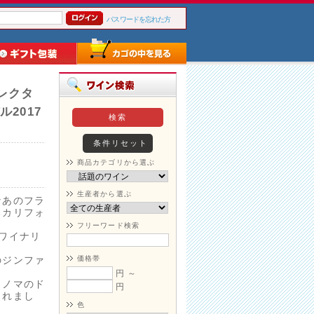
パスワードを忘れた方
レクタ
2017
商品カテゴリから選ぶ
生産者から選ぶ
なあのフラ
るカリフォ
フリーワード検索
ワイナリ
のジンファ
価格帯
円 ～
ソノマのド
円
られまし
色