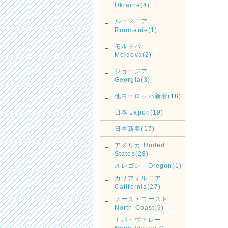
Ukraine(4)
ルーマニア
Roumanie(1)
モルドバ
Moldova(2)
ジョージア
Georgia(3)
他ヨーロッパ新着(18)
日本 Japon(19)
日本新着(17)
アメリカ United
States(28)
オレゴン Oregon(1)
カリフォルニア
California(27)
ノース・コースト
North-Coast(9)
ナパ・ヴァレー