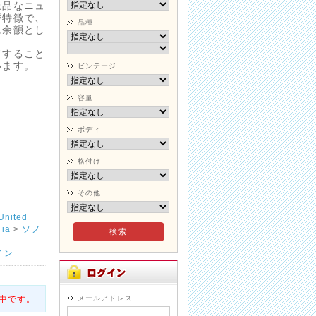
上品なニュ
が特徴で、
品種
に余韻とし
ドすること
います。
ビンテージ
容量
ボディ
格付け
その他
nited
ia
>
ソノ
イン
中です。
メールアドレス