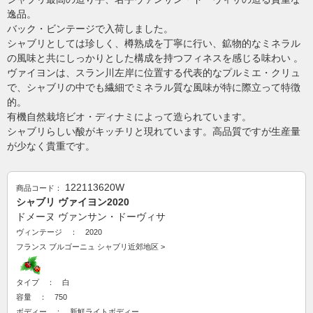
逸品。
バック・ビンテージで入荷しました。
シャブリとしては珍しく、樽熟成を丁寧に行い、鉱物的なミネラル
の風味と共にしっかりとした構成を持つフィネスを感じる味わい 。
ヴァイヨンは、スラン川左岸に位置する代表的なプルミエ・クリュ
で、シャブリの中でも繊細でミネラル質な風味が特に際立って特徴
的。
有機自然栽培ビオ・ディナミによって造られています。
シャブリらしい酸がキッチリと現れています。高品質ですが生産量
が少なく貴重です。
122113620W
商品コード：
シャブリ ヴァイヨン2020
ドメーヌ ヴァンサン・ドーヴィサ
ヴィンテージ ： 2020
フランス
ブルゴーニュ
シャブリ近郊地区
>
タイプ ： 白
容量 ： 750
ボディー ： 新鮮ライトボディー