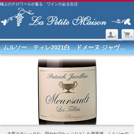
極上のテロワールが薫る ワインのある生活
ムルソー ティレ2021白 ドメーヌ ジャヴィリエ
大変クラシックな、円やかでたっぷりとした果実感、ムルソーの