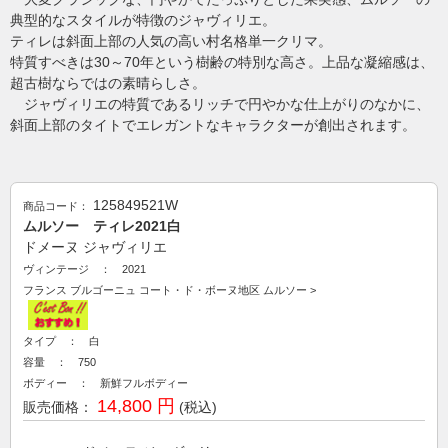
典型的なスタイルが特徴のジャヴィリエ。
ティレは斜面上部の人気の高い村名格単一クリマ。
特質すべきは30～70年という樹齢の特別な高さ。上品な凝縮感は、
超古樹ならではの素晴らしさ。
ジャヴィリエの特質であるリッチで円やかな仕上がりのなかに、
斜面上部のタイトでエレガントなキャラクターが創出されます。
125849521W
商品コード：
ムルソー ティレ2021白
ドメーヌ ジャヴィリエ
ヴィンテージ ： 2021
フランス
ブルゴーニュ
コート・ド・ボーヌ地区
ムルソー
>
タイプ ： 白
容量 ： 750
ボディー ： 新鮮フルボディー
14,800 円
販売価格：
(税込)