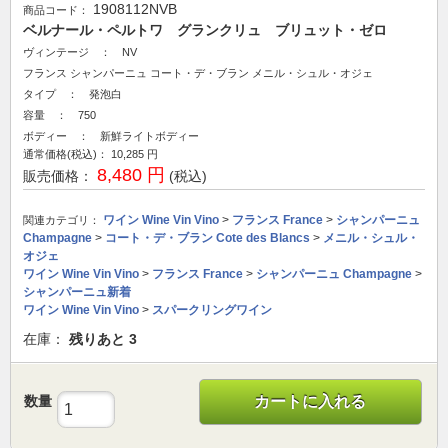
1908112NVB
商品コード：
ベルナール・ペルトワ グランクリュ ブリュット・ゼロ
ヴィンテージ ： NV
フランス
シャンパーニュ
コート・デ・ブラン
メニル・シュル・オジェ
タイプ ： 発泡白
容量 ： 750
ボディー ： 新鮮ライトボディー
通常価格(税込)：
10,285
円
8,480 円
販売価格：
(税込)
ワイン Wine Vin Vino
>
フランス France
>
シャンパーニュ
関連カテゴリ：
Champagne
>
コート・デ・ブラン Cote des Blancs
>
メニル・シュル・
オジェ
ワイン Wine Vin Vino
>
フランス France
>
シャンパーニュ Champagne
>
シャンパーニュ新着
ワイン Wine Vin Vino
>
スパークリングワイン
在庫：
残りあと
3
数量
カートに入れる