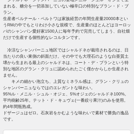
まれる、糖分を一切添加していない極辛口の特別なブラン・ド・ブ
ラン。
生産者ベルナール・ペルトワは家族経営の年間生産量20000本とい
うRMの中でもとりわけ小さな規模で、生産量のほとんどはヨーロッ
パのシャンパン愛好家1500人に毎年予約で完売してしまう、自社畑
だけで生産する個性的なレコルタンです。
冷涼なシャンパーニュ地区ではシャルドネが栽培されるのは、日
当たりの良い東側の斜面だけ。その中でも大理石のような白亜質土
壌から生まれる最上のシャルドネは、コート・デ・ブランという特
別な地区のグラン・クリュに認められたごく僅かからしか生産され
ません。
キメの細かい泡立ち、上質なミネラル感は、グラン・クリュの
シャンパーニュならではのエレガントな味わい。
95%ル・メニル・シュル・オジェ、5%オジェのシャルドネ100%。
平均樹齢25年。テット・ド・キュヴェ(一番絞り果汁)のみを使用。
約4年間瓶熟成。
ドザージュはゼロ。石灰岩をかむような味わいで素材で勝負の逸品
です。