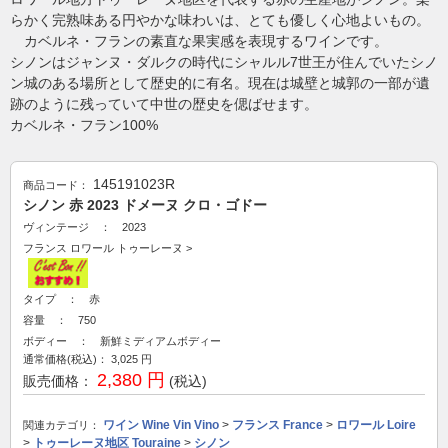
らかく完熟味ある円やかな味わいは、とても優しく心地よいもの。
カベルネ・フランの素直な果実感を表現するワインです。
シノンはジャンヌ・ダルクの時代にシャルル7世王が住んでいたシノ
ン城のある場所として歴史的に有名。現在は城壁と城郭の一部が遺
跡のように残っていて中世の歴史を偲ばせます。
カベルネ・フラン100%
145191023R
商品コード：
シノン 赤 2023 ドメーヌ クロ・ゴドー
ヴィンテージ ： 2023
フランス
ロワール
トゥーレーヌ
>
タイプ ： 赤
容量 ： 750
ボディー ： 新鮮ミディアムボディー
通常価格(税込)：
3,025
円
2,380 円
販売価格：
(税込)
ワイン Wine Vin Vino
>
フランス France
>
ロワール Loire
関連カテゴリ：
>
トゥーレーヌ地区 Touraine
>
シノン