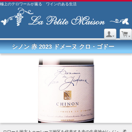
極上のテロワールが薫る ワインのある生活
シノン 赤 2023 ドメーヌ クロ・ゴドー
ロワール地方トゥーレーヌ地区を代表する赤の生産地がシノン。柔