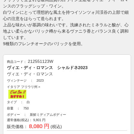
ンスのフラッグシップ・ワイン。
白ワインにとって理想的な風土を持つイソンツォ川渓谷の上部で細
心の注意をはらって造られます。
上品な味わいが基調の味わいです。洗練されたミネラルと酸が、心
地よい柔らかなバリック樽から来るヴァニラ香とバランス良く調和
しています。
9種類のフレンチオークのバリックを使用。
212551123W
商品コード：
ヴィエ・ディ・ロマンス シャルドネ2023
ヴィエ・ディ・ロマンス
ヴィンテージ ： 2023
イタリア
フリウリ州
>
タイプ ： 白
容量 ： 750
ボディー ： 新鮮ミディアムボディー
通常価格(税込)：
9,801
円
8,080 円
販売価格：
(税込)