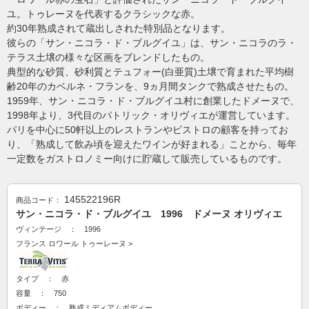
ユ。トゥレーヌを代表するクラシックな赤。
約30年熟成されて蔵出しされた特別品となります。
彼らの「サン・ニコラ・ド・ブルグイユ」は、サン・ニコラのラ・
テラス土壌の様々な区画をブレンドしたもの。
典型的な砂質、砂利質とテュフォー(白亜質)土壌で育まれた平均樹
齢20年のカベルネ・フランを、9ヵ月間タンクで熟成させたもの。
1959年、サン・ニコラ・ド・ブルグイユ村に創業したドメーヌで、
1998年より、3代目のパトリック・オリヴィエが運営しています。
パリを中心に50軒以上のレストランやビストロの顧客を持ってお
り、「熟成して飲み頃を迎えたワインが好まれる」ことから、毎年
一定数をガストロノミー向けに貯蔵して販売しているものです。
145522196R
商品コード：
サン・ニコラ・ド・ブルグイユ 1996 ドメーヌ オリヴィエ
ヴィンテージ ： 1996
フランス
ロワール
トゥーレーヌ
>
タイプ ： 赤
容量 ： 750
ボディー ： 熟成ミディアムボディー