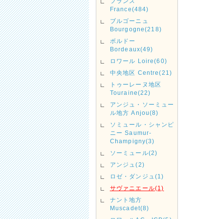
フランス
France(484)
ブルゴーニュ
Bourgogne(218)
ボルドー
Bordeaux(49)
ロワール Loire(60)
中央地区 Centre(21)
トゥーレーヌ地区
Touraine(22)
アンジュ・ソーミュー
ル地方 Anjou(8)
ソミュール・シャンピ
ニー Saumur-
Champigny(3)
ソーミュール(2)
アンジュ(2)
ロゼ・ダンジュ(1)
サヴァニエール(1)
ナント地方
Muscadet(8)