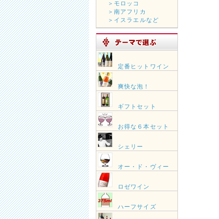
＞モロッコ
＞南アフリカ
＞イスラエルなど
定番ヒットワイン
爽快な泡！
ギフトセット
お得な６本セット
シェリー
オー・ド・ヴィー
ロゼワイン
ハーフサイズ