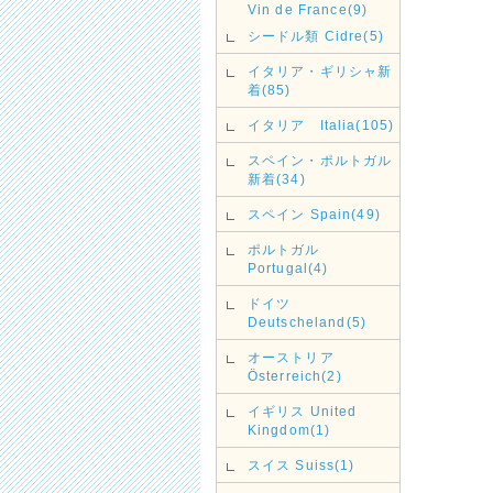
Vin de France(9)
シードル類 Cidre(5)
イタリア・ギリシャ新
着(85)
イタリア Italia(105)
スペイン・ポルトガル
新着(34)
スペイン Spain(49)
ポルトガル
Portugal(4)
ドイツ
Deutscheland(5)
オーストリア
Österreich(2)
イギリス United
Kingdom(1)
スイス Suiss(1)