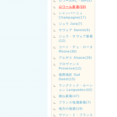
ロワールAC・IGP(5)
ロワール新着(59)
シャンパーニュ
Champagne(17)
ジュラ Jura(7)
サヴォア Savoie(6)
ジュラ・サヴォア新着
(12)
コート・デュ・ローヌ
Rhone(30)
アルザス Alsace(28)
プロヴァンス
Provence(12)
南西地区 Sud
Ouest(15)
ラングドック・ルーシ
ョン Languedoc(42)
南仏新着(47)
フランス地酒新着(7)
地方の地酒(19)
ヴァン・ド・フランス