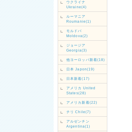
ウクライナ
Ukraine(4)
ルーマニア
Roumanie(1)
モルドバ
Moldova(2)
ジョージア
Georgia(3)
他ヨーロッパ新着(18)
日本 Japon(19)
日本新着(17)
アメリカ United
States(28)
アメリカ新着(22)
チリ Chile(7)
アルゼンチン
Argentina(1)