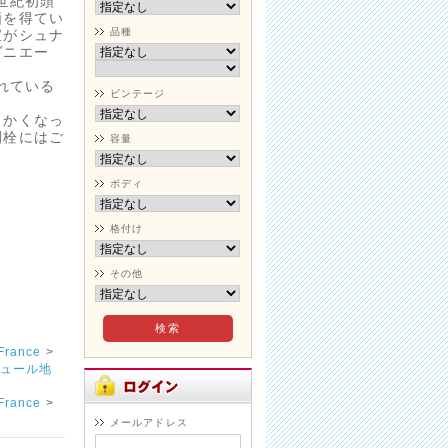
世紀初頭
価を得てい
品種
宝がシュナ
ヴニエー
れている
ビンテージ
らかくなっ
開栓にはご
容量
ボディ
格付け
その他
rance
>
ュール地
rance
>
メールアドレス