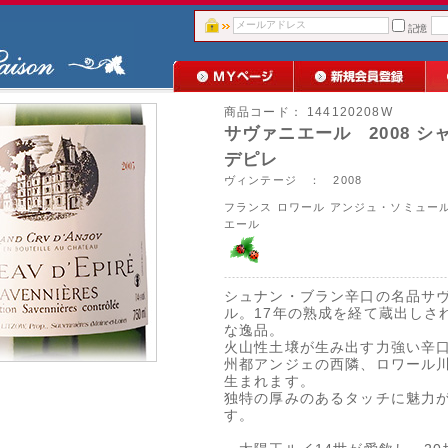
記憶
商品コード：
144120208W
サヴァニエール 2008 シ
デピレ
ヴィンテージ ： 2008
フランス
ロワール
アンジュ・ソミュー
エール
シュナン・ブラン辛口の名品サ
ル。17年の熟成を経て蔵出しさ
な逸品。
火山性土壌が生み出す力強い辛
州都アンジェの西隣、ロワール
生まれます。
独特の厚みのあるタッチに魅力
す。