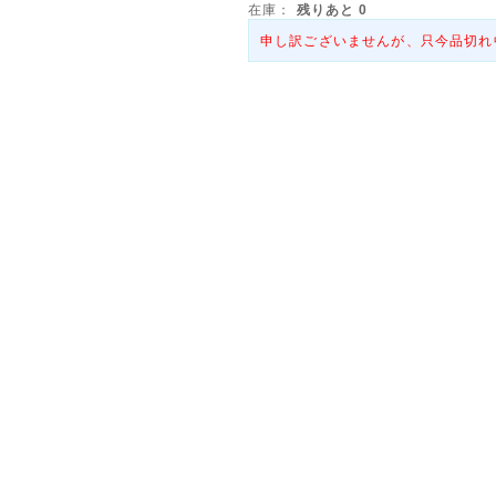
在庫：
残りあと
0
申し訳ございませんが、只今品切れ