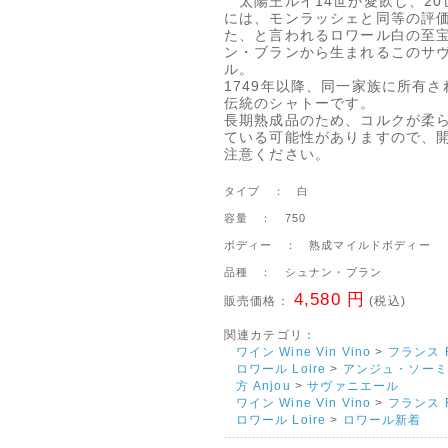
太陽王ルイ14世が愛飲し、20
には、モンラッシェと同等の評
た、と言われるロワール白の至
ン・ブランから生まれるこのサ
ル。
1749年以降、同一家族に所有さ
伝統のシャトーです。
長期熟成品のため、コルクが柔
ている可能性がありますので、
注意ください。
タイプ ： 白
容量 ： 750
ボディー ： 熟成マイルドボディー
品種 ： シュナン・ブラン
4,580 円
販売価格：
(税込)
関連カテゴリ：
ワイン Wine Vin Vino
>
フランス F
ロワール Loire
>
アンジュ・ソーミ
方 Anjou
>
サヴァニエール
ワイン Wine Vin Vino
>
フランス F
ロワール Loire
>
ロワール新着