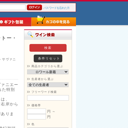
パスワードを忘れた方
ャトー・
ル
サヴァニ
商品カテゴリから選ぶ
生産者から選ぶ
ヴァニエー
れた特別
フリーワード検索
口は、
川右岸から
価格帯
円 ～
がありま
円
色