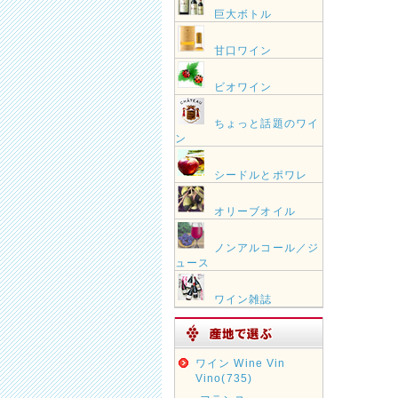
巨大ボトル
甘口ワイン
ビオワイン
ちょっと話題のワイ
ン
シードルとポワレ
オリーブオイル
ノンアルコール／ジ
ュース
ワイン雑誌
ワイン Wine Vin
Vino(735)