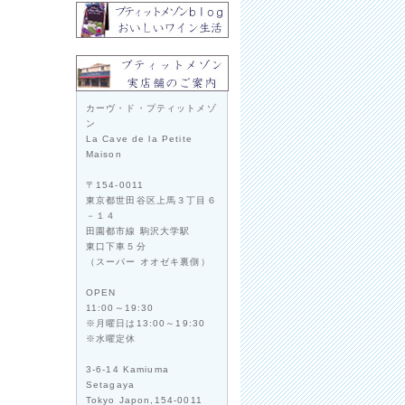
カーヴ・ド・プティットメゾ
ン
La Cave de la Petite
Maison
〒154-0011
東京都世田谷区上馬３丁目６
－１４
田園都市線 駒沢大学駅
東口下車５分
（スーパー オオゼキ裏側）
OPEN
11:00～19:30
※月曜日は13:00～19:30
※水曜定休
3-6-14 Kamiuma
Setagaya
Tokyo Japon,154-0011