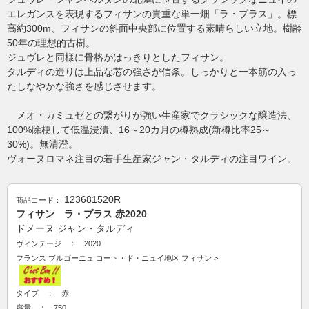
エレガンスを表現するフィサンの貴重な単一畑「ラ・プラス」。標
高約300m、フィサンの斜面中央部に位置する素晴らしい立地。樹齢
50年の理想的古樹。
ジュヴレと同様に骨格がはっきりとしたフィサン。
タルディの造りは上品な芯の強さが信条。しっかりと一本筋の入っ
たしなやかな強さを感じさせます。
メオ・カミュゼとの繋がりが強い生産家でクラシックな醸造法、
100%除梗して低温浸漬、16～20カ月の樽熟成(新樽比率25～
30%)。無清澄。
ヴォーヌロマネ注目の若手生産家ジャン・タルディの注目ワイン。
123681520R
商品コード：
フィサン ラ・プラス 赤2020
ドメーヌ ジャン・タルディ
ヴィンテージ ： 2020
フランス
ブルゴーニュ
コート・ド・ニュイ地区
フィサン
>
タイプ ： 赤
容量 ： 750