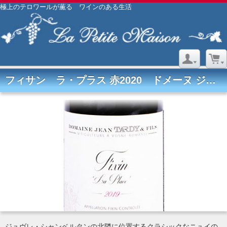
極上のテロワールが薫る ワインのある生活
フィサン ラ・プラス 赤2020 ドメーヌ ジャン・タルディ
ジュヴレ・シャンベルタンの北隣に位置するクラシックなニュイの