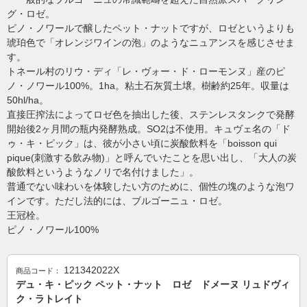
グ・ロゼ。
ピノ・ノワールで醸したペット・ナットですが、ロゼというよりも
琥珀色で「オレンジワインの泡」のようなニュアンスを感じさせま
す。
トネール村のリウ・ディ「レ・ヴォー・ド・ローモンヌ」産のピ
ノ・ノワール100%。1ha。粘土石灰質土壌。樹齢約25年。収量は
50hl/ha。
直接圧搾法によってロゼ色を抽出した後、ステンレスタンクで発酵
開始後2ヶ月間の瓶内発酵熟成。SO2は不使用。キュヴェ名の「ド
ゥ・キ・ピック」は、彼が小さい頃に炭酸飲料を「boisson qui
pique(刺激する飲み物)」と呼んでいたことを思い出し、「大人の炭
酸飲料というようなノリで名付けました」。
普通でない味わいを体験したい方のために、個性の塊のような泡ワ
インです。ただし法的には、ブルゴーニュ・ロゼ。
王冠栓。
ピノ・ノワール100%
121342022X
商品コード：
デュ・キ・ピック ペット・ナット ロゼ ドメーヌ リュドヴィ
ク・ラトレイト