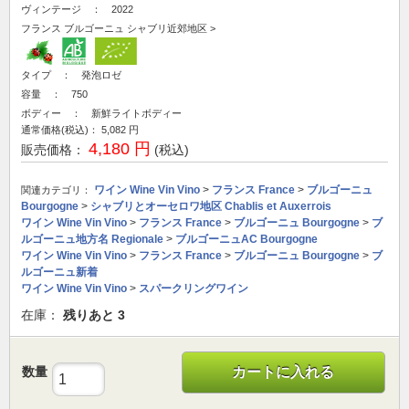
ヴィンテージ ： 2022
フランス
ブルゴーニュ
シャブリ近郊地区
>
タイプ ： 発泡ロゼ
容量 ： 750
ボディー ： 新鮮ライトボディー
通常価格(税込)：
5,082
円
4,180 円
販売価格：
(税込)
ワイン Wine Vin Vino
>
フランス France
>
ブルゴーニュ
関連カテゴリ：
Bourgogne
>
シャブリとオーセロワ地区 Chablis et Auxerrois
ワイン Wine Vin Vino
>
フランス France
>
ブルゴーニュ Bourgogne
>
ブ
ルゴーニュ地方名 Regionale
>
ブルゴーニュAC Bourgogne
ワイン Wine Vin Vino
>
フランス France
>
ブルゴーニュ Bourgogne
>
ブ
ルゴーニュ新着
ワイン Wine Vin Vino
>
スパークリングワイン
在庫：
残りあと
3
数量
カートに入れる