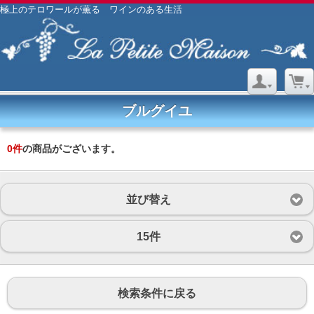
極上のテロワールが薫る ワインのある生活
ブルグイユ
0
件
の商品がございます。
並び替え
15件
検索条件に戻る