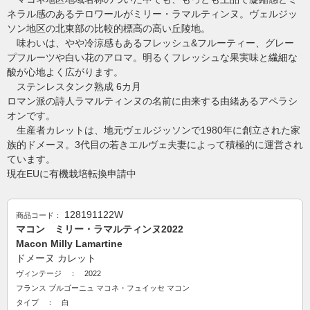
ネラル感のあるテロワールがミリー・ラマルティンヌ。ヴェルジッ
ソン地区の北東部の比較的標高の高い丘陵地。
味わいは、やや冷涼感もあるフレッシュ&フルーティー、グレー
プフルーツや白い花のアロマ。明るくフレッシュな果実味と繊細な
酸が心地よく広がります。
ステンレスタンク熟成 6カ月
ロマン派の詩人ラマルティンヌの名前に由来する由緒あるアペラシ
オンです。
生産者カレットは、地元ヴェルジッソンで1980年に創立された家
族的ドメーヌ。3代目の若きエルヴェ夫妻によって積極的に運営され
ています。
現在EUに有機栽培転換申請中
128191122W
商品コード：
マコン ミリー・ラマルティンヌ2022
Macon Milly Lamartine
ドメーヌ カレット
ヴィンテージ ： 2022
フランス
ブルゴーニュ
マコネ・フュイッセ
マコン
タイプ ： 白