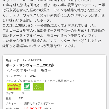
12年を経た熟成を迎える、程よい飲み頃の貴重なビンテージ。土壌
は石灰質を含んだ軽めの砂質で、ワインも繊維で軽やかな仕上が
り。チェリーや赤スグリの赤い果実系にほんのり梅シソっぽさ。優
しい味わいを基調としたボーヌ。
この畑は13世紀頃シトー修道院によって所有されていました。
ブルゴーニュ地方の心臓部分ボーヌ村で若手の生産家として評価の
高いドメーヌ・アルベール モローが造った優良ワインです。
古い樹から低収量で醸造されノンフィルターで仕上げられました。
繊細さと凝縮味のバランスが見事なワインです。
125414112R
商品コード：
ボーヌ・サンヴィーニュ2012赤
ドメーヌ アルベール・モロー
ヴィンテージ ： 2012
フランス
ブルゴーニュ
コート・ド・ボーヌ地区
ボーヌ
>
タイプ ： 赤
容量 ： 750
ボディー ： 新鮮ミディアムボディー
13,800 円