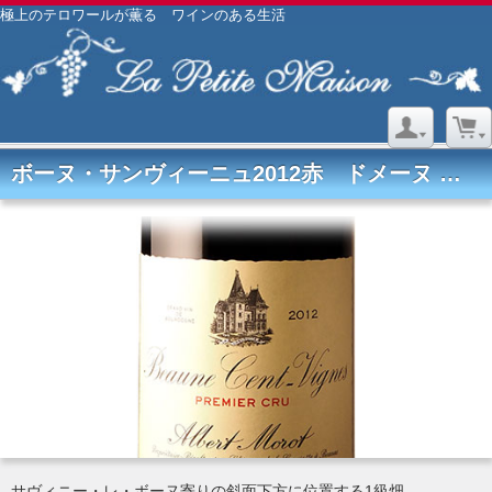
極上のテロワールが薫る ワインのある生活
ボーヌ・サンヴィーニュ2012赤 ドメーヌ アルベール・モロー
サヴィニー・レ・ボーヌ寄りの斜面下方に位置する1級畑。