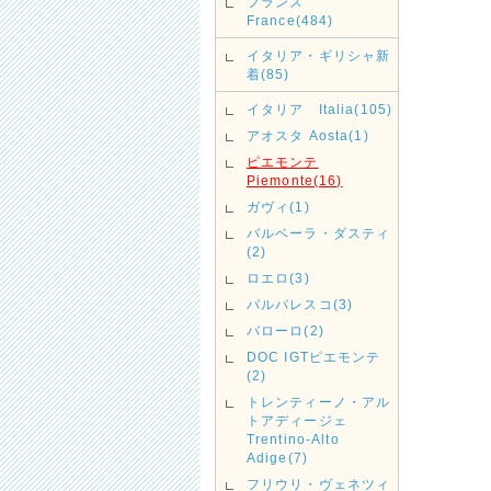
フランス
France(484)
イタリア・ギリシャ新
着(85)
イタリア Italia(105)
アオスタ Aosta(1)
ピエモンテ
Piemonte(16)
ガヴィ(1)
バルベーラ・ダスティ
(2)
ロエロ(3)
バルバレスコ(3)
バローロ(2)
DOC IGTピエモンテ
(2)
トレンティーノ・アル
トアディージェ
Trentino-Alto
Adige(7)
フリウリ・ヴェネツィ