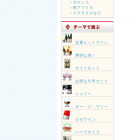
＞モロッコ
＞南アフリカ
＞イスラエルなど
定番ヒットワイン
爽快な泡！
ギフトセット
お得な６本セット
シェリー
オー・ド・ヴィー
ロゼワイン
ハーフサイズ