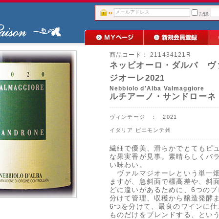
記憶
商品コード：
211434121R
ネッビオーロ・ダルバ ヴ
ジオーレ2021
Nebbiolo d'Alba Valmaggiore
ルチアーノ・サンドローネ
ヴィンテージ ： 2021
イタリア
ピエモンテ州
繊細で優美、滑らかでとてもピ
な果実香が見事。素晴らしくバ
い味わい。
ヴァルマジオーレという単一
ますが、急斜面で標高差や、斜
どに違いがあるために、6つのブ
分けて管理、収穫から醸造発酵
6つを分けて、最良のワインに仕
ものだけをブレンドする、とい