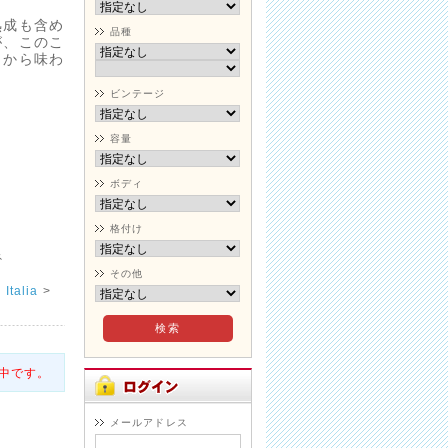
熟成も含め
品種
が、このこ
くから味わ
ビンテージ
容量
ボディ
格付け
ネ
その他
talia
>
中です。
メールアドレス