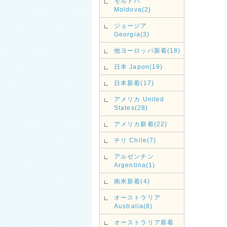
モルドバ
Moldova(2)
ジョージア
Georgia(3)
他ヨーロッパ新着(18)
日本 Japon(19)
日本新着(17)
アメリカ United
States(28)
アメリカ新着(22)
チリ Chile(7)
アルゼンチン
Argentina(1)
南米新着(4)
オーストラリア
Australia(8)
オーストラリア新着