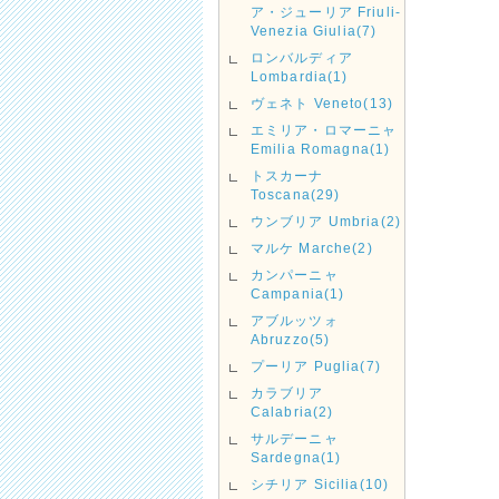
ア・ジューリア Friuli-
Venezia Giulia(7)
ロンバルディア
Lombardia(1)
ヴェネト Veneto(13)
エミリア・ロマーニャ
Emilia Romagna(1)
トスカーナ
Toscana(29)
ウンブリア Umbria(2)
マルケ Marche(2)
カンパーニャ
Campania(1)
アブルッツォ
Abruzzo(5)
プーリア Puglia(7)
カラブリア
Calabria(2)
サルデーニャ
Sardegna(1)
シチリア Sicilia(10)