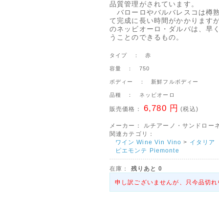
品質管理がされています。
バローロやバルバレスコは樽
て完成に長い時間がかかります
のネッビオーロ・ダルバは、早
うことのできるもの。
タイプ ： 赤
容量 ： 750
ボディー ： 新鮮フルボディー
品種 ： ネッビオーロ
6,780 円
販売価格：
(税込)
メーカー：
ルチアーノ・サンドロー
関連カテゴリ：
ワイン Wine Vin Vino
>
イタリア I
ピエモンテ Piemonte
在庫：
残りあと
0
申し訳ございませんが、只今品切れ