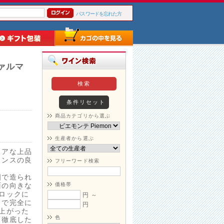
パスワードを忘れた方
ァルマ
商品カテゴリから選ぶ
生産者から選ぶ
ュアな上品
ランスの良
フリーワード検索
畑で造られ
面の向きな
価格帯
ロックに
円 ～
まで完全に
円
上がった
色
う徹底した