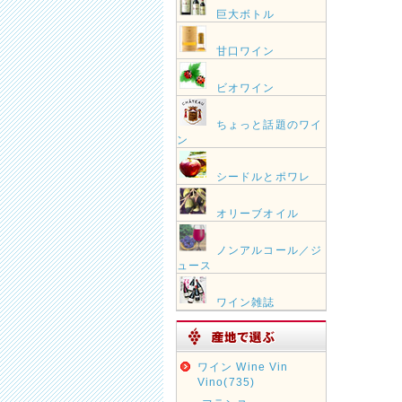
巨大ボトル
甘口ワイン
ビオワイン
ちょっと話題のワイ
ン
シードルとポワレ
オリーブオイル
ノンアルコール／ジ
ュース
ワイン雑誌
ワイン Wine Vin
Vino(735)