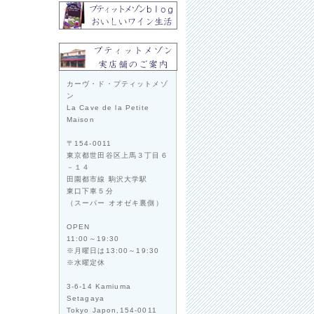
カーヴ・ド・プティットメゾ
ン
La Cave de la Petite
Maison
〒154-0011
東京都世田谷区上馬３丁目６
－１４
田園都市線 駒沢大学駅
東口下車５分
（スーパー オオゼキ裏側）
OPEN
11:00～19:30
※月曜日は13:00～19:30
※水曜定休
3-6-14 Kamiuma
Setagaya
Tokyo Japon,154-0011