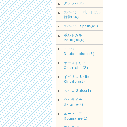
グラッパ(3)
スペイン・ポルトガル
新着(34)
スペイン Spain(49)
ポルトガル
Portugal(4)
ドイツ
Deutscheland(5)
オーストリア
Österreich(2)
イギリス United
Kingdom(1)
スイス Suiss(1)
ウクライナ
Ukraine(4)
ルーマニア
Roumanie(1)