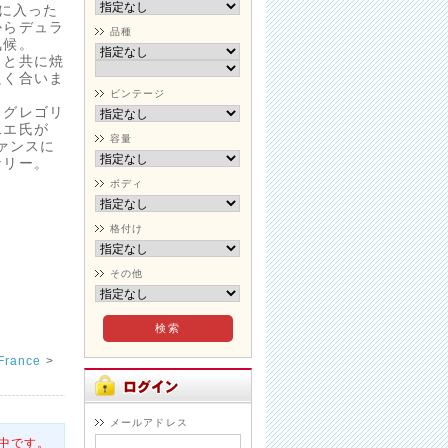
に入った
からデュラ
品種
気候。
クと共に焼
良く合いま
ビンテージ
、グレゴリ
二エ氏が
容量
ァンスに
ナリー。
ボディ
格付け
その他
rance
>
メールアドレス
中です。