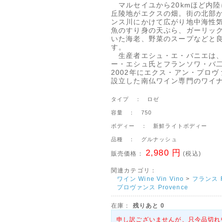
マルセイユから20kmほど内陸
丘陵地がエクスの畑。街の北部
ンス川にかけて広がり地中海性
魚のすり身の天ぷら、ガーリッ
いた海老、野菜のスープなどと
す。
生産者エシュ・エ・バニエは
ー・エシュ氏とフランソワ・バ
2002年にエクス・アン・プロヴ
設立した南仏ワイン専門のワイ
タイプ ： ロゼ
容量 ： 750
ボディー ： 新鮮ライトボディー
品種 ： グルナッシュ
2,980 円
販売価格：
(税込)
関連カテゴリ：
ワイン Wine Vin Vino
>
フランス F
プロヴァンス Provence
在庫：
残りあと
0
申し訳ございませんが、只今品切れ