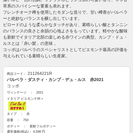
草系のスパイシーな要素も表れます。
フレンチオーク樽を使用したモダンな造りで、甘い樽香がバルベラ
ーと絶妙なバランスを醸し出しています。
ビロードのような柔らかなタッチがあり、素晴らしい酸とタンニン
のバランスの良さと余韻の心地よさをもっています。軽やかな酸味
も新鮮でイタリア北部の楽しめる赤ワインの典型。カンプ・ドュ・
ルスとは「赤い髪」の意味 。
コッポはバルベラのスペシャリストとしてピエモンテ最高の評価を
与えられている素晴らしい生産家。
211264221R
商品コード：
バルベラ・ダスティ・カンプ・デュ・ルス 赤2021
コッポ
ヴィンテージ ： 2021
イタリア
ピエモンテ州
>
タイプ ： 赤
容量 ： 750
ボディー ： 新鮮フルボディー
通常価格(税込)：
4,598
円