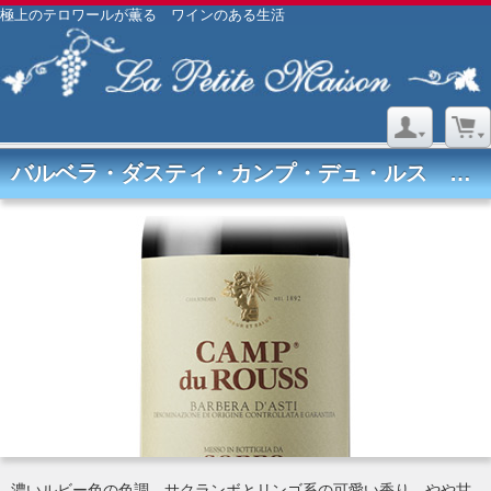
極上のテロワールが薫る ワインのある生活
バルベラ・ダスティ・カンプ・デュ・ルス 赤2021 コッポ
濃いルビー色の色調。サクランボとリンゴ系の可愛い香り、やや甘