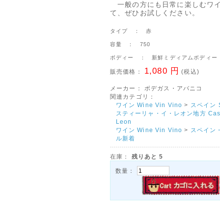
一般の方にも日常に楽しむワ
て、ぜひお試しください。
タイプ ： 赤
容量 ： 750
ボディー ： 新鮮ミディアムボディー
1,080 円
販売価格：
(税込)
メーカー：
ボデガス・アバニコ
関連カテゴリ：
ワイン Wine Vin Vino
>
スペイン S
スティーリャ・イ・レオン地方 Castil
Leon
ワイン Wine Vin Vino
>
スペイン
ル新着
在庫：
残りあと
5
数量：