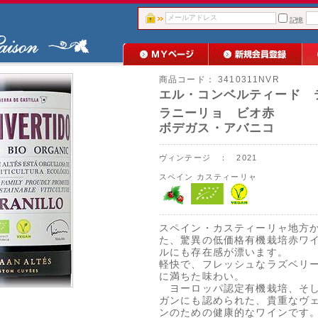
記憶
商品コード：
3410311NVR
エル・コンベルティード 
ラニーリョ ビオ赤
ボデガス・アバニコ
ヴィンテージ ： 2021
スペイン
カスティーリャ
スペイン・カスティーリャ地方
た、驚異の低価格有機栽培赤ワ
ルにも存在感が漂います。
軽快で、フレッシュなラズベリ
に満ちた味わい。
ヨーロッパ認定有機栽培、そ
ガンにも認められた、貴重なヴ
ンのための健康的なワインです