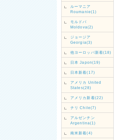
ルーマニア
Roumanie(1)
モルドバ
Moldova(2)
ジョージア
Georgia(3)
他ヨーロッパ新着(18)
日本 Japon(19)
日本新着(17)
アメリカ United
States(28)
アメリカ新着(22)
チリ Chile(7)
アルゼンチン
Argentina(1)
南米新着(4)