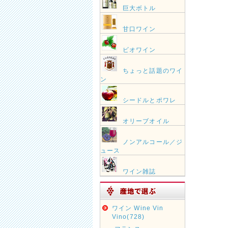
巨大ボトル
甘口ワイン
ビオワイン
ちょっと話題のワイ
ン
シードルとポワレ
オリーブオイル
ノンアルコール／ジ
ュース
ワイン雑誌
ワイン Wine Vin
Vino(728)