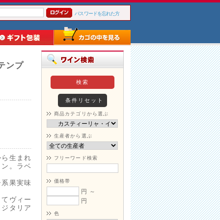
パスワードを忘れた方
テンプ
商品カテゴリから選ぶ
生産者から選ぶ
から生まれ
フリーワード検索
イン。ラベ
価格帯
ー系果実味
円 ～
してヴィー
円
ェジタリア
色
。