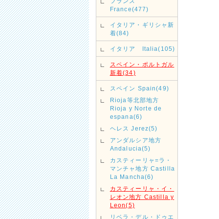
フランス
France(477)
イタリア・ギリシャ新
着(84)
イタリア Italia(105)
スペイン・ポルトガル
新着(34)
スペイン Spain(49)
Rioja等北部地方
Rioja y Norte de
espana(6)
ヘレス Jerez(5)
アンダルシア地方
Andalucia(5)
カスティーリャ=ラ・
マンチャ地方 Castilla
La Mancha(6)
カスティーリャ・イ・
レオン地方 Castilla y
Leon(5)
リベラ・デル・ドゥエ