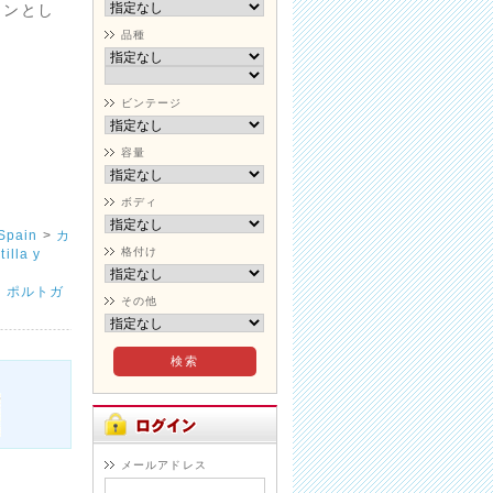
インとし
品種
ビンテージ
容量
ボディ
pain
>
カ
格付け
la y
・ポルトガ
その他
メールアドレス