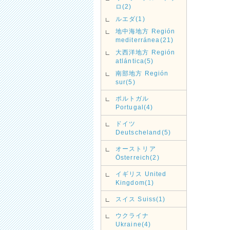
ロ(2)
ルエダ(1)
地中海地方 Región
mediterránea(21)
大西洋地方 Región
atlántica(5)
南部地方 Región
sur(5)
ポルトガル
Portugal(4)
ドイツ
Deutscheland(5)
オーストリア
Österreich(2)
イギリス United
Kingdom(1)
スイス Suiss(1)
ウクライナ
Ukraine(4)