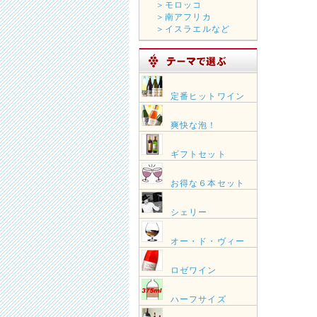
＞モロッコ
＞南アフリカ
＞イスラエルなど
定番ヒットワイン
爽快な泡！
ギフトセット
お得な６本セット
シェリー
オー・ド・ヴィー
ロゼワイン
ハーフサイズ