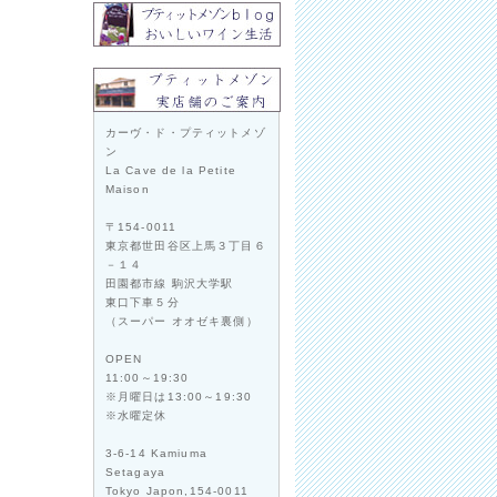
カーヴ・ド・プティットメゾ
ン
La Cave de la Petite
Maison
〒154-0011
東京都世田谷区上馬３丁目６
－１４
田園都市線 駒沢大学駅
東口下車５分
（スーパー オオゼキ裏側）
OPEN
11:00～19:30
※月曜日は13:00～19:30
※水曜定休
3-6-14 Kamiuma
Setagaya
Tokyo Japon,154-0011