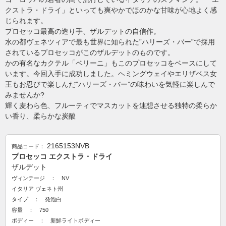
クストラ・ドライ」といっても爽やかでほのかな甘味が心地よく感
じられます。
プロセッコ最高の造り手、ザルデットの自信作。
水の都ヴェネツィアで最も世界に知られた”ハリーズ・バー”で採用
されているプロセッコがこのザルデットのものです。
かの有名なカクテル「ベリーニ」もこのプロセッコをベースにして
います。今回入手に成功しました。ヘミングウェイやエリザベス女
王もお忍びで楽しんだ”ハリーズ・バー”の味わいを気軽に楽しんで
みませんか?
輝く麦わら色、フルーティでマスカットを連想させる独特の柔らか
い香り、柔らかな炭酸
2165153NVB
商品コード：
プロセッコ エクストラ・ドライ
ザルデット
ヴィンテージ ： NV
イタリア
ヴェネト州
タイプ ： 発泡白
容量 ： 750
ボディー ： 新鮮ライトボディー