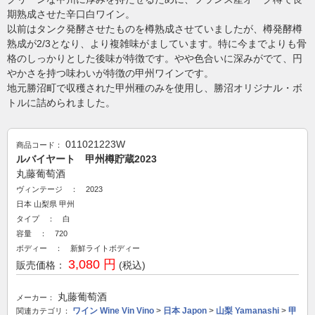
期熟成させた辛口白ワイン。
以前はタンク発酵させたものを樽熟成させていましたが、樽発酵樽
熟成が2/3となり、より複雑味がましています。特に今までよりも骨
格のしっかりとした後味が特徴です。やや色合いに深みがでて、円
やかさを持つ味わいが特徴の甲州ワインです。
地元勝沼町で収穫された甲州種のみを使用し、勝沼オリジナル・ボ
トルに詰められました。
011021223W
商品コード：
ルバイヤート 甲州樽貯蔵2023
丸藤葡萄酒
ヴィンテージ ： 2023
日本
山梨県
甲州
タイプ ： 白
容量 ： 720
ボディー ： 新鮮ライトボディー
3,080 円
販売価格：
(税込)
丸藤葡萄酒
メーカー：
ワイン Wine Vin Vino
>
日本 Japon
>
山梨 Yamanashi
>
甲
関連カテゴリ：