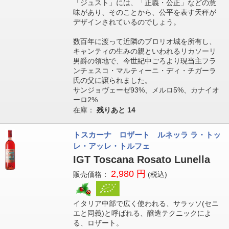
「ジュスト」には、「正義・公正」などの意
味があり、そのことから、公平を表す天秤が
デザインされているのでしょう。
数百年に渡って近隣のブロリオ城を所有し、
キャンティの生みの親といわれるリカソーリ
男爵の領地で、今世紀中ごろより現当主フラ
ンチェスコ・マルティーニ・ディ・チガーラ
氏の父に譲られました。
サンジョヴェーゼ93%、メルロ5%、カナイオ
ーロ2%
在庫：
残りあと
14
トスカーナ ロザート ルネッラ ラ・トッ
レ・アッレ・トルフェ
IGT Toscana Rosato Lunella
2,980 円
販売価格：
(税込)
イタリア中部で広く使われる、サラッソ(セニ
エと同義)と呼ばれる、醸造テクニックによ
る、ロザート。