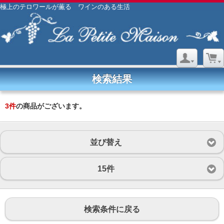
極上のテロワールが薫る ワインのある生活
検索結果
3
件
の商品がございます。
並び替え
15件
検索条件に戻る