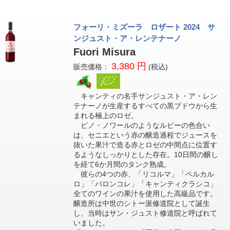
フォーリ・ミズーラ ロザート 2024 サ
ンジュスト・ア・レンテナーノ
Fuori Misura
3,380 円
販売価格：
(税込)
キャンティの名手サンジュスト・ア・レン
テナーノが生産するすべての黒ブドウから生
まれる極上のロゼ。
ピノ・ノワールのようなルビーの色合い
は、セニエという赤の醸造過程でジュースを
抜いた果汁で造る赤とロゼの中間点に位置す
るようなしっかりとした存在。10日間の醸し
を経て6か月間のタンク熟成。
彼らの4つの赤、「リコルマ」「ペルカル
ロ」「バロンコレ」「キャンティクラシコ」
全てのワインの果汁を使用した高級品です。
醸造所は中世のシトー派修道院として誕生
し、当時はサン・ジュスト修道院と呼ばれて
いました。