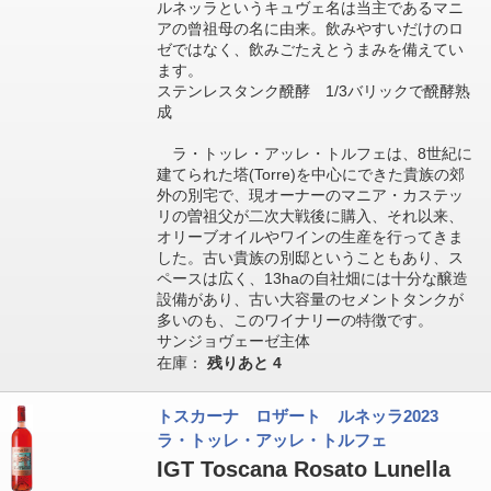
ルネッラというキュヴェ名は当主であるマニ
アの曾祖母の名に由来。飲みやすいだけのロ
ゼではなく、飲みごたえとうまみを備えてい
ます。
ステンレスタンク醗酵 1/3バリックで醗酵熟
成
ラ・トッレ・アッレ・トルフェは、8世紀に
建てられた塔(Torre)を中心にできた貴族の郊
外の別宅で、現オーナーのマニア・カステッ
リの曽祖父が二次大戦後に購入、それ以来、
オリーブオイルやワインの生産を行ってきま
した。古い貴族の別邸ということもあり、ス
ペースは広く、13haの自社畑には十分な醸造
設備があり、古い大容量のセメントタンクが
多いのも、このワイナリーの特徴です。
サンジョヴェーゼ主体
在庫：
残りあと
4
トスカーナ ロザート ルネッラ2023
ラ・トッレ・アッレ・トルフェ
IGT Toscana Rosato Lunella