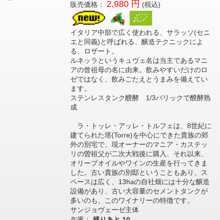
2,980 円
販売価格：
(税込)
イタリア中部で広く使われる、サラッソ(セニ
エと同義)と呼ばれる、醸造テクニックによ
る、ロザート。
ルネッラというキュヴェ名は当主であるマニ
アの曾祖母の名に由来。飲みやすいだけのロ
ゼではなく、飲みごたえとうまみを備えてい
ます。
ステンレスタンク醗酵 1/3バリックで醗酵熟
成
ラ・トッレ・アッレ・トルフェは、8世紀に
建てられた塔(Torre)を中心にできた貴族の郊
外の別宅で、現オーナーのマニア・カステッ
リの曽祖父が二次大戦後に購入、それ以来、
オリーブオイルやワインの生産を行ってきま
した。古い貴族の別邸ということもあり、ス
ペースは広く、13haの自社畑には十分な醸造
設備があり、古い大容量のセメントタンクが
多いのも、このワイナリーの特徴です。
サンジョヴェーゼ主体
在庫：
残りあと
10