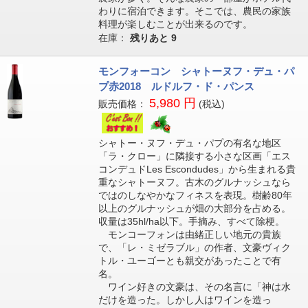
わりに宿泊できます。そこでは、農民の家族
料理が楽しむことが出来るのです。
在庫：
残りあと
9
モンフォーコン シャトーヌフ・デュ・パ
プ赤2018 ルドルフ・ド・パンス
5,980 円
販売価格：
(税込)
シャトー・ヌフ・デュ・パプの有名な地区
「ラ・クロー」に隣接する小さな区画「エス
コンデュドLes Escondudes」から生まれる貴
重なシャトーヌフ。古木のグルナッシュなら
ではのしなやかなフィネスを表現。樹齢80年
以上のグルナッシュが畑の大部分を占める。
収量は35hl/ha以下。手摘み、すべて除梗。
モンコーフォンは由緒正しい地元の貴族
で、「レ・ミゼラブル」の作者、文豪ヴィク
トル・ユーゴーとも親交があったことで有
名。
ワイン好きの文豪は、その名言に「神は水
だけを造った。しかし人はワインを造っ