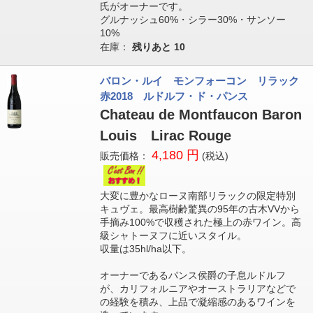
氏がオーナーです。
グルナッシュ60%・シラー30%・サンソー
10%
在庫：
残りあと
10
バロン・ルイ モンフォーコン リラック
赤2018 ルドルフ・ド・パンス
Chateau de Montfaucon Baron
Louis Lirac Rouge
4,180 円
販売価格：
(税込)
大変に豊かなローヌ南部リラックの限定特別
キュヴェ。最高樹齢驚異の95年の古木VVから
手摘み100%で収穫された極上の赤ワイン。高
級シャトーヌフに近いスタイル。
収量は35hl/ha以下。
オーナーであるパンス侯爵の子息ルドルフ
が、カリフォルニアやオーストラリアなどで
の経験を積み、上品で凝縮感のあるワインを