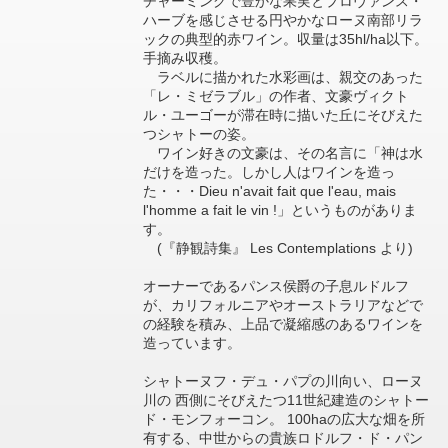
チャーミングで豊かな果実とプロヴァンス・
ハーブを感じさせる円やかなローヌ南部リラ
ックの典型的赤ワイン。収量は35hl/ha以下。
手摘み収穫。
ラベルに描かれた水彩画は、親交のあった
「レ・ミゼラブル」の作者、文豪ヴィクト
ル・ユーゴーが滞在時に描いた丘にそびえた
つシャトーの姿。
ワイン好きの文豪は、その名言に「神は水
だけを造った。しかし人はワインを造っ
た・・・Dieu n'avait fait que l'eau, mais
l'homme a fait le vin !」というものがありま
す。
(『静観詩集』 Les Contemplations より)
オーナーであるパンス侯爵の子息ルドルフ
が、カリフォルニアやオーストラリアなどで
の経験を積み、上品で凝縮感のあるワインを
造っています。
シャトーヌフ・デュ・パプの川向い、ローヌ
川の 西側にそびえたつ11世紀建造のシャトー
ド・モンフォーコン。 100haの広大な畑を所
有する、中世からの貴族ロドルフ・ド・パン