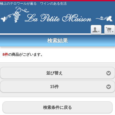
極上のテロワールが薫る ワインのある生活
検索結果
8
件
の商品がございます。
並び替え
15件
検索条件に戻る