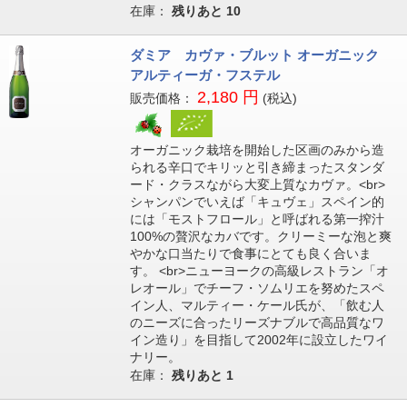
在庫：
残りあと
10
ダミア カヴァ・ブルット オーガニック
アルティーガ・フステル
2,180 円
販売価格：
(税込)
オーガニック栽培を開始した区画のみから造
られる辛口でキリッと引き締まったスタンダ
ード・クラスながら大変上質なカヴァ。<br>
シャンパンでいえば「キュヴェ」スペイン的
には「モストフロール」と呼ばれる第一搾汁
100%の贅沢なカバです。クリーミーな泡と爽
やかな口当たりで食事にとても良く合いま
す。 <br>ニューヨークの高級レストラン「オ
レオール」でチーフ・ソムリエを努めたスペ
イン人、マルティー・ケール氏が、「飲む人
のニーズに合ったリーズナブルで高品質なワ
イン造り」を目指して2002年に設立したワイ
ナリー。
在庫：
残りあと
1