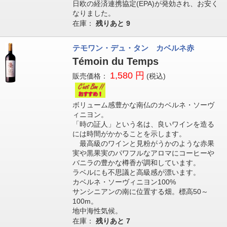
日欧の経済連携協定(EPA)が発効され、お安く
なりました。
在庫：
残りあと
9
テモワン・デュ・タン カベルネ赤
Témoin du Temps
1,580 円
販売価格：
(税込)
ボリューム感豊かな南仏のカベルネ・ソーヴ
ィニヨン。
「時の証人」という名は、良いワインを造る
には時間がかかることを示します。
最高級のワインと見粉がうかのような赤果
実や黒果実のパワフルなアロマにコーヒーや
バニラの豊かな樽香が調和しています。
ラベルにも不思議と高級感が漂います。
カベルネ・ソーヴィニヨン100%
サンシニアンの南に位置する畑。標高50～
100m。
地中海性気候。
在庫：
残りあと
7