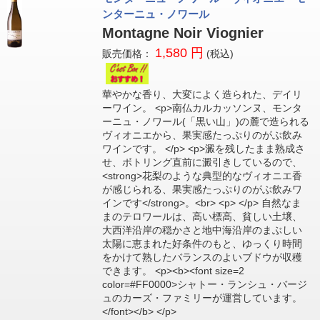
ンターニュ・ノワール
Montagne Noir Viognier
1,580 円
販売価格：
(税込)
華やかな香り、大変によく造られた、デイリ
ーワイン。 <p>南仏カルカッソンヌ、モンタ
ーニュ・ノワール(「黒い山」)の麓で造られる
ヴィオニエから、果実感たっぷりのがぶ飲み
ワインです。 </p> <p>澱を残したまま熟成さ
せ、ボトリング直前に澱引きしているので、
<strong>花梨のような典型的なヴィオニエ香
が感じられる、果実感たっぷりのがぶ飲みワ
インです</strong>。<br> <p> </p> 自然なま
まのテロワールは、高い標高、貧しい土壌、
大西洋沿岸の穏かさと地中海沿岸のまぶしい
太陽に恵まれた好条件のもと、ゆっくり時間
をかけて熟したバランスのよいブドウが収穫
できます。 <p><b><font size=2
color=#FF0000>シャトー・ランシュ・バージ
ュのカーズ・ファミリーが運営しています。
</font></b> </p>