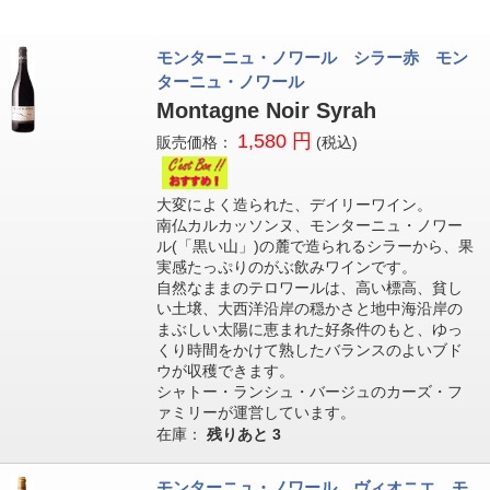
モンターニュ・ノワール シラー赤 モン
ターニュ・ノワール
Montagne Noir Syrah
1,580 円
販売価格：
(税込)
大変によく造られた、デイリーワイン。
南仏カルカッソンヌ、モンターニュ・ノワー
ル(「黒い山」)の麓で造られるシラーから、果
実感たっぷりのがぶ飲みワインです。
自然なままのテロワールは、高い標高、貧し
い土壌、大西洋沿岸の穏かさと地中海沿岸の
まぶしい太陽に恵まれた好条件のもと、ゆっ
くり時間をかけて熟したバランスのよいブド
ウが収穫できます。
シャトー・ランシュ・バージュのカーズ・フ
ァミリーが運営しています。
在庫：
残りあと
3
モンターニュ・ノワール ヴィオニエ モ