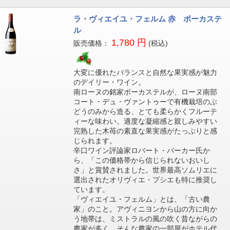
ラ・ヴィエイユ・フェルム 赤 ボーカステ
ル
1,780 円
販売価格：
(税込)
大変に優れたバランスと自然な果実感が魅力
のデイリー・ワイン。
南ローヌの銘家ボーカステルが、ローヌ南部
コート・デュ・ヴァントゥーで有機栽培のぶ
どうのみから造る、とても柔らかくフルーテ
ィーな味わい。適度な凝縮感と親しみやすい
完熟した木苺の素直な果実感がたっぷりと感
じられます。
辛口ワイン評論家ロバート・パーカー氏か
ら、「この価格帯から信じられないおいし
さ」と賞賛されました。世界最高ソムリエに
選出されたオリヴィエ・プシエも特に推奨し
ています。
「ヴィエイユ・フェルム」とは、「古い農
家」のこと。アヴィニヨンから山の方に向か
う地帯は、ミストラルの風の吹く昔ながらの
農家が多く。そんな農家の一部屋がホテル代